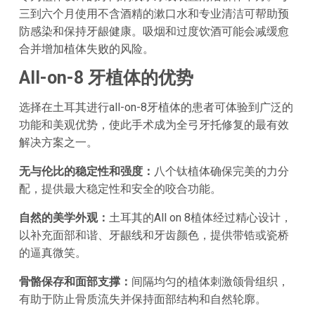
三到六个月使用不含酒精的漱口水和专业清洁可帮助预
防感染和保持牙龈健康。吸烟和过度饮酒可能会减缓愈
合并增加植体失败的风险。
All-on-8 牙植体的优势
选择在土耳其进行all-on-8牙植体的患者可体验到广泛的
功能和美观优势，使此手术成为全弓牙托修复的最有效
解决方案之一。
无与伦比的稳定性和强度：
八个钛植体确保完美的力分
配，提供最大稳定性和安全的咬合功能。
自然的美学外观：
土耳其的All on 8植体经过精心设计，
以补充面部和谐、牙龈线和牙齿颜色，提供带锆或瓷桥
的逼真微笑。
骨骼保存和面部支撑：
间隔均匀的植体刺激颌骨组织，
有助于防止骨质流失并保持面部结构和自然轮廓。