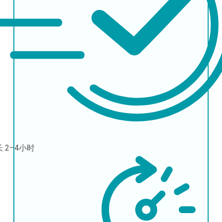
长
2–4小时