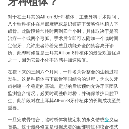
牙种植体？
对于在土耳其的All-on-8牙种植体，主要外科手术期间，
八个钛种植体在局部麻醉或意识镇静下策略性地植入下
颌骨。此阶段通常耗时两到四个小时，具体取决于是否
治疗一个或两个弓弧。手术后立即可以附加一个临时固
定假牙，允许患者带着完整且功能齐全的笑容离开诊
所。此即时修复是土耳其All-on-8种植体的最受欢迎优点
之一，因为它最小化不适感并加速恢复。
在接下来的三到六个月间，一种名为骨整合的生物过程
发生。这是种植体与下颌骨牢固结合的过程，为永久牙
齿创建一个稳定的基础。定期的后续预约允许牙医团队
监测愈合情况，必要时调整临时桥，并确保维护口腔卫
生。此阶段对在土耳其All-on-8牙种植体的长期成功至关
重要。
一旦完成骨结合，临时桥体将被定制的永久锆或
瓷
义齿
替换。这个最终修复是根据患者的面部特征和咬合模式