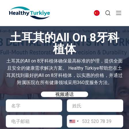
S
k
i
p
土耳其的All On 8牙科
t
o
植体
c
o
土耳其的All on 8牙科植体确保最高标准的护理，提供全面
n
且安全的健康需求解决方案。 Healthy Türkiye帮助您在土
t
耳其找到最好的All on 8牙科植体，以实惠的价格，并通过
e
附属医院在所有健康领域采用360度服务方法。
n
t
视频通话