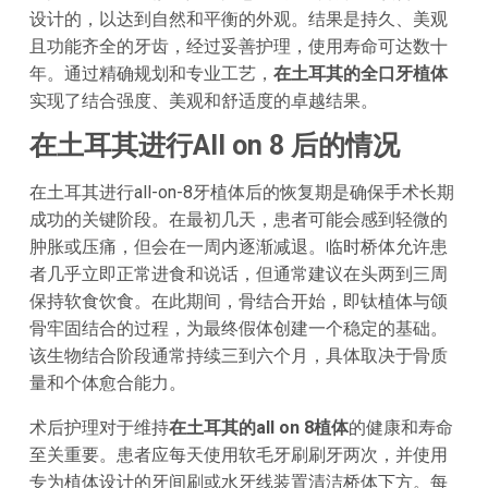
设计的，以达到自然和平衡的外观。结果是持久、美观
且功能齐全的牙齿，经过妥善护理，使用寿命可达数十
年。通过精确规划和专业工艺，
在土耳其的全口牙植体
实现了结合强度、美观和舒适度的卓越结果。
在土耳其进行All on 8 后的情况
在土耳其进行all-on-8牙植体后的恢复期是确保手术长期
成功的关键阶段。在最初几天，患者可能会感到轻微的
肿胀或压痛，但会在一周内逐渐减退。临时桥体允许患
者几乎立即正常进食和说话，但通常建议在头两到三周
保持软食饮食。在此期间，骨结合开始，即钛植体与颌
骨牢固结合的过程，为最终假体创建一个稳定的基础。
该生物结合阶段通常持续三到六个月，具体取决于骨质
量和个体愈合能力。
术后护理对于维持
在土耳其的all on 8植体
的健康和寿命
至关重要。患者应每天使用软毛牙刷刷牙两次，并使用
专为植体设计的牙间刷或水牙线装置清洁桥体下方。每