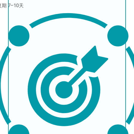
复期
7–10天