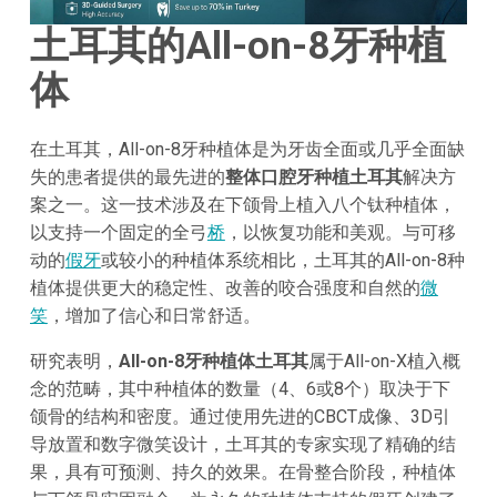
土耳其的All-on-8牙种植
体
在土耳其，All-on-8牙种植体是为牙齿全面或几乎全面缺
失的患者提供的最先进的
整体口腔牙种植土耳其
解决方
案之一。这一技术涉及在下颌骨上植入八个钛种植体，
以支持一个固定的全弓
桥
，以恢复功能和美观。与可移
动的
假牙
或较小的种植体系统相比，土耳其的All-on-8种
植体提供更大的稳定性、改善的咬合强度和自然的
微
笑
，增加了信心和日常舒适。
研究表明，
All-on-8牙种植体土耳其
属于All-on-X植入概
念的范畴，其中种植体的数量（4、6或8个）取决于下
颌骨的结构和密度。通过使用先进的CBCT成像、3D引
导放置和数字微笑设计，土耳其的专家实现了精确的结
果，具有可预测、持久的效果。在骨整合阶段，种植体