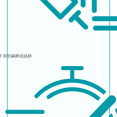
醉
局部麻醉或镇静