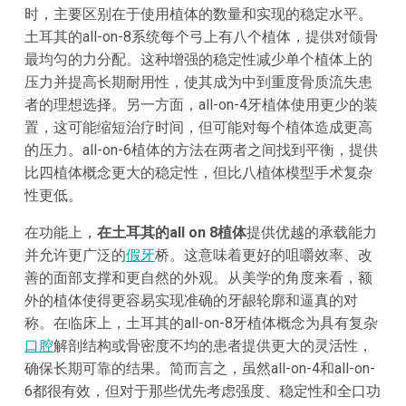
时，主要区别在于使用植体的数量和实现的稳定水平。
土耳其的all-on-8系统每个弓上有八个植体，提供对颌骨
最均匀的力分配。这种增强的稳定性减少单个植体上的
压力并提高长期耐用性，使其成为中到重度骨质流失患
者的理想选择。另一方面，all-on-4牙植体使用更少的装
置，这可能缩短治疗时间，但可能对每个植体造成更高
的压力。all-on-6植体的方法在两者之间找到平衡，提供
比四植体概念更大的稳定性，但比八植体模型手术复杂
性更低。
在功能上，
在土耳其的all on 8植体
提供优越的承载能力
并允许更广泛的
假牙
桥。这意味着更好的咀嚼效率、改
善的面部支撑和更自然的外观。从美学的角度来看，额
外的植体使得更容易实现准确的牙龈轮廓和逼真的对
称。在临床上，土耳其的all-on-8牙植体概念为具有复杂
口腔
解剖结构或骨密度不均的患者提供更大的灵活性，
确保长期可靠的结果。简而言之，虽然all-on-4和all-on-
6都很有效，但对于那些优先考虑强度、稳定性和全口功