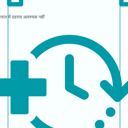
ताल में ठहराव
आवश्यक नहीं