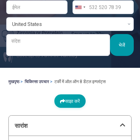
भेजें
मुखपृष्ठ
चिकित्सा उपचार
टर्की में ऑल ऑन 8 डेंटल इम्प्लांट्स
साझा करें
सारांश