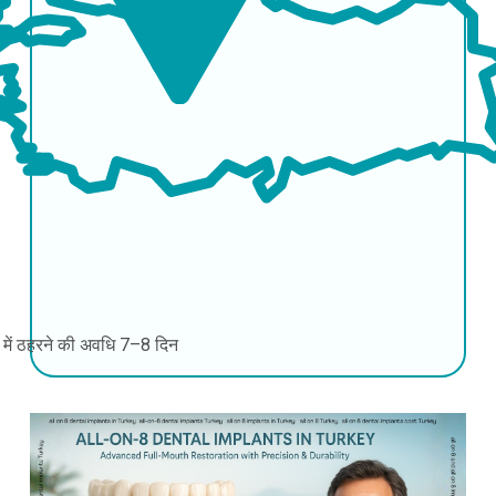
की में ठहरने की अवधि
7–8 दिन