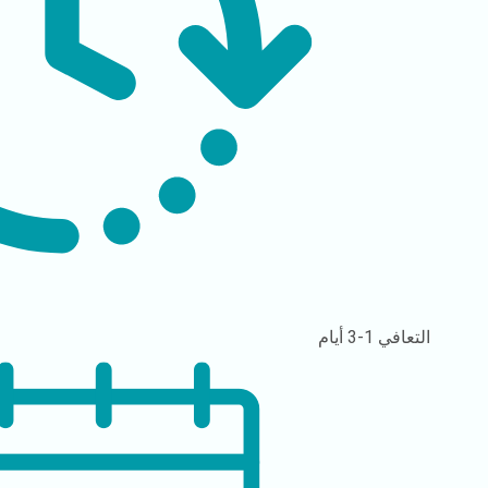
التعافي
1-3 أيام