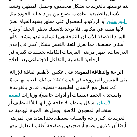
يتم توصيلها بالغرسات بشكل مخصص، وجميل المظهر، وتشبه
الأسنان الطبيعية. عادة ما تصنع من مواد عالية الجودة مثل
البورسلين
أو الزركونيا للحصول على مظهر يشبه الحياة. نظرًا
لأنها مثبتة في مكانها، فلا يوجد بلاستيك يغطي الحنك أو يلزم
المواد اللاصقة للأسنان. النتيجة هي ابتسامة تبدو وتشعر كأنها
أسنان حقيقية، مما يعزز الثقة بالنفس بشكل كبير. في إحدى
الدراسات، أظهر مرضى الغرسات الكاملة تحسينات كبيرة في
الرفاهية النفسية والتفاعل الاجتماعي بعد العلاج.
الراحة والنظافة الفموية:
على عكس الأطقم القابلة للإزالة،
تبقى الجسور المزروعة في فمك 24/7. يمكنك العناية بها تمامًا
كما تفعل مع الأسنان الطبيعية - تنظيف عادي بالفرشاة،
واستخدام الخيط (بتقنيات أو أدوات خاصة)، وزيارات
لتقييم
الأسنان
بشكل منتظم. لا حاجة لإزالتها ليلاً للتنظيف أو
استخدام المعجون اللاصق. يجعل هذا الحياة اليومية مع
الغرسات أكثر راحة والصيانة بسيطة. يجد العديد من المرضى
أيضًا أن كلامهم يصبح أوضح بدون صفيحة أطقم للتعامل معها.