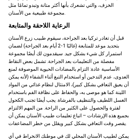
الخزف
، والتي تشعرك بأنها أكثر متانة وتبدو تمامًا مثل
مجموعة طبيعية من الأسنان.
الرعاية اللاحقة والمتابعة
قبل أن تغادر تركيا بعد الجراحة، سيقوم طبيب زرع الأسنان
بتحديد موعد للمتابعة (غالبًا 1-2 أيام بعد الجراحة) لضمان
استمرار كل شيء بشكل جيد. سيقدمون لك أيضًا مجموعة
مفصلة من التعليمات بعد الجراحة. تشمل بعض النقاط
الأساسية عادة: التزام بالمضادات الحيوية الموصوفة لمنع
العدوى، عدم التدخين أو استخدام التبغ أثناء الشفاء (لأنه يمكن
أن يعيق التعافي بشكل كبير)، الامتثال لنظام غذائي من المواد
اللينة كما هو موصى به، والحفاظ على نظافة الفم باستخدام
الغسل اللطيف والتنظيف بالفرشاة. يجب أيضًا تجنب الكحول
لفترة والحصول على الكثير من الراحة. من المهم الالتزام
بجميع هذه الإرشادات – اتباع تعليمات طبيب الأسنان يمكن أن
يقصر وقت التعافي بشكل كبير ويقلل من خطر المضاعفات.
يمكن لطبيب الأسنان المحلي لك في موطنك الانخراط في أي