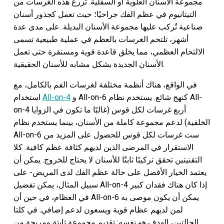
مجموعة الأسنان العلوية أو السفلية. تُزرع هذه الغرسات من
التيتانيوم في عظم الفك جراحيًا؛ حيث تعمل كجذور أسنان
صناعية تُركب عليها مجموعة الأسنان البديلة. على مدى عدة
أشهر، تلتحم الغرسات بالعظم في عملية طبيعية تسمى
الالتحام العظمي، مما يخلق قاعدة قوية ومستقرة حتى تعمل
الأسنان الجديدة بشكل مشابه للأسنان الحقيقية.
في الواقع، هناك أنظمة مختلفة لغرسات الفم بالكامل، مع
و All-on-6 كنهج شائع. يستخدم نظام All-
All-on-4
استخدام
on-4 أربع غرسات لكل قوس (غالبًا ما تكون في الزوايا
الخلفية) لدعم مجموعة كاملة من الأسنان، بينما يستخدم نظام
All-on-6 ست غرسات لكل قوس للحصول على المزيد من
الاستقرار في المرضى الذين لديهم كثافة عظم كافية. كلا
التقنيتين تحقق تركيبًا ثابتًا للأسنان لا يحتاج للخروج. يمكن أن
يعتمد الخيار الأفضل على حالة عظم الفك لدى المريض- على
سبيل المثال، يمكن تفضيل All-on-4 إذا كان هناك فقدان كبير
في العظام، في حين أن All-on-6 يمكن أن يكون موصى به
لمن لديهم عظام قوية ويسعون لدعم إضافي. في كلتا
الحالتين، الهدف هو نفسه: تقديم مجموعة ثابتة ومريحة من