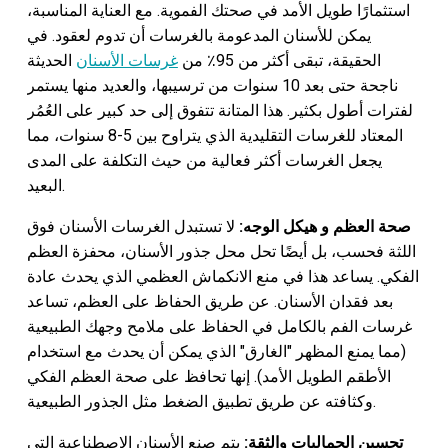
استثمارًا طويل الأمد في صحتك الفموية. مع العناية المناسبة،
يمكن للأسنان المدعومة بالغرسات أن تدوم لعقود. في
الحقيقة، تبقى أكثر من 95٪ من
غرسات الأسنان
الحديثة
ناجحة حتى بعد 10 سنوات من ترسيبها، والعديد منها يستمر
لفترات أطول بكثير. هذا المتانة تتفوق إلى حد كبير على العُمُر
المعتاد للغرسات التقليدية الذي يتراوح بين 5-8 سنوات، مما
يجعل الغرسات أكثر فعالية من حيث التكلفة على المدى
البعيد.
صحة العظم و هيكل الوجه:
لا تستبدل الغرسات الأسنان فوق
اللثة فحسب، بل أيضًا تحل محل جذور الأسنان، محفزة العظم
الفكي. يساعد هذا في منع الانكماش العظمي الذي يحدث عادة
بعد فقدان الأسنان. عن طريق الحفاظ على العظم، تساعد
غرسات الفم بالكامل في الحفاظ على ملامح وجهك الطبيعية
(مما يمنع المظهر "الغارق" الذي يمكن أن يحدث مع استخدام
الأطقم الطويل الأمد). إنها تحافظ على صحة العظم الفكي
وكثافته عن طريق تطبيق الضغط مثل الجذور الطبيعية.
تحسين الجماليات والثقة:
يتم صنع الأسنان الاصطناعية التي