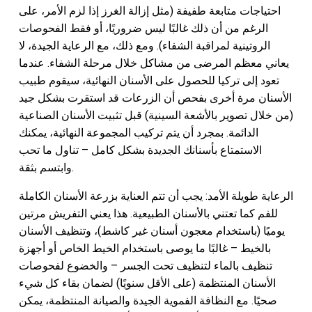
احتياجات متابعة طفيفة (مثل إزالة الغرز إذا لزم الأمر، على
الرغم من أن ذلك غالبًا ليس ضروريًا، أو فقط الفحوصات
الروتينية لمراقبة الشفاء). ومع ذلك، مع الرعاية الجيدة، لا
يعاني معظم المرضى من مشاكل خلال مرحلة الشفاء. عندما
تعود إلى تركيا للحصول على الأسنان النهائية، سيقوم طبيب
الأسنان مرة أخرى بفحص أن الزرعات قد استقرت بشكل جيد
(من خلال تصوير بالأشعة السينية) قبل تثبيت الأسنان الصناعية
الدائمة. بمجرد أن يتم تركيب المجموعة النهائية، يمكنك
الاستمتاع بأسنانك الجديدة بشكل كامل – تناول ما تحب
وابتسم بثقة.
الرعاية طويلة الأمد: يجب أن تتم العناية بزرعة الأسنان الكاملة
للفم كما تعتني بالأسنان الطبيعية. هذا يعني التفريش مرتين
يوميًا (باستخدام معجون أسنان غير كاشط)، وتنظيف الأسنان
بالخيط – غالبًا ما يوصى باستخدام الخيط الخاص أو أجهزة
تنظيف بالماء لتنظيف تحت الجسر – والخضوع لفحوصات
الأسنان المنتظمة (على الأقل سنويًا) لضمان بقاء كل شيء
صحيًا. مع النظافة الفموية الجيدة والصيانة المنتظمة، يمكن