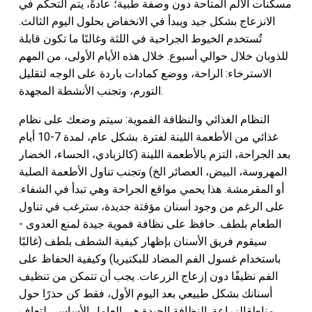
مسكنات الألم المتاحة دون وصفة طبية؛ عادةً، يتم التحكم في
الانزعاج بشكل جيد ويبدأ في الانخفاض بحلول اليوم الثالث.
تُستخدم الخيوط الجراحية في اللثة وغالبًا ما تكون قابلة
للذوبان خلال حوالي أسبوع. خلال هذه الأيام الأولى، من المهم
الاسترخاء: الراحة، ووضع كمادات باردة على الوجه لتقليل
التورم، وتجنب الأنشطة المجهدة.
النظام الغذائي والنظافة الفموية: سيتم وضعك على نظام
غذائي من الأطعمة اللينة لفترة. بشكل عام، لمدة 7-10 أيام
بعد الجراحة، التزم بالأطعمة اللينة (كالزبادي، الحساء، الخضار
المهروسة، البيض، العصائر الخ) وتجنب تناول الأطعمة الصلبة
أو المقرمشة. هذا يحمي مواقع الجراحة وهي تبدأ في الشفاء.
على الرغم من وجود أسنان مؤقتة جديدة، سترغب في تناول
الطعام بلطف. حافظ على نظافة فموية جيدة لمنع العدوى -
سيقوم فريق الأسنان بإظهار كيفية الشطف بلطف (غالبًا
باستخدام غسول الفم المضاد للبكتيريا) وكيفية الحفاظ على
الفم نظيفًا دون إزعاج الزرعات. يجب أن تتمكن من تنظيف
أسنانك بشكل طبيعي بعد اليوم الأول، فقط كن حذرًا حول
مناطقالزراعة. النظافة الجيدة هي العامل الأساسي لتعافٍ