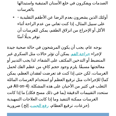
الصدمات ويفكرون في خلع الأسنان المتبقية واستبدالها
بالغرسات.
أولئك الذين يشعرون بعدم الرضا عن الأطقم التقليدية -
على سبيل المثال، إذا كنت تعاني من عدم الراحة أثناء
الأكل أو الإحراج من انزلاق الطقم، يمكن للغرسات أن
توفر بديلًا آمنًا.
بوجه عام، يجب أن يكون المرشحون في حالة صحية جيدة
لإجراء
جراحة الفم
. يمكن أن تؤثر حالات مثل السكري غير
المنضبط أو التدخين المكثف على الشفاء، لذا يجب التدبير أو
معالجتها مسبقًا. يلزم وجود حجم كافٍ من عظم الفك لحمل
الغرسات، لكن حتى إذا كنت قد تعرضت لفقدان العظم، يمكن
للإجراءات مثل ترقيع العظم أو استخدام الغرسات المائلة (كما
في All-on-4) التغلب في كثير من الأحيان على هذه المشكلة.
ستحدد التقييمات الدقيقة (بما في ذلك مسح فكك) ما إذا كانت
الغرسات ممكنة التنفيذ وما إذا كانت العلاجات التمهيدية
، إلخ.) ضرورية.
(خزعات، ترقيع العظام،
رفع الجيب