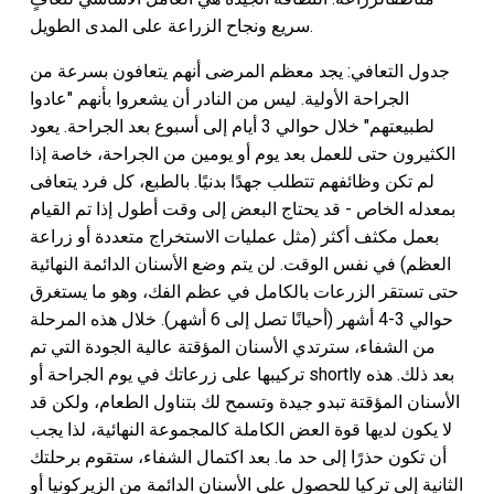
سريع ونجاح الزراعة على المدى الطويل.
جدول التعافي: يجد معظم المرضى أنهم يتعافون بسرعة من
الجراحة الأولية. ليس من النادر أن يشعروا بأنهم "عادوا
لطبيعتهم" خلال حوالي 3 أيام إلى أسبوع بعد الجراحة. يعود
الكثيرون حتى للعمل بعد يوم أو يومين من الجراحة، خاصة إذا
لم تكن وظائفهم تتطلب جهدًا بدنيًا. بالطبع، كل فرد يتعافى
بمعدله الخاص - قد يحتاج البعض إلى وقت أطول إذا تم القيام
بعمل مكثف أكثر (مثل عمليات الاستخراج متعددة أو زراعة
العظم) في نفس الوقت. لن يتم وضع الأسنان الدائمة النهائية
حتى تستقر الزرعات بالكامل في عظم الفك، وهو ما يستغرق
حوالي 3-4 أشهر (أحيانًا تصل إلى 6 أشهر). خلال هذه المرحلة
من الشفاء، سترتدي الأسنان المؤقتة عالية الجودة التي تم
تركيبها على زرعاتك في يوم الجراحة أو shortly بعد ذلك. هذه
الأسنان المؤقتة تبدو جيدة وتسمح لك بتناول الطعام، ولكن قد
لا يكون لديها قوة العض الكاملة كالمجموعة النهائية، لذا يجب
أن تكون حذرًا إلى حد ما. بعد اكتمال الشفاء، ستقوم برحلتك
الثانية إلى تركيا للحصول على الأسنان الدائمة من ال
زيركونيا أو