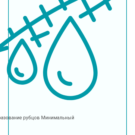
разование рубцов
Минимальный