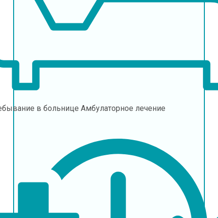
ебывание в больнице
Амбулаторное лечение