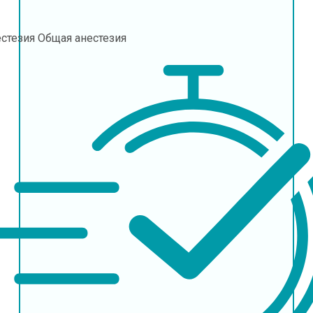
естезия
Общая анестезия