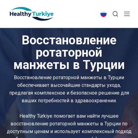
S
k
i
p
Восстановление
t
o
ротаторной
c
манжеты в Турции
o
n
t
Восстановление ротаторной манжеты в Турции
e
обеспечивает высочайшие стандарты ухода,
n
предлагая комплексное и безопасное решение для
t
ваших потребностей в здравоохранении.
Healthy Türkiye помогает вам найти лучшее
восстановление ротаторной манжеты в Турции по
доступным ценам и использует комплексный подход