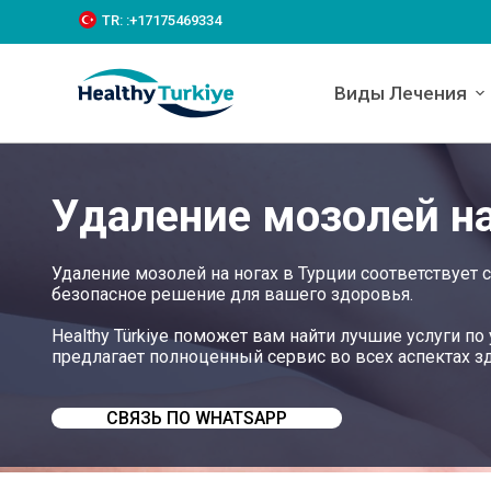
S
TR:
:+‪17175469334‬
k
i
p
Виды Лечения
t
o
c
o
n
Удаление мозолей на
t
e
n
t
Удаление мозолей на ногах в Турции соответствует
безопасное решение для вашего здоровья.
Healthy Türkiye поможет вам найти лучшие услуги по
предлагает полноценный сервис во всех аспектах 
СВЯЗЬ ПО WHATSAPP