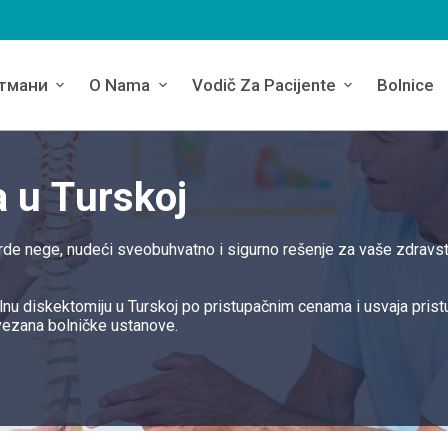
тмани
O Nama
Vodič Za Pacijente
Bolnice
a u Turskoj
arde nege, nudeći sveobuhvatno i sigurno rešenje za vaše zdravs
nu diskektomiju u Turskoj po pristupačnim cenama i usvaja prist
vezana bolničke ustanove.