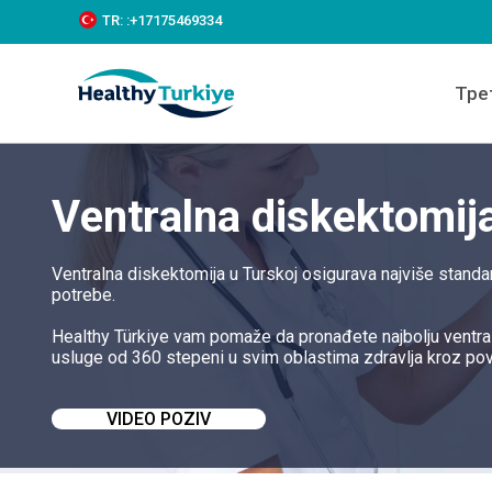
S
TR:
:+‪17175469334‬
k
i
p
Тре
t
o
c
o
n
Ventralna diskektomij
t
e
n
t
Ventralna diskektomija u Turskoj osigurava najviše stand
potrebe.
Healthy Türkiye vam pomaže da pronađete najbolju ventral
usluge od 360 stepeni u svim oblastima zdravlja kroz po
VIDEO POZIV