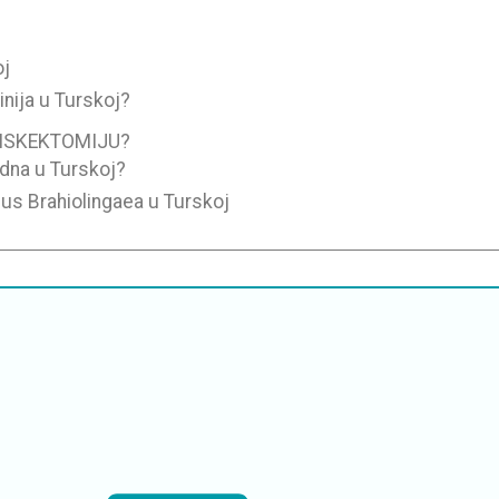
oj
nija u Turskoj?
DISKEKTOMIJU?
edna u Turskoj?
ksus Brahiolingaea u Turskoj