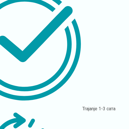
Trajanje
1-3 сата