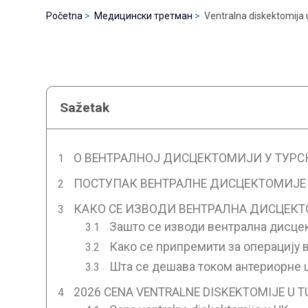
Početna
Медицински третман
Ventralna diskektomija 
Sažetak
О ВЕНТРАЛНОЈ ДИСЦЕКТОМИЈИ У ТУРС
ПОСТУПАК ВЕНТРАЛНЕ ДИСЦЕКТОМИЈЕ 
КАКО СЕ ИЗВОДИ ВЕНТРАЛНА ДИСЦЕКТ
Зашто се изводи вентрална дисце
Како се припремити за операцију 
Шта се дешава током антериорне 
2026 CENA VENTRALNE DISKEKTOMIJE U 