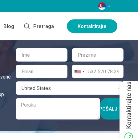
JEZICI
Blog
Pretraga
Kontaktirajte
tvene
Kontaktirajte nas
up
POŠALJITE