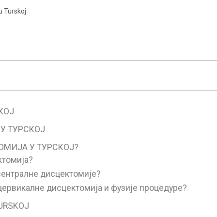
u Turskoj
КОЈ
У ТУРСКОЈ
ОМИЈА У ТУРСКОЈ?
ктомија?
вентралне дисцектомије?
цервикалне дисцектомија и фузије процедуре?
TURSKOJ