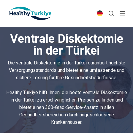
S
k
i
p
Ventrale Diskektomie
t
o
in der Türkei
c
o
Die ventrale Diskektomie in der Türkei garantiert höchste
n
Versorgungsstandards und bietet eine umfassende und
t
sichere Lösung für Ihre Gesundheitsbedürfnisse.
e
n
Healthy Türkiye hilft Ihnen, die beste ventrale Diskektomie
t
in der Türkei zu erschwinglichen Preisen zu finden und
bietet einen 360-Grad-Service-Ansatz in allen
Gesundheitsbereichen durch angeschlossene
Krankenhäuser.