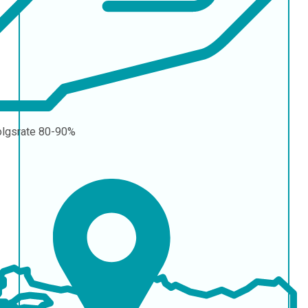
olgsrate
80-90%