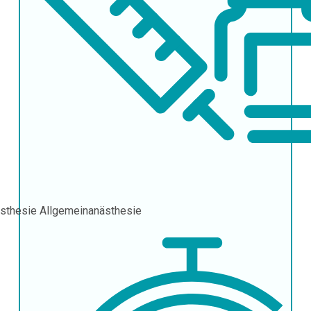
sthesie
Allgemeinanästhesie