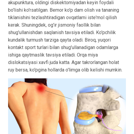
akupunktura, oldingi diskektomiyadan keyin foydali
bo'lishi ko'rsatilgan. Bemor ko'p dam olish va tananing
tiklanishini tezlashtiradigan ovqatlarni iste'mol qilish
kerak. Shuningdek, og'ir jismoniy faollik bilan
shug'ullanishdan saqlanish tavsiya etiladi. Ko'pchilik
kundalik turmush tarziga qayta oladi. Biroq, yuqori
kontakt sport turlari bilan shug'ullanadigan odamlarga
ishiga qaytmaslik tavsiya etiladi. Orqa miya
dislokatsiyasi xavfi juda katta. Agar takrorlangan holat
ruy bersa, ko'pgina hollarda o'limga olib kelishi mumkin.