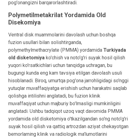
pog'onangizni barqarorlashtiradi.
Polymetilmetakrilat Yordamida Old
Disekomiya
Ventral disk muammolarini davolash uchun boshqa
fuzion usullari bilan solishtirganda,
polymethylmethacrylate (PMMA) yordamida
Turkiyada
old disketomiya
ko'chish va noto'g'ri suyak hosil qilish
yuqori ko'rsatkichlari uchun tanqidga uchragan, bu
bugungi kunda eng kam tavsiya etilgan davolash usuli
hisoblanadi. Biroq, umurtqa pog'ona jarrohligidagi so'nggi
yutuqlar muvaffaqiyatga erishish uchun harakatni saqlab
qolishga intilishni anglatadi, bu fuzion klinik
muvaffaqiyat uchun majburiy bo'lmasligi mumkinligini
anglatadi. Ushbu tadqiqot uzoq vaqt davomida PMMA
yordamida old disketomiya o'tkazilgandan so'ng noto'g'ri
suyak hosil qilish va qattiq artrozdan aziyat chekayotgan
bemorlarning klinik va radiologik ma'lumotlarini