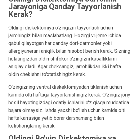
Jarayoniga Qanday Tayyorlanish
Kerak?
Oldingi diskektomiya o'zingizni tayyorlash uchun
jarrohingiz bilan maslahatlang. Hozirgi vrijeme ichida
qabul qilayotgan har qanday dori-darmonler yoki
allergiyanerani aniqlik bilan hisobot berish kerak. Sizning
holatingizdan oldin shifokor o'zingizni kasalliklarni
aniqlay oladi. Agar cheksangiz, jarrohlikdan ikki hafta
oldin chekishni to'xtatishingiz kerak.
O'zingizning ventral diskektomiyadan tiklanish uchun
kamida olti haftaga tayyorlanishingiz kerak. O'zingiz joriy
hosil hayotingizdagi odatiy ishlarini o'z qisqa muddatida
bajara olmaysiz. Ishda yaxshi bo'lish uchun kamida olti
hafta karrasiga yetib borar darsnamang bilan
kelishoriglaring kerak.
Oldingi Bo'yin Diskektomiya va