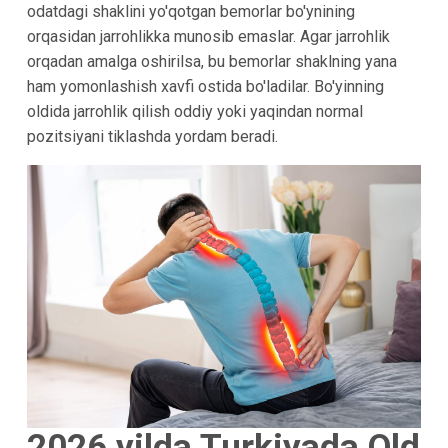
odatdagi shaklini yo'qotgan bemorlar bo'ynining
orqasidan jarrohlikka munosib emaslar. Agar jarrohlik
orqadan amalga oshirilsa, bu bemorlar shaklning yana
ham yomonlashish xavfi ostida bo'ladilar. Bo'yinning
oldida jarrohlik qilish oddiy yoki yaqindan normal
pozitsiyani tiklashda yordam beradi.
2026 yilda Turkiyada Old