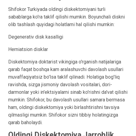
Shifokor Turkiyada oldingi diskektomiyani turli
sabablarga ko'ra taklif qilishi mumkin. Boyunchali diskni
olib tashlash quyidagi holatlarni hal qilishi mumkin:
Degenerativ disk kasalligi
Herniatsion disklar
Diskektomiya doktarist vikingiga o'rganish natijalariga
qarab faqat boshqa kam aralashuvchi davolash usullari
muvaffaqiyatsiz bo'lsa taklif qilinadi. Holatiga bog'liq
ravishda, sizga jismoniy davolash vositalari, dori-
darmonlar yoki in'ektsiyalarni sinab ko'rishni da'vat qilishi
mumkin. Shifokor, bu davolash usullari samara bermasa
ham, oldingi diskektomiya yoki birlashtirishni tavsiya
qilmasligi mumkin. Shifokor sizni tibbiy holatingizga
qarab baholaydi.
Oldingi Diskektomiya Jarrohlik