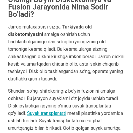
Fusion Jarayonida Nima Sodir
Bo'ladi?
Jarroq mutaxassisi sizga
Turkiyada old
disketomiyasini
amalga oshirish uchun
tinchlantirilganingizdan so'ng bo'yningizning old
tomoniga kesma qiladi. Bu kesma ularga sizning
shikastlangan diskni kirishga imkon beradi. Jarroh diskni
kesib va umurtqadan chiqarib olib, asta-sekin chiqarib
tashlaydi. Disk olib tashlangandan so'ng, operatsiyaning
dastlabki qismi tugaydi.
Shundan so'ng, shifokoringiz bo'yin fuzionini amalga
oshiradi. Bu jarayon suyaklarni o'z joyida ushlab turadi.
Disk joylashgan joyning o'rniga suyak transplantati
qo'yiladi.
Suyak transplantati
metall plastinka yordamida
ushlab turiladi. Suyak transplantati oxir-oqibat
umurtqangiz bilan birikadi. Qotib qolgan suyak umurtqa