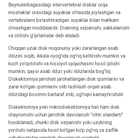
Beynuterbagasidagi intervertebral disklar orqa
moshaklar orasidagi suyaklar o'rtasida joylashgan va
vertebralarni birlashtiradigan suyaklar bilan mahkam
o'rnashgan moddalardir. Diskning sirpanishi, sakkalanishi
va otilishi g'ijirlamalar deb ataladi.
Chiqqan uzuk disk noqonuniy yoki zararlangan asab
ildizini siqib, ikkala oyog'ida og'riq keltirishi mumkin va
kuch yo'qotilishi va hissiyot uyquchasini hosil qilishi
mumkin, qaysi asab ildizi yoki ildizlarida bog'liq.
Diskektomiya jarrohati jarohatlangan disk qismlarini va
zarar ko'rgan qismlarini olib tashlash orqali asab
ildizidagi bosimni bartaraf etib, og'riqni kamaytirishdir.
Diskektomiya yoki mikrodiskektomiya hali ham disk
chaynonishi uchun jarrohlik davolanish "oltin standarti"
hisoblanadi, chunki disk sirpanishi yoki uzukning
yorilishi natijasida hosil bo'lgan ko'p og'riq va zaiflik
sababiyatidan jarrohlik davolanish oqidadir.