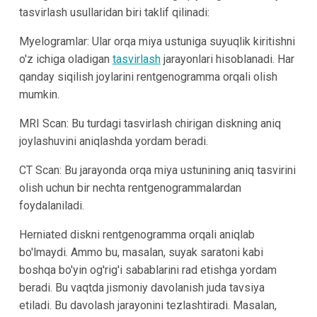
tasvirlash usullaridan biri taklif qilinadi:
Myelogramlar: Ular orqa miya ustuniga suyuqlik kiritishni
o'z ichiga oladigan
tasvirlash
jarayonlari hisoblanadi. Har
qanday siqilish joylarini rentgenogramma orqali olish
mumkin.
MRI Scan: Bu turdagi tasvirlash chirigan diskning aniq
joylashuvini aniqlashda yordam beradi.
CT Scan: Bu jarayonda orqa miya ustunining aniq tasvirini
olish uchun bir nechta rentgenogrammalardan
foydalaniladi.
Herniated diskni rentgenogramma orqali aniqlab
bo'lmaydi. Ammo bu, masalan, suyak saratoni kabi
boshqa bo'yin og'rig'i sabablarini rad etishga yordam
beradi. Bu vaqtda jismoniy davolanish juda tavsiya
etiladi. Bu davolash jarayonini tezlashtiradi. Masalan,