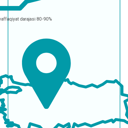
affaqiyat darajasi
80-90%