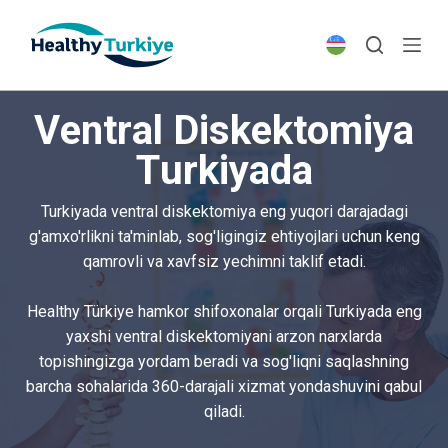
S
k
i
p
Ventral Diskektomiya
t
o
Turkiyada
c
o
Turkiyada ventral diskektomiya eng yuqori darajadagi
n
g'amxo'rlikni ta'minlab, sog'ligingiz ehtiyojlari uchun keng
t
qamrovli va xavfsiz yechimni taklif etadi.
e
n
Healthy Türkiye hamkor shifoxonalar orqali Turkiyada eng
t
yaxshi ventral diskektomiyani arzon narxlarda
topishingizga yordam beradi va sog'liqni saqlashning
barcha sohalarida 360-darajali xizmat yondashuvini qabul
qiladi.