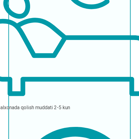
alxonada qolish muddati
2-5 kun