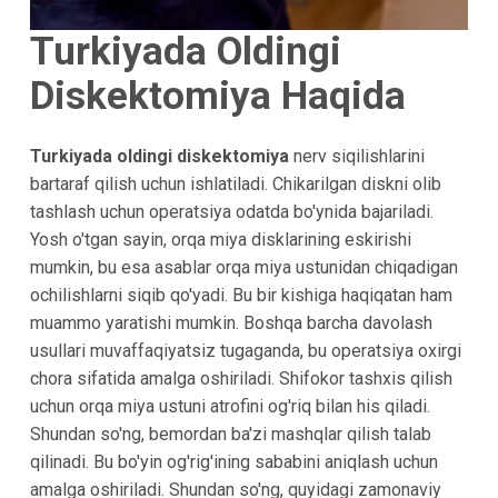
Turkiyada Oldingi
Diskektomiya Haqida
Turkiyada oldingi diskektomiya
nerv siqilishlarini
bartaraf qilish uchun ishlatiladi. Chikarilgan diskni olib
tashlash uchun operatsiya odatda bo'ynida bajariladi.
Yosh o'tgan sayin, orqa miya disklarining eskirishi
mumkin, bu esa asablar orqa miya ustunidan chiqadigan
ochilishlarni siqib qo'yadi. Bu bir kishiga haqiqatan ham
muammo yaratishi mumkin. Boshqa barcha davolash
usullari muvaffaqiyatsiz tugaganda, bu operatsiya oxirgi
chora sifatida amalga oshiriladi. Shifokor tashxis qilish
uchun orqa miya ustuni atrofini og'riq bilan his qiladi.
Shundan so'ng, bemordan ba'zi mashqlar qilish talab
qilinadi. Bu bo'yin og'rig'ining sababini aniqlash uchun
amalga oshiriladi. Shundan so'ng, quyidagi zamonaviy