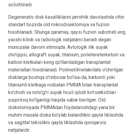
solishtiradi.
Degenerativ disk kasalliklarini jarrohlik davolashda oltin
standart hozirda old mikrodisektomiya va fuzion
hisoblanadi. Shunga qaramay, qaysi fuzion substrati eng
yaxshi klinik va radiologik natijalarni beradi degan
munozalar davom etmoqda. Avtologik ilik suyak
cho'qqisi, allograft suyak, titanium, polietereterketoni va
karbon kletkalari keng qo'llaniladigan transplantat
materiallari hisoblanadi. Polimetilmetakrilate o'chirilgan
disklarga boshqa o'rinbosar bo'lsa-da, karbonli yoki
titaniumli kletkaga nisbatan PMMA bilan transplantat
ko'chish va noto'g'ri suyak hosil qilish ko'rsatkichlari
yuqoriroq bo'lganligi haqida xabar berilgan. Old
disketomiyada PMMAdan foydalanishdagi yana bir
muhim masala diska bo'ylab balandlikni qayta tiklashda
va sagittal tekislikni qayta tiklashda qoniqarsiz
natijalardir.