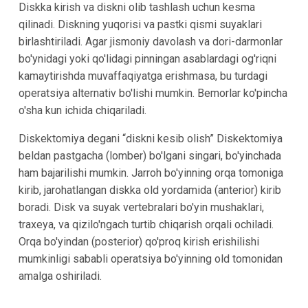
Diskka kirish va diskni olib tashlash uchun kesma
qilinadi. Diskning yuqorisi va pastki qismi suyaklari
birlashtiriladi. Agar jismoniy davolash va dori-darmonlar
bo'ynidagi yoki qo'lidagi pinningan asablardagi og'riqni
kamaytirishda muvaffaqiyatga erishmasa, bu turdagi
operatsiya alternativ bo'lishi mumkin. Bemorlar ko'pincha
o'sha kun ichida chiqariladi.
Diskektomiya degani “diskni kesib olish” Diskektomiya
beldan pastgacha (lomber) bo'lgani singari, bo'yinchada
ham bajarilishi mumkin. Jarroh bo'yinning orqa tomoniga
kirib, jarohatlangan diskka old yordamida (anterior) kirib
boradi. Disk va suyak vertebralari bo'yin mushaklari,
traxeya, va qizilo'ngach turtib chiqarish orqali ochiladi.
Orqa bo'yindan (posterior) qo'proq kirish erishilishi
mumkinligi sababli operatsiya bo'yinning old tomonidan
amalga oshiriladi.