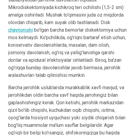
Mikrodiskektomiyada kichikroq teri ochilishi (1,5-2 sm)
amalga oshiriladi. Mushak to'qimasini juda oz miqdorda
olovdan chiqarib, kam suyak olib tashlanadi. Disk
chaynonishi
bo'lgan barcha bemorlar diskektomiya uchun
mos kelmaydi. Ko'pchilikda, og'riqni bartaraf etish uchun,
konservativ davolanishlarda, masalan, dam olish,
jismoniy davolanish, og'riq va yallig'lanishga qarshi
dorilar va epidural in'ektsiyalar ishlatiladi. Biroq, ba'zan
og'riqqa bunday davolanishlar javob bermasa, jarrohlik
aralashuvlari talab qilinishisi mumkin.
Barcha jarrohlik uslublarida murakkablik xavfi mavjud, va
jarrohlikdan oldin barcha xavf haqida jarrohingiz bilan
gaplashishingiz kerak. Qon ketishi, jarrohlik markazidan
qizil bo'lib chiqishi, kuchukdan oqib chiqishi, isitma,
oyog'larda hissiyot uyquchasi yoki siydik chiqarish bilan
bog'liq muammolar ma'lum xavflar belgilaridir. Agar
og'riqli bir belgi ko'rsangiz, shifokoringizga bu haqida