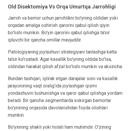
Old Disektomiya Vs Orqa Umurtqa Jarrohligi
Jarroh va bemor uchun jarrohlikni bo'yning oldidan yoki
orqadan amalga oshirish qarorini qabul qilish qiyin
bo'lishi mumkin. Bo'yin qarorini qabul qilishga ta'sir
qiluvchi bir qancha omillar mavjuddir.
Patologiyaning joylashuvi strategiyani tanlashga katta
ta'sir ko'rsatadi. Agar kasallik bo'yning oldida bo'lsa,
oldindan harakat qilish afzal bo'lishi mumkin va aksincha.
Bundan tashqari, iştirak etgan darajalar soni va kasallik
jarayonining vaqt oralig'ida joylashgan qismi
yondashuvni tushunishga va qaror qabul qilishga yordam
beradi. Bir qancha segmentlarda eskirgan bemorlar
bo'ynining orqasida davolanishdan foyda olishlari
mumkin.
Bo'yinning shakli yoki holati ham muhimdir. O'zining