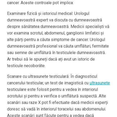
cancer. Aceste controale pot implica:
Examinare fizică și istoricul medical: Urologul
dumneavoastră expert va discuta cu dumneavoastră
despre sănătatea dumneavoastră. Medicii specialiști vă
vor examina scrotul, abdomenul, ganglionii limfatici și
alte părți pentru a căuta simptome de cancer. Urologul
dumneavoastră profesional va căuta umflături, fermitate
sau semne de umflătură în testiculele dumneavoastră.
Ar trebui să le spuneți dacă ați avut un istoric de
testicule necoborâte.
Scanare cu ultrasunete testiculară: În diagnosticul
cancerului testicular, un test de imagistică cu
ultrasunete
testiculare este folosit pentru a vedea în interiorul
scrotului și pentru a verifica o umflătură suspectă. Alte
scanări sau raze X pot fi efectuate dacă medicii experți
doresc să vadă în interiorul toracelui sau abdomenului.
Aceste scanări sunt făcute pentru a vedea dacă