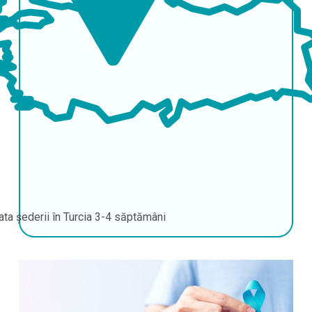
ata șederii în Turcia
3-4 săptămâni