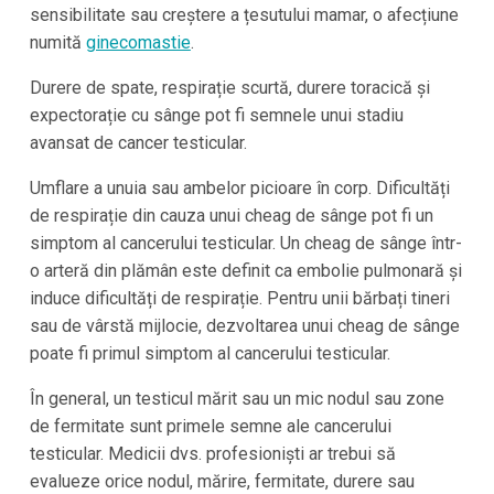
sensibilitate sau creștere a țesutului mamar, o afecțiune
numită
ginecomastie
.
Durere de spate, respirație scurtă, durere toracică și
expectorație cu sânge pot fi semnele unui stadiu
avansat de cancer testicular.
Umflare a unuia sau ambelor picioare în corp. Dificultăți
de respirație din cauza unui cheag de sânge pot fi un
simptom al cancerului testicular. Un cheag de sânge într-
o arteră din plămân este definit ca embolie pulmonară și
induce dificultăți de respirație. Pentru unii bărbați tineri
sau de vârstă mijlocie, dezvoltarea unui cheag de sânge
poate fi primul simptom al cancerului testicular.
În general, un testicul mărit sau un mic nodul sau zone
de fermitate sunt primele semne ale cancerului
testicular. Medicii dvs. profesioniști ar trebui să
evalueze orice nodul, mărire, fermitate, durere sau