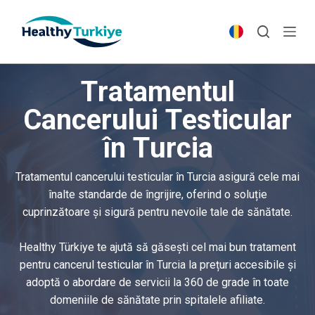
S
k
i
p
Tratamentul
t
o
Cancerului Testicular
c
în Turcia
o
n
t
Tratamentul cancerului testicular în Turcia asigură cele mai
e
înalte standarde de îngrijire, oferind o soluție
n
cuprinzătoare și sigură pentru nevoile tale de sănătate.
t
Healthy Türkiye te ajută să găsești cel mai bun tratament
pentru cancerul testicular în Turcia la prețuri accesibile și
adoptă o abordare de servicii la 360 de grade în toate
domeniile de sănătate prin spitalele afiliate.