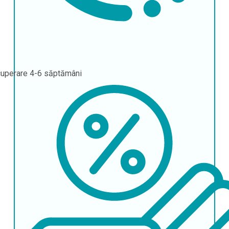
uperare
4-6 săptămâni