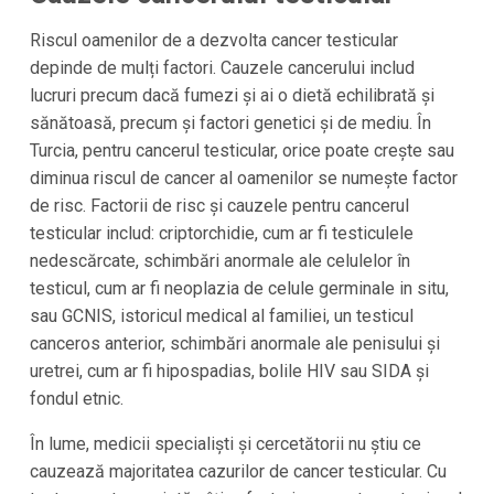
Riscul oamenilor de a dezvolta cancer testicular
depinde de mulți factori. Cauzele cancerului includ
lucruri precum dacă fumezi și ai o dietă echilibrată și
sănătoasă, precum și factori genetici și de mediu. În
Turcia, pentru cancerul testicular, orice poate crește sau
diminua riscul de cancer al oamenilor se numește factor
de risc. Factorii de risc și cauzele pentru cancerul
testicular includ: criptorchidie, cum ar fi testiculele
nedescărcate, schimbări anormale ale celulelor în
testicul, cum ar fi neoplazia de celule germinale in situ,
sau GCNIS, istoricul medical al familiei, un testicul
canceros anterior, schimbări anormale ale penisului și
uretrei, cum ar fi hipospadias, bolile HIV sau SIDA și
fondul etnic.
În lume, medicii specialiști și cercetătorii nu știu ce
cauzează majoritatea cazurilor de cancer testicular. Cu