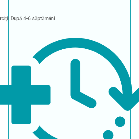
rciții
După 4-6 săptămâni