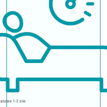
talizare
1-3 zile