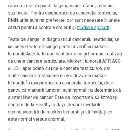
cancerul s-a răspândit la ganglionii limfatici, plămânii
sau ficatul. Pentru diagnosticarea cancerului testicular,
RMN-urile sunt rar preferate, dar sunt necesare în unele
cazuri pentru a controla creierul și
măduva spinării
.
Teste de sânge: În diagnosticul cancerului testicular, se
iau unele teste de sânge pentru a verifica markerii
tumorali. Aceste tumori sunt proteine și hormoni realizați
de unele cancere testiculare. Markerii tumorali AFP, ACG
și LDH apar odată cu unele cancere testiculare, dar
multe cancere testiculare nu vor dezvolta markeri
tumorali. În diagnosticarea cancerului testicular, doar
pentru că markerii tumorali sunt normali nu determină că
sunteți liber de cancer. Este de importanță să întrebați
doctorii de la Healthy Türkiye despre nivelurile
dumneavoastră de markeri tumorali și să învățați ce
este normal versus anormal.