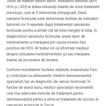
Teste de markeri tumori serici: Indicatorii tumorali (AFP,
HCG și LDH) ar trebui măsurați înainte de orice tratament
oncologic, cum ar fi intervenția chirurgicală. Dacă
cancerul testicular este determinat, testele de indicatori
tumorali vor fi repetate după tratamentul cancerului
testicular pentru a urmări cât de bine mergeți în timp. În
diagnosticul cancerului testicular, unele tipuri de
medicamente și marijuana pot cauza niveluri fals
pozitive de HCG. Ar trebui să vă informați medicul
despre utilizarea medicamentelor și/sau marijuana
înainte de procedura de testare.
Conform rezultatelor testelor obținute, examenului fizic
și controlului cu ultrasunete, medicii dumneavoastră
specialiști fac un diagnostic de cancer testicular. În
funcție de acest lucru, medicii specialiști recomandă
cele mai adecvate metode de tratament pentru
dumneavoastră pentru a urma un tratament de succes al
cancerului testicular în Turcia.