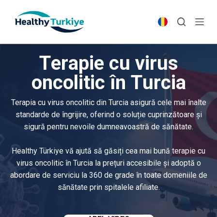
S
k
i
p
Terapie cu virus
t
o
oncolitic în Turcia
c
o
Terapia cu virus oncolitic din Turcia asigură cele mai înalte
n
standarde de îngrijire, oferind o soluție cuprinzătoare și
t
sigură pentru nevoile dumneavoastră de sănătate.
e
n
Healthy Türkiye vă ajută să găsiți cea mai bună terapie cu
t
virus oncolitic în Turcia la prețuri accesibile și adoptă o
abordare de serviciu la 360 de grade în toate domeniile de
sănătate prin spitalele afiliate.