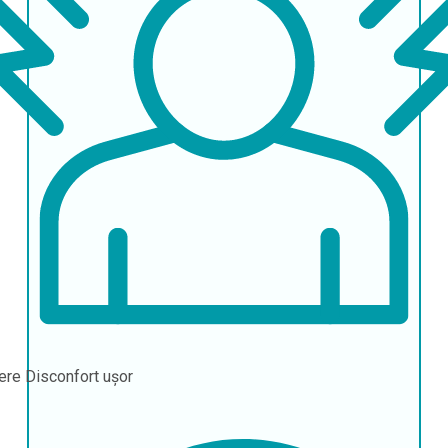
ere
Disconfort ușor