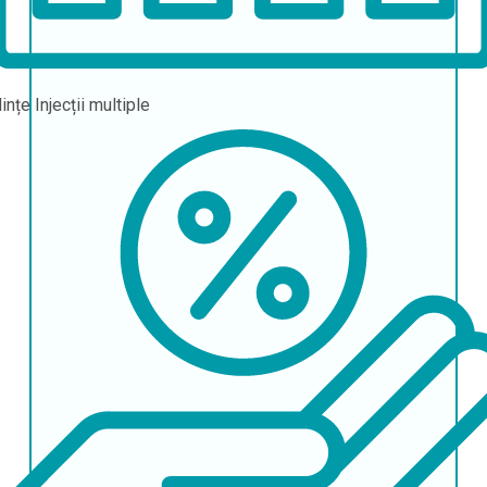
ințe
Injecții multiple