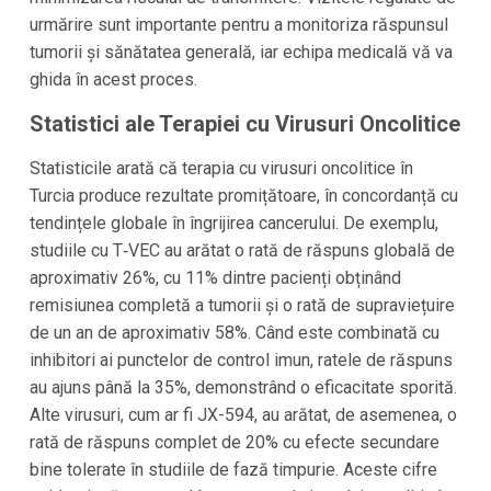
urmărire sunt importante pentru a monitoriza răspunsul
tumorii și sănătatea generală, iar echipa medicală vă va
ghida în acest proces.
Statistici ale Terapiei cu Virusuri Oncolitice
Statisticile arată că terapia cu virusuri oncolitice în
Turcia produce rezultate promițătoare, în concordanță cu
tendințele globale în îngrijirea cancerului. De exemplu,
studiile cu T‑VEC au arătat o rată de răspuns globală de
aproximativ 26%, cu 11% dintre pacienți obținând
remisiunea completă a tumorii și o rată de supraviețuire
de un an de aproximativ 58%. Când este combinată cu
inhibitori ai punctelor de control imun, ratele de răspuns
au ajuns până la 35%, demonstrând o eficacitate sporită.
Alte virusuri, cum ar fi JX-594, au arătat, de asemenea, o
rată de răspuns complet de 20% cu efecte secundare
bine tolerate în studiile de fază timpurie. Aceste cifre