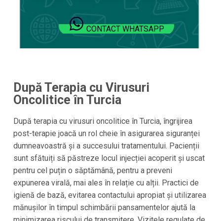
CONTACT WHATSAPP
După Terapia cu Virusuri
Oncolitice în Turcia
După terapia cu virusuri oncolitice în Turcia, îngrijirea
post-terapie joacă un rol cheie în asigurarea siguranței
dumneavoastră și a succesului tratamentului. Pacienții
sunt sfătuiți să păstreze locul injecției acoperit și uscat
pentru cel puțin o săptămână, pentru a preveni
expunerea virală, mai ales în relație cu alții. Practici de
igienă de bază, evitarea contactului apropiat și utilizarea
mănușilor în timpul schimbării pansamentelor ajută la
minimizarea riscului de transmitere. Vizitele regulate de