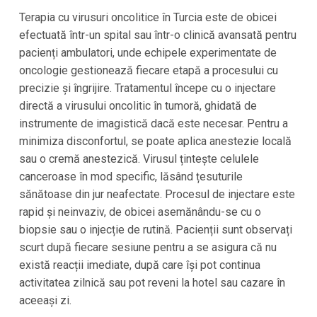
Terapia cu virusuri oncolitice în Turcia este de obicei
efectuată într-un spital sau într-o clinică avansată pentru
pacienți ambulatori, unde echipele experimentate de
oncologie gestionează fiecare etapă a procesului cu
precizie și îngrijire. Tratamentul începe cu o injectare
directă a virusului oncolitic în tumoră, ghidată de
instrumente de imagistică dacă este necesar. Pentru a
minimiza disconfortul, se poate aplica anestezie locală
sau o cremă anestezică. Virusul țintește celulele
canceroase în mod specific, lăsând țesuturile
sănătoase din jur neafectate. Procesul de injectare este
rapid și neinvaziv, de obicei asemănându-se cu o
biopsie sau o injecție de rutină. Pacienții sunt observați
scurt după fiecare sesiune pentru a se asigura că nu
există reacții imediate, după care își pot continua
activitatea zilnică sau pot reveni la hotel sau cazare în
aceeași zi.