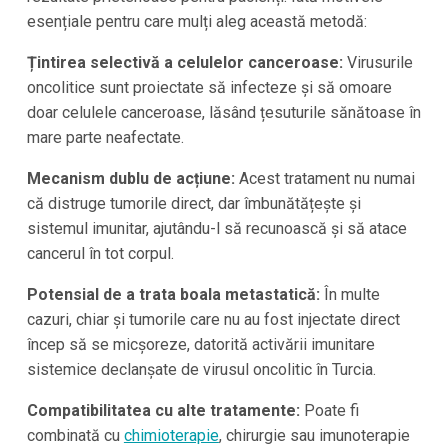
esențiale pentru care mulți aleg această metodă:
Țintirea selectivă a celulelor canceroase:
Virusurile
oncolitice sunt proiectate să infecteze și să omoare
doar celulele canceroase, lăsând țesuturile sănătoase în
mare parte neafectate.
Mecanism dublu de acțiune:
Acest tratament nu numai
că distruge tumorile direct, dar îmbunătățește și
sistemul imunitar, ajutându-l să recunoască și să atace
cancerul în tot corpul.
Potensial de a trata boala metastatică:
În multe
cazuri, chiar și tumorile care nu au fost injectate direct
încep să se micșoreze, datorită activării imunitare
sistemice declanșate de virusul oncolitic în Turcia.
Compatibilitatea cu alte tratamente:
Poate fi
combinată cu
chimioterapie
, chirurgie sau imunoterapie