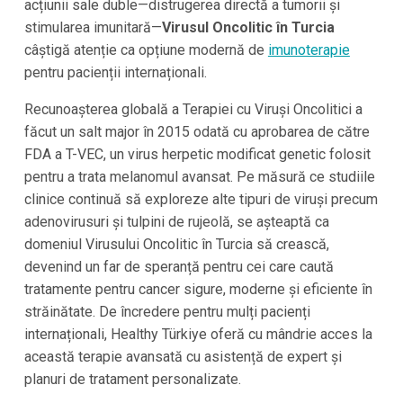
acțiunii sale duble—distrugerea directă a tumorii și
stimularea imunitară—
Virusul Oncolitic în Turcia
câștigă atenție ca opțiune modernă de
imunoterapie
pentru pacienții internaționali.
Recunoașterea globală a Terapiei cu Viruși Oncolitici a
făcut un salt major în 2015 odată cu aprobarea de către
FDA a T-VEC, un virus herpetic modificat genetic folosit
pentru a trata melanomul avansat. Pe măsură ce studiile
clinice continuă să exploreze alte tipuri de viruși precum
adenovirusuri și tulpini de rujeolă, se așteaptă ca
domeniul Virusului Oncolitic în Turcia să crească,
devenind un far de speranță pentru cei care caută
tratamente pentru cancer sigure, moderne și eficiente în
străinătate. De încredere pentru mulți pacienți
internaționali, Healthy Türkiye oferă cu mândrie acces la
această terapie avansată cu asistență de expert și
planuri de tratament personalizate.