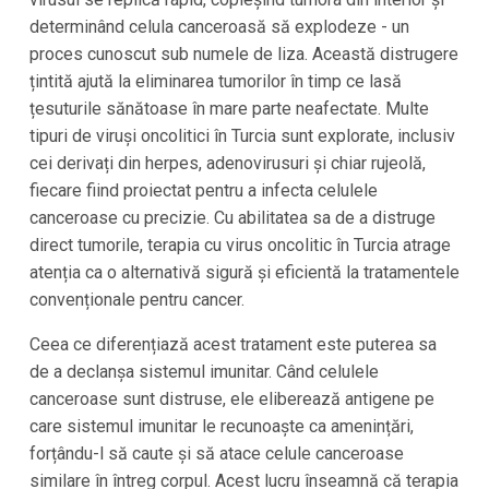
determinând celula canceroasă să explodeze - un
proces cunoscut sub numele de liza. Această distrugere
țintită ajută la eliminarea tumorilor în timp ce lasă
țesuturile sănătoase în mare parte neafectate. Multe
tipuri de viruși oncolitici în Turcia sunt explorate, inclusiv
cei derivați din herpes, adenovirusuri și chiar rujeolă,
fiecare fiind proiectat pentru a infecta celulele
canceroase cu precizie. Cu abilitatea sa de a distruge
direct tumorile, terapia cu virus oncolitic în Turcia atrage
atenția ca o alternativă sigură și eficientă la tratamentele
convenționale pentru cancer.
Ceea ce diferențiază acest tratament este puterea sa
de a declanșa sistemul imunitar. Când celulele
canceroase sunt distruse, ele eliberează antigene pe
care sistemul imunitar le recunoaște ca amenințări,
forțându-l să caute și să atace celule canceroase
similare în întreg corpul. Acest lucru înseamnă că terapia