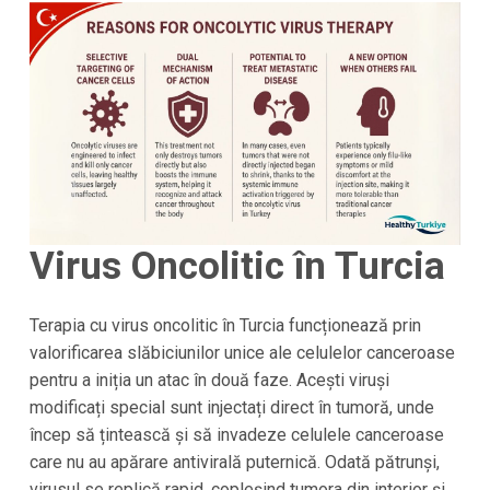
Virus Oncolitic în Turcia
Terapia cu virus oncolitic în Turcia funcționează prin
valorificarea slăbiciunilor unice ale celulelor canceroase
pentru a iniția un atac în două faze. Acești viruși
modificați special sunt injectați direct în tumoră, unde
încep să țintească și să invadeze celulele canceroase
care nu au apărare antivirală puternică. Odată pătrunși,
virusul se replică rapid, copleșind tumora din interior și