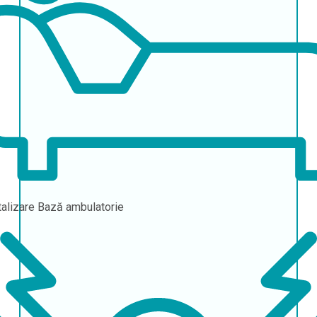
talizare
Bază ambulatorie