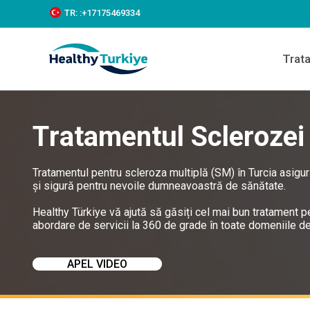
S
TR:
:+‪17175469334‬
k
i
p
Trat
t
o
c
o
n
Tratamentul Sclerozei 
t
e
n
t
Tratamentul pentru scleroza multiplă (SM) în Turcia asigură
și sigură pentru nevoile dumneavoastră de sănătate.
Healthy Türkiye vă ajută să găsiți cel mai bun tratament pe
abordare de servicii la 360 de grade în toate domeniile de 
APEL VIDEO