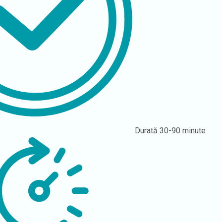
Durată
30-90 minute