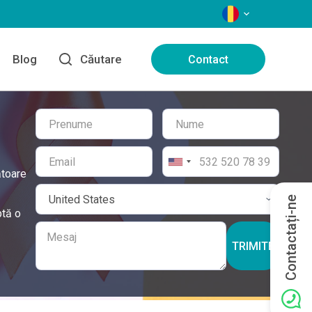
LIMBI
Blog
Căutare
Contact
ătoare
Contactați-ne
ptă o
TRIMITE