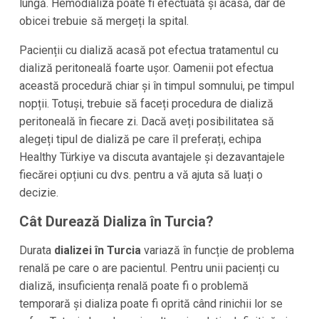
lungă. Hemodializa poate fi efectuată și acasă, dar de
obicei trebuie să mergeți la spital.
Pacienții cu dializă acasă pot efectua tratamentul cu
dializă peritoneală foarte ușor. Oamenii pot efectua
această procedură chiar și în timpul somnului, pe timpul
nopții. Totuși, trebuie să faceți procedura de dializă
peritoneală în fiecare zi. Dacă aveți posibilitatea să
alegeți tipul de dializă pe care îl preferați, echipa
Healthy Türkiye
va discuta avantajele și dezavantajele
fiecărei opțiuni cu dvs. pentru a vă ajuta să luați o
decizie.
Cât Durează Dializa în
Turcia
?
Durata
dializei în
Turcia
variază în funcție de problema
renală pe care o are pacientul. Pentru unii pacienți cu
dializă, insuficiența renală poate fi o problemă
temporară și dializa poate fi oprită când rinichii lor se