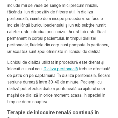
include mii de vase de sânge mici precum rinichii,
făcându-l un dispozitiv de filtrare util. În dializa
peritoneală, înainte de a începe procedura, se face o
incizie lângă buricul pacientului și un tub subțire numit
cateter este introdus prin incizie. Acest tub este lăsat
permanent în corpul pacientului. În timpul dializei
peritoneale, fluidele din corp sunt pompate în peritoneu,
iar acestea sunt apoi eliminate în lichidul de dializă.
Lichidul de dializă utilizat în procedură este drenat și
înlocuit cu unul nou.
Dializa peritoneală
trebuie efectuată
de patru ori pe săptămână. În dializa peritoneală, fiecare
sesiune durează între 30-40 de minute. Pacienții cu
dializă pot efectua dializa peritoneală cu ajutorul unei
mașini de dializă în orice moment, acasă, în special în
timp ce dorm noaptea.
Terapie de înlocuire renală continuă în