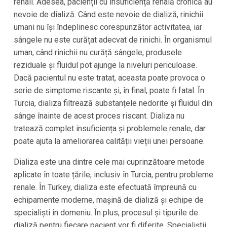
renali. Adesea, pacienții cu insuficiență renală cronică au
nevoie de dializă. Când este nevoie de dializă, rinichii
umani nu își îndeplinesc corespunzător activitatea, iar
sângele nu este curățat adecvat de rinichi. În organismul
uman, când rinichii nu curăță sângele, produsele
reziduale și fluidul pot ajunge la niveluri periculoase.
Dacă pacientul nu este tratat, aceasta poate provoca o
serie de simptome riscante și, în final, poate fi fatal. În
Turcia
, dializa filtrează substanțele nedorite și fluidul din
sânge înainte de acest proces riscant. Dializa nu
tratează complet insuficiența și problemele renale, dar
poate ajuta la ameliorarea calității vieții unei persoane.
Dializa este una dintre cele mai cuprinzătoare metode
aplicate în toate țările, inclusiv în
Turcia
, pentru probleme
renale. În
Turkey
, dializa este efectuată împreună cu
echipamente moderne, mașină de dializă și echipe de
specialiști în domeniu. În plus, procesul și tipurile de
dializă pentru fiecare pacient vor fi diferite. Specialiștii