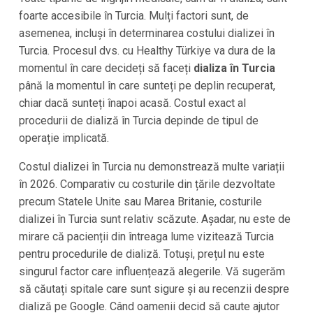
foarte accesibile în Turcia. Mulți factori sunt, de
asemenea, incluși în determinarea costului dializei în
Turcia. Procesul dvs. cu Healthy Türkiye va dura de la
momentul în care decideți să faceți
dializa în
Turcia
până la momentul în care sunteți pe deplin recuperat,
chiar dacă sunteți înapoi acasă. Costul exact al
procedurii de dializă în Turcia depinde de tipul de
operație implicată.
Costul dializei în
Turcia
nu demonstrează multe variații
în
2026
. Comparativ cu costurile din țările dezvoltate
precum Statele Unite sau Marea Britanie, costurile
dializei în
Turcia
sunt relativ scăzute. Așadar, nu este de
mirare că pacienții din întreaga lume vizitează
Turcia
pentru procedurile de dializă. Totuși, prețul nu este
singurul factor care influențează alegerile. Vă sugerăm
să căutați spitale care sunt sigure și au recenzii despre
dializă pe Google. Când oamenii decid să caute ajutor