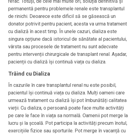
refac. Totuși, de cele mai multe ori, soluția definitivă și
permanentă pentru problemele renale este transplantul
de rinichi. Deoarece este dificil să se găsească un
donator potrivit pentru pacient, acesta va urma tratament
cu dializă în acest timp. În unele cazuri, dializa este
singura opțiune dacă istoricul de sănătate al pacientului,
vârsta sau procesele de tratament nu sunt adecvate
pentru intervenții chirurgicale de transplant renal. Așadar,
pacienții cu dializă își continuă viața cu dializa.
Trăind cu Dializa
În cazurile în care transplantul renal nu este posibil,
pacientul își continuă viața cu dializa. Mulți oameni care
urmează tratament cu dializă își pot îmbunătăți calitatea
vieții. Cu dializa, o persoană poate face multe activități
pe care le face în viața sa normală. Oamenii pot merge la
lucru și la școală. Pot participa la activități precum înotul,
exercițiile fizice sau sporturile. Pot merge în vacanță cu