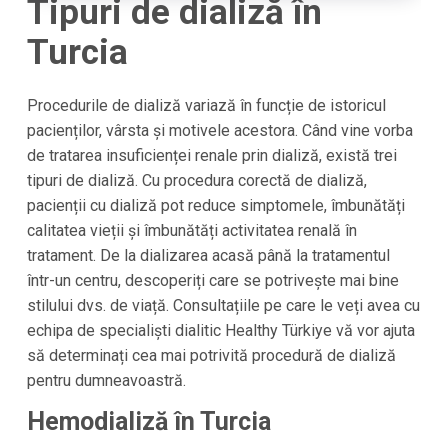
Tipuri de dializă în
Turcia
Procedurile de dializă variază în funcție de istoricul
pacienților, vârsta și motivele acestora. Când vine vorba
de tratarea insuficienței renale prin dializă, există trei
tipuri de dializă. Cu procedura corectă de dializă,
pacienții cu dializă pot reduce simptomele, îmbunătăți
calitatea vieții și îmbunătăți activitatea renală în
tratament. De la dializarea acasă până la tratamentul
într-un centru, descoperiți care se potrivește mai bine
stilului dvs. de viață. Consultațiile pe care le veți avea cu
echipa de specialiști dialitic
Healthy Türkiye
vă vor ajuta
să determinați cea mai potrivită procedură de dializă
pentru dumneavoastră.
Hemodializă în
Turcia