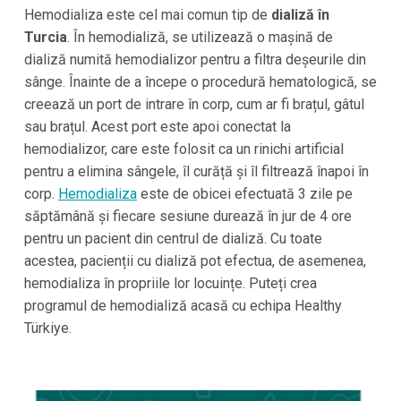
Hemodializa este cel mai comun tip de
dializă în
Turcia
. În hemodializă, se utilizează o mașină de
dializă numită hemodializor pentru a filtra deșeurile din
sânge. Înainte de a începe o procedură hematologică, se
creează un port de intrare în corp, cum ar fi brațul, gâtul
sau brațul. Acest port este apoi conectat la
hemodializor, care este folosit ca un rinichi artificial
pentru a elimina sângele, îl curăță și îl filtrează înapoi în
corp.
Hemodializa
este de obicei efectuată 3 zile pe
săptămână și fiecare sesiune durează în jur de 4 ore
pentru un pacient din centrul de dializă. Cu toate
acestea, pacienții cu dializă pot efectua, de asemenea,
hemodializa în propriile lor locuințe. Puteți crea
programul de hemodializă acasă cu echipa Healthy
Türkiye.