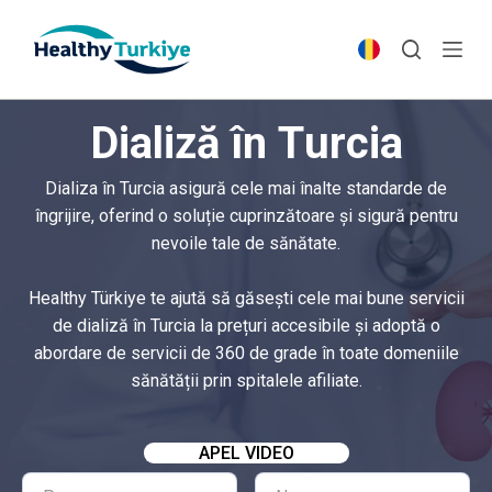
S
k
i
p
Dializă în Turcia
t
o
Dializa în Turcia asigură cele mai înalte standarde de
c
îngrijire, oferind o soluție cuprinzătoare și sigură pentru
o
nevoile tale de sănătate.
n
t
Healthy Türkiye te ajută să găsești cele mai bune servicii
e
de dializă în Turcia la prețuri accesibile și adoptă o
n
abordare de servicii de 360 de grade în toate domeniile
t
sănătății prin spitalele afiliate.
APEL VIDEO