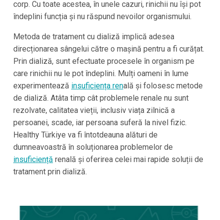
corp. Cu toate acestea, în unele cazuri, rinichii nu își pot
îndeplini funcția și nu răspund nevoilor organismului.
Metoda de tratament cu dializă implică adesea
direcționarea sângelui către o mașină pentru a fi curățat.
Prin dializă, sunt efectuate procesele în organism pe
care rinichii nu le pot îndeplini. Mulți oameni în lume
experimentează
insuficiența ren
ală și folosesc metode
de dializă. Atâta timp cât problemele renale nu sunt
rezolvate, calitatea vieții, inclusiv viața zilnică a
persoanei, scade, iar persoana suferă la nivel fizic.
Healthy Türkiye
va fi întotdeauna alături de
dumneavoastră în soluționarea problemelor de
insuficiență
renală și oferirea celei mai rapide soluții de
tratament prin dializă.