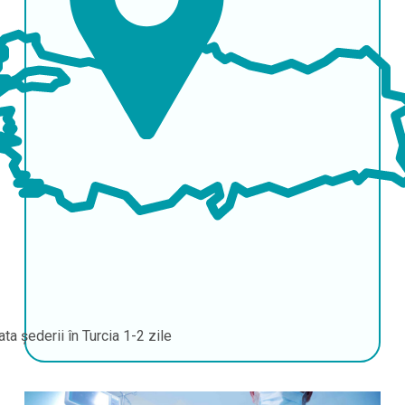
ata șederii în Turcia
1-2 zile