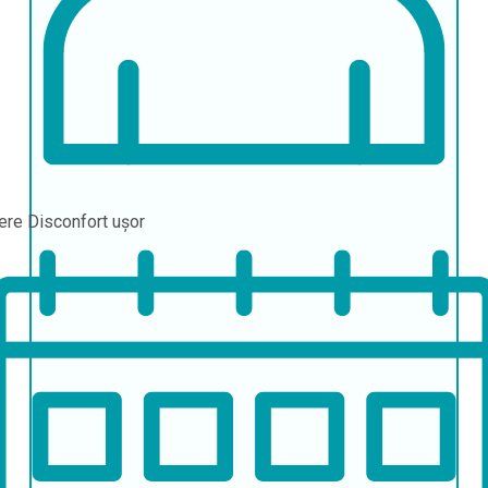
ere
Disconfort ușor