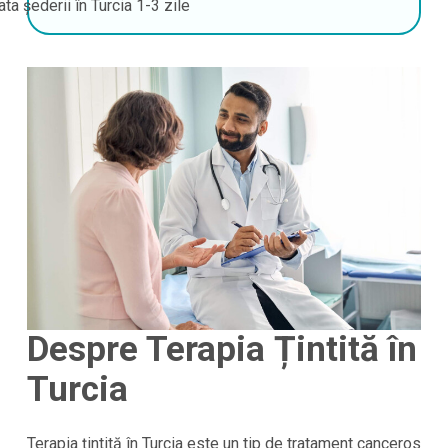
ata șederii în Turcia
1-3 zile
Despre Terapia Țintită în
Turcia
Terapia țintită în Turcia este un tip de tratament canceros