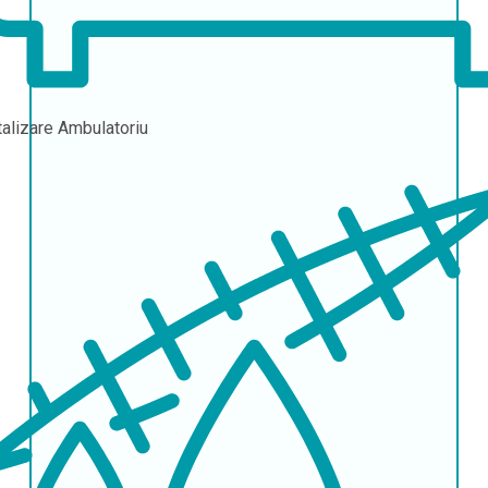
talizare
Ambulatoriu