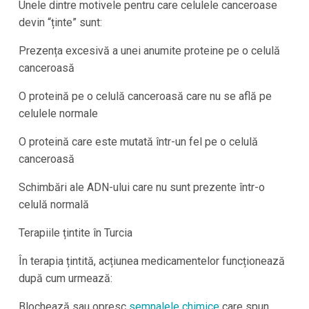
Unele dintre motivele pentru care celulele canceroase
devin “ținte” sunt:
Prezența excesivă a unei anumite proteine pe o celulă
canceroasă
O proteină pe o celulă canceroasă care nu se află pe
celulele normale
O proteină care este mutată într-un fel pe o celulă
canceroasă
Schimbări ale ADN-ului care nu sunt prezente într-o
celulă normală
Terapiile țintite în Turcia
În terapia țintită, acțiunea medicamentelor funcționează
după cum urmează:
Blochează sau opresc
semnalele chimice
care spun