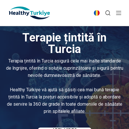
S
k
i
p
Terapie țintită în
t
o
Turcia
c
o
Terapia țintită în Turcia asigură cele mai înalte standarde
n
de îngrijire, oferind o soluție cuprinzătoare și sigură pentru
t
nevoile dumneavoastră de sănătate.
e
n
Healthy Türkiye vă ajută să găsiți cea mai bună terapie
t
țintită în Turcia la prețuri accesibile și adoptă o abordare
de servire la 360 de grade în toate domeniile de sănătate
prin spitalele afiliate.