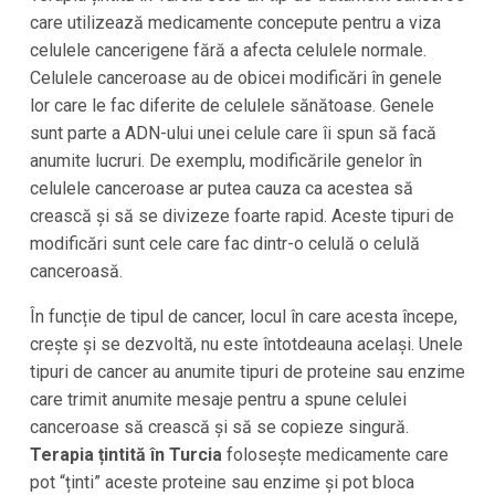
care utilizează medicamente concepute pentru a viza
celulele cancerigene fără a afecta celulele normale.
Celulele canceroase au de obicei modificări în genele
lor care le fac diferite de celulele sănătoase. Genele
sunt parte a ADN-ului unei celule care îi spun să facă
anumite lucruri. De exemplu, modificările genelor în
celulele canceroase ar putea cauza ca acestea să
crească și să se divizeze foarte rapid. Aceste tipuri de
modificări sunt cele care fac dintr-o celulă o celulă
canceroasă.
În funcție de tipul de cancer, locul în care acesta începe,
crește și se dezvoltă, nu este întotdeauna același. Unele
tipuri de cancer au anumite tipuri de proteine sau enzime
care trimit anumite mesaje pentru a spune celulei
canceroase să crească și să se copieze singură.
Terapia țintită în Turcia
folosește medicamente care
pot “ținti” aceste proteine sau enzime și pot bloca