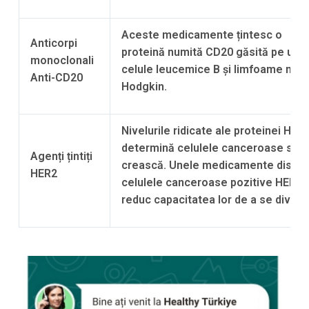
Aceste medicamente țintesc o
Anticorpi
proteină numită CD20 găsită pe une
monoclonali
celule leucemice B și limfoame non-
Anti-CD20
Hodgkin.
Nivelurile ridicate ale proteinei HER
determină celulele canceroase să
Agenți țintiți
crească. Unele medicamente distru
HER2
celulele canceroase pozitive HER2 
reduc capacitatea lor de a se divide.