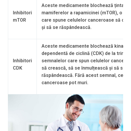
Aceste medicamente blochează ținta
Inhibitori
mamiferelor a rapamicinei (mTOR), o pro
mTOR
care spune celulelor canceroase să cre
și să se răspândească.
Aceste medicamente blochează kinaza
dependentă de ciclină (CDK) de la trimit
Inhibitori
semnalelor care spun celulelor cancero
CDK
să crească, să se înmulțească și să se
răspândească. Fără acest semnal, celule
canceroase pot muri.