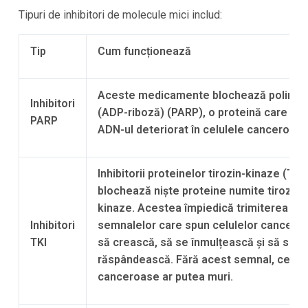
Tipuri de inhibitori de molecule mici includ:
Tip
Cum funcționează
Aceste medicamente blochează polime
Inhibitori
(ADP-riboză) (PARP), o proteină care rep
PARP
ADN-ul deteriorat în celulele canceroase
Inhibitorii proteinelor tirozin-kinaze (TKI)
blochează niște proteine numite tirozin-
kinaze. Acestea împiedică trimiterea
Inhibitori
semnalelor care spun celulelor cancero
TKI
să crească, să se înmulțească și să se
răspândească. Fără acest semnal, celule
canceroase ar putea muri.