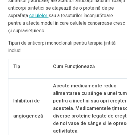
sintetice (fabricate) ale acestor anticorpi naturali. Acești
anticorpi sintetici se atașează de o proteină de pe
suprafața
celulelor
sau a țesuturilor înconjurătoare
pentru a afecta modul în care celulele canceroase cresc
și supraviețuiesc.
Tipuri de anticorpi monoclonali pentru terapia țintită
includ:
Tip
Cum Funcționează
Aceste medicamente reduc
alimentarea cu sânge a unei tumori
Inhibitori de
pentru a încetini sau opri creșterea
acesteia. Medicamentele țintesc
angiogeneză
diverse proteine legate de creștere
de noi vase de sânge și le opresc
activitatea.