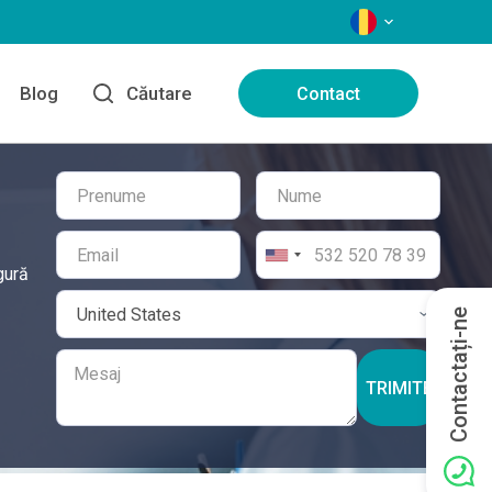
LIMBI
Blog
Căutare
Contact
gură
Contactați-ne
TRIMITE