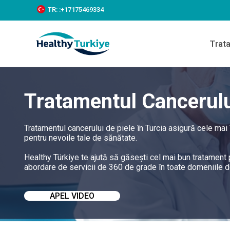
S
TR:
:+‪17175469334‬
k
i
p
Trat
t
o
c
o
n
Tratamentul Cancerului
t
e
n
t
Tratamentul cancerului de piele în Turcia asigură cele mai î
pentru nevoile tale de sănătate.
Healthy Türkiye te ajută să găsești cel mai bun tratament p
abordare de servicii de 360 de grade în toate domeniile de 
APEL VIDEO