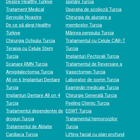
Despre Healthy Türkiye
spinării Turcia
Tratament Medical
Operația de scolioză Turcia
Serviciile Noastre
Chirurgia de alungire a
De ce să alegi Healthy
membrelor Turcia
Türkiye
Mărirea penisului Turcia
Chirurgia Ochiului Turcia
Tratamentul cu Celule CAR-T
Terapia cu Celule Stem
Turcia
Turcia
Implanturi Pectorali Turcia
Scanare RMN Turcia
Tratamentul de Reversare a
Amigdalectomia Turcia
Vasectomiei Turcia
All on 6 Implanturi Dentare
Laborator de somn Turcia
Turcia
Examinări medicale Turcia
Implanturi Dentare All on 4
Chirurgie Generală Turcia
Turcia
Peeling Chimic Turcia
Tratamentul dependenței de
ESWT Turcia
droguri Turcia
Tratamentul hemoroizilor
Tratamentul de Ablatie
Turcia
Cardiaca Turcia
Lifting facial cu plan profund