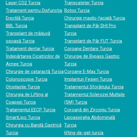
Laser CO2 Turcia
Transcateter Turcia
Tratament pentru Disfuncția
Botox Turcia
Erectilă Turcia
Chirurgie maxilo-facială Turcia
BBL Turcia
Transplant de Păr DHI Pro
Transplant de măduvă
Turcia
osoasă Turcia
Transplant de Păr FUT Turcia
Tratament dentar Turcia
Coroane Dentare Turcia
Îndepărtarea Cicatricilor de
Chirurgie de Bypass Gastric
Acnee Turcia
Turcia
Chirurgie de cataractă Turcia
Coroane E-Max Turcia
Colonoscopie Turcia
Implanturi Fesieri Turcia
Otoplastie Turcia
Tratamentul Sforăitului Turcia
Chirurgia de Lifting al
Tratamentul Sclerozei Multiple
Coapsei Turcia
(SM) Turcia
Tratamentul EECP Turcia
Coroană din Zirconiu Turcia
SmartLipo Turcia
Lipoaspirația Abdominală
Chirurgia cu Bandă Gastrică
Turcia
Turcia
lifting-de-gat-turcia