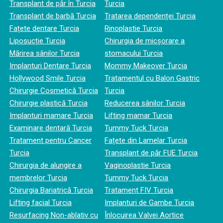
Transplant de păr în Turcia
Turcia
Transplant de barbă Turcia
Tratarea dependenței Turcia
Fațete dentare Turcia
Rinoplastie Turcia
Liposucție Turcia
Chirurgia de micșorare a
Mărirea sânilor Turcia
stomacului Turcia
Implanturi Dentare Turcia
Mommy Makeover Turcia
Hollywood Smile Turcia
Tratamentul cu Balon Gastric
Chirurgie Cosmetică Turcia
Turcia
Chirurgie plastică Turcia
Reducerea sânilor Turcia
Implanturi mamare Turcia
Lifting mamar Turcia
Examinare dentară Turcia
Tummy Tuck Turcia
Tratament pentru Cancer
Fațete din Lamelar Turcia
Turcia
Transplant de păr FUE Turcia
Chirurgia de alungire a
Vaginoplastie Turcia
membrelor Turcia
Tummy Tuck Turcia
Chirurgia Bariatrică Turcia
Tratament FIV Turcia
Lifting facial Turcia
Implanturi de Gambe Turcia
Resurfacing Non-ablativ cu
Înlocuirea Valvei Aortice