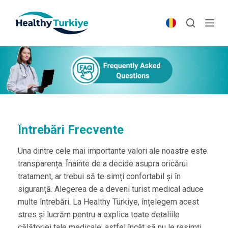
S
k
i
p
t
o
c
o
n
t
Întrebări Frecvente
e
Una dintre cele mai importante valori ale noastre este
n
transparența. Înainte de a decide asupra oricărui
t
tratament, ar trebui să te simți confortabil și în
siguranță. Alegerea de a deveni turist medical aduce
multe întrebări. La Healthy Türkiye, înțelegem acest
stres și lucrăm pentru a explica toate detaliile
călătoriei tale medicale, astfel încât să nu le resimți.