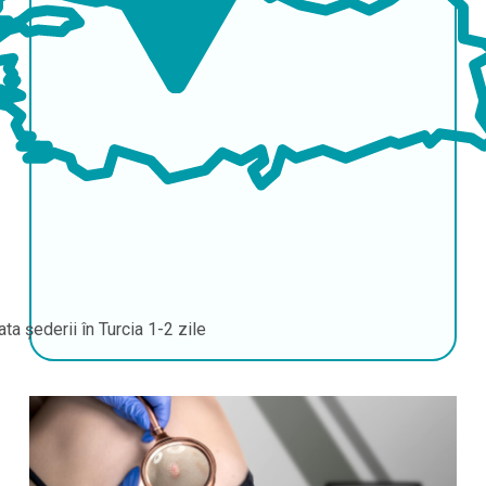
ata șederii în Turcia
1-2 zile