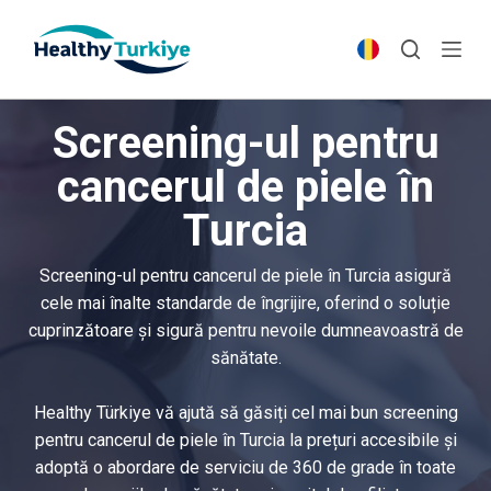
S
k
i
p
Screening-ul pentru
t
o
cancerul de piele în
c
Turcia
o
n
t
Screening-ul pentru cancerul de piele în Turcia asigură
e
cele mai înalte standarde de îngrijire, oferind o soluție
n
cuprinzătoare și sigură pentru nevoile dumneavoastră de
t
sănătate.
Healthy Türkiye vă ajută să găsiți cel mai bun screening
pentru cancerul de piele în Turcia la prețuri accesibile și
adoptă o abordare de serviciu de 360 de grade în toate