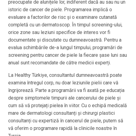
preocupate de alunițele lor, indiferent dacă au sau nu un
istoric de cancer de piele. Programarea implică o
evaluare a factorilor de risc și o examinare cutanată
completă cu un dermatoscop. În timpul screening-ului,
orice zone sau leziuni specifice de interes vor fi
documentate și discutate cu dumneavoastră. Pentru a
evalua schimbările de-a lungul timpului, programări de
screening pentru cancer de piele la fiecare șase luni sau
anual sunt recomandate de către medicii experți.
La Healthy Türkiye, consultantul dumneavoastră poate
examina întregul corp, nu doar leziunile pielii care vă
îngrijorează. Parte a programării va fi axată pe educația
despre simptomele timpurii ale cancerului de piele și
cum să vă protejați pielea în viitor. Cu o echipă medicală
mare de dermatologi consultanți și chirurgi plastici
consultanți cu expertiză în cancerul de piele, putem să
vă oferim o programare rapidă la clinicile noastre în
Turcia.