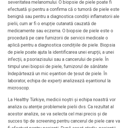
severitatea melanomului. O biopsie de piele poate fi
efectuată și pentru a confirma că o tumoră de piele este
benignă sau pentru a diagnostica condiții inflamatorii ale
pielii, cum ar fi o erupție cutanată cauzată de
medicamente sau eczema. O biopsie de piele este o
procedură pe care furnizorii de servicii medicale o
aplică pentru a diagnostica condițiile de piele. Biopsia
de piele poate ajuta la identificarea unei erupții, a unei
infecții, a psoriazisului sau a cancerului de piele. În
timpul unei biopsii de piele, furnizorul de sănătate
îndepărtează un mic eșantion de țesut de piele. În
laborator, echipa de experți analizează eșantionul la
microscop.
La Healthy Türkiye, medicii noștri și echipa noastră vor
analiza cu atenție problemele pielii dvs. Ca rezultat al
acestor analize, se va selecta cel mai precis și de
succes tip de screening pentru cancerul de piele care va