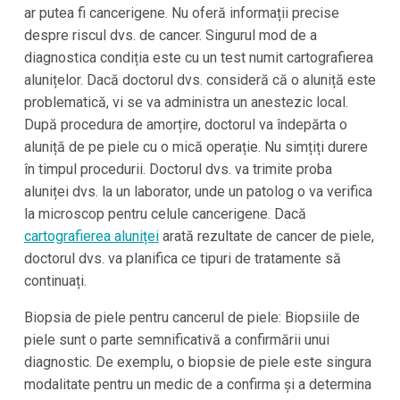
ar putea fi cancerigene. Nu oferă informații precise
despre riscul dvs. de cancer. Singurul mod de a
diagnostica condiția este cu un test numit cartografierea
alunițelor. Dacă doctorul dvs. consideră că o aluniță este
problematică, vi se va administra un anestezic local.
După procedura de amorțire, doctorul va îndepărta o
aluniță de pe piele cu o mică operație. Nu simțiți durere
în timpul procedurii. Doctorul dvs. va trimite proba
aluniței dvs. la un laborator, unde un patolog o va verifica
la microscop pentru celule cancerigene. Dacă
cartografierea aluniței
arată rezultate de cancer de piele,
doctorul dvs. va planifica ce tipuri de tratamente să
continuați.
Biopsia de piele pentru cancerul de piele: Biopsiile de
piele sunt o parte semnificativă a confirmării unui
diagnostic. De exemplu, o biopsie de piele este singura
modalitate pentru un medic de a confirma și a determina