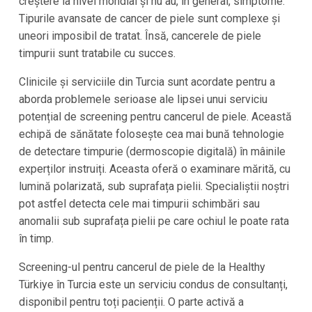
creștere la nivel mondial și nu au, în general, simptome.
Tipurile avansate de cancer de piele sunt complexe și
uneori imposibil de tratat. Însă, cancerele de piele
timpurii sunt tratabile cu succes.
Clinicile și serviciile din Turcia sunt acordate pentru a
aborda problemele serioase ale lipsei unui serviciu
potențial de screening pentru cancerul de piele. Această
echipă de sănătate folosește cea mai bună tehnologie
de detectare timpurie (dermoscopie digitală) în mâinile
experților instruiți. Aceasta oferă o examinare mărită, cu
lumină polarizată, sub suprafața pielii. Specialiștii noștri
pot astfel detecta cele mai timpurii schimbări sau
anomalii sub suprafața pielii pe care ochiul le poate rata
în timp.
Screening-ul pentru cancerul de piele de la Healthy
Türkiye în Turcia este un serviciu condus de consultanți,
disponibil pentru toți pacienții. O parte activă a