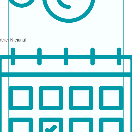
atrici
Niciunul