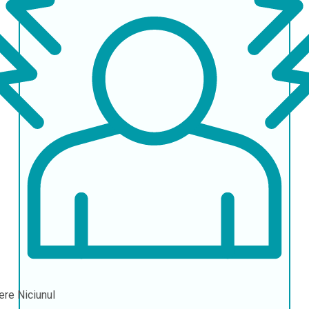
ere
Niciunul