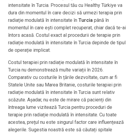
intensitate în Turcia. Procesul tău cu Healthy Türkiye va
dura din momentul în care decizi să urmezi terapia prin
radiație modulată în intensitate în
Turcia
până în
momentul în care ești complet recuperat, chiar dacă te-ai
întors acasă. Costul exact al procedurii de terapie prin
radiație modulată în intensitate în Turcia depinde de tipul
de operație implicat.
Costul terapiei prin radiație modulată în intensitate în
Turcia
nu demonstrează multe variații în
2026
.
Comparativ cu costurile în țările dezvoltate, cum ar fi
Statele Unite sau Marea Britanie, costurile terapiei prin
radiație modulată în intensitate în
Turcia
sunt relativ
scăzute. Așadar, nu este de mirare că pacienți din
întreaga lume vizitează
Turcia
pentru proceduri de
terapie prin radiație modulată în intensitate. Cu toate
acestea, prețul nu este singurul factor care influențează
alegerile. Sugestia noastră este să căutați spitale