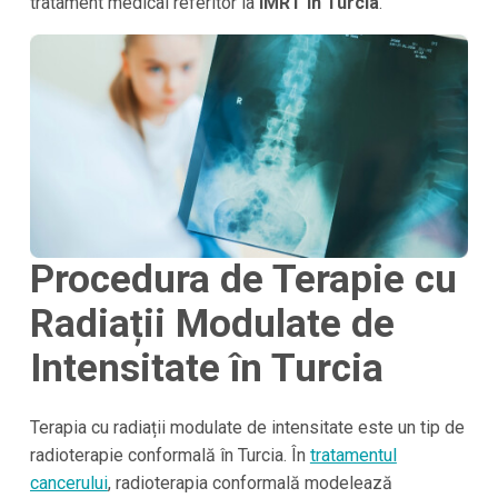
tratament medical referitor la
IMRT în
Turcia
.
Procedura de Terapie cu
Radiații Modulate de
Intensitate în Turcia
Terapia cu radiații modulate de intensitate este un tip de
radioterapie conformală în
Turcia
. În
tratamentul
cancerului
, radioterapia conformală modelează