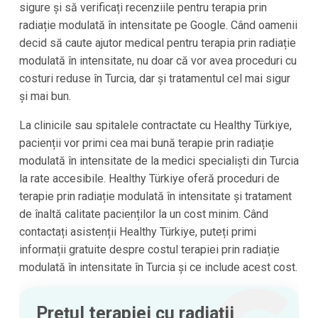
sigure și să verificați recenziile pentru terapia prin
radiație modulată în intensitate pe Google. Când oamenii
decid să caute ajutor medical pentru terapia prin radiație
modulată în intensitate, nu doar că vor avea proceduri cu
costuri reduse în
Turcia
, dar și tratamentul cel mai sigur
și mai bun.
La clinicile sau spitalele contractate cu
Healthy Türkiye
,
pacienții vor primi cea mai bună terapie prin radiație
modulată în intensitate de la medici specialiști din
Turcia
la rate accesibile.
Healthy Türkiye
oferă proceduri de
terapie prin radiație modulată în intensitate și tratament
de înaltă calitate pacienților la un cost minim. Când
contactați asistenții
Healthy Türkiye
, puteți primi
informații gratuite despre costul terapiei prin radiație
modulată în intensitate în
Turcia
și ce include acest cost.
Prețul terapiei cu radiații