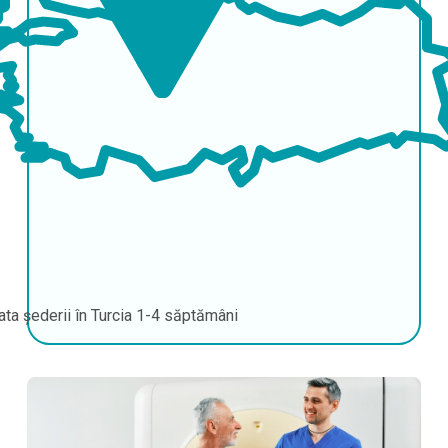
ata șederii în Turcia
1-4 săptămâni