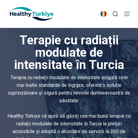
S
k
i
p
Terapie cu radiații
t
o
modulate de
c
intensitate în Turcia
o
n
t
Terapia cu radiații modulate de intensitate asigură cele
e
mai înalte standarde de îngrijire, oferind o soluție
n
cuprinzătoare și sigură pentru nevoile dumneavoastră de
t
sănătate.
Healthy Türkiye vă ajută să găsiți cea mai bună terapie cu
radiații modulate de intensitate în Turcia la prețuri
accesibile și adoptă o abordare de servicii la 360 de