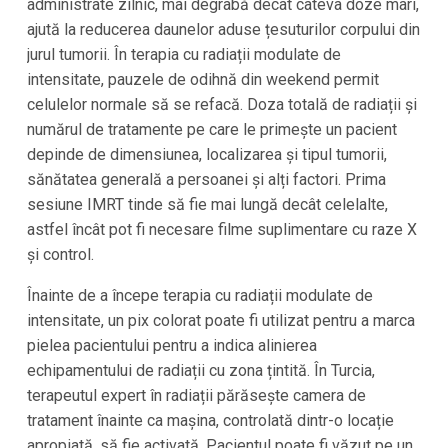
administrate zilnic, mai degrabă decât câteva doze mari,
ajută la reducerea daunelor aduse țesuturilor corpului din
jurul tumorii. În terapia cu radiații modulate de
intensitate, pauzele de odihnă din weekend permit
celulelor normale să se refacă. Doza totală de radiații și
numărul de tratamente pe care le primește un pacient
depinde de dimensiunea, localizarea și tipul tumorii,
sănătatea generală a persoanei și alți factori. Prima
sesiune IMRT tinde să fie mai lungă decât celelalte,
astfel încât pot fi necesare filme suplimentare cu raze X
și control.
Înainte de a începe terapia cu radiații modulate de
intensitate, un pix colorat poate fi utilizat pentru a marca
pielea pacientului pentru a indica alinierea
echipamentului de radiații cu zona țintită. În
Turcia
,
terapeutul expert în radiații părăsește camera de
tratament înainte ca mașina, controlată dintr-o locație
apropiată, să fie activată. Pacientul poate fi văzut pe un