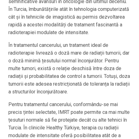
semnificative avansuri în oncologie din ultimul deceniu.
În
Turcia
, îmbunătățirile atât în tehnologia computerizată
cât și în tehnicile de imagistică au permis dezvoltarea
rapidă a acestei modalități de tratament fascinantă a
radioterapiei modulate de intensitate.
În tratamentul cancerului, un tratament ideal de
radioterapie livrează o doză mare de radiații tumorii, dar
o doză minimă țesutului normal înconjurător. Pentru
multe tumori, există o relație deschisă între doza de
radiații și probabilitatea de control a tumorii. Totuși, doza
tumorii este adesea restricționată de toleranța la radiații
a structurilor înconjurătoare.
Pentru tratamentul cancerului, conformându-se mai
precis țintei selectate, IMRT poate permite ca mai multe
țesuturi normale să fie protejate decât cu alte tehnici în
Turcia
. În clinicile
Healthy Türkiye
, terapia cu radiații
modulate de intensitate oferă posibilitatea atât de a