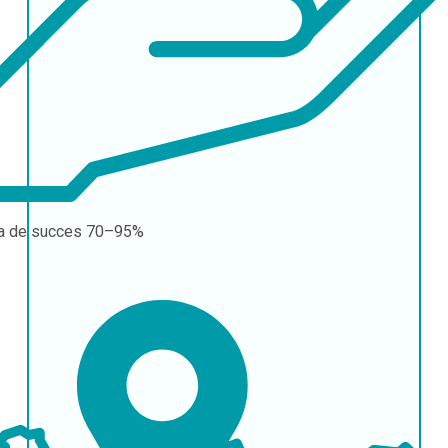
a de succes
70–95%