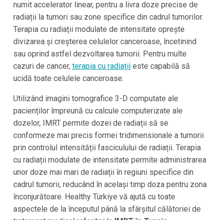
numit accelerator linear, pentru a livra doze precise de
radiații la tumori sau zone specifice din cadrul tumorilor.
Terapia cu radiații modulate de intensitate oprește
divizarea și creșterea celulelor canceroase, încetinind
sau oprind astfel dezvoltarea tumorii. Pentru multe
cazuri de cancer,
terapia cu radiații
este capabilă să
ucidă toate celulele canceroase.
Utilizând imagini tomografice 3-D computate ale
pacienților împreună cu calcule computerizate ale
dozelor, IMRT permite dozei de radiații să se
conformeze mai precis formei tridimensionale a tumorii
prin controlul intensității fasciculului de radiații. Terapia
cu radiații modulate de intensitate permite administrarea
unor doze mai mari de radiații în regiuni specifice din
cadrul tumorii, reducând în același timp doza pentru zona
înconjurătoare. Healthy Türkiye vă ajută cu toate
aspectele de la începutul până la sfârșitul călătoriei de