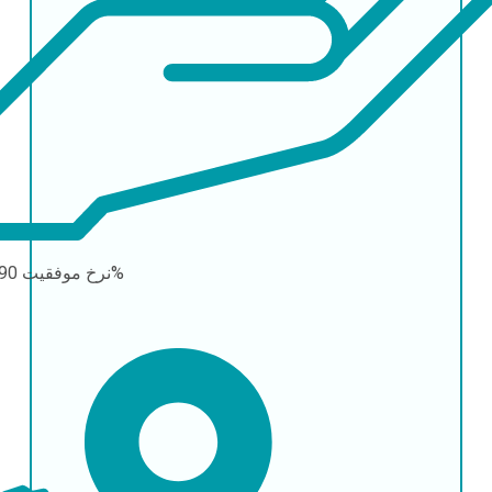
90-95%
نرخ موفقیت