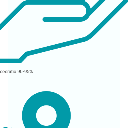
cesratio
90-95%