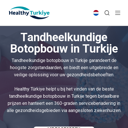
S
k
i
p
Tandheelkundige
t
o
Botopbouw in Turkije
c
o
Tandheelkundige botopbouw in Turkije garandeert de
n
hoogste zorgstandaarden, en biedt een uitgebreide en
t
veilige oplossing voor uw gezondheidsbehoeften.
e
n
Healthy Türkiye helpt u bij het vinden van de beste
t
tandheelkundige botopbouw in Turkije tegen betaalbare
prijzen en hanteert een 360-graden servicebenadering in
alle gezondheidsgebieden via aangesloten ziekenhuizen.