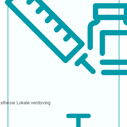
sthesie
Lokale verdoving