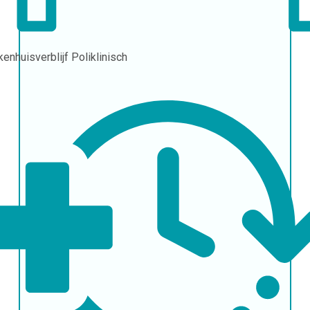
kenhuisverblijf
Poliklinisch