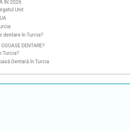
A ÎN 2026
egatul Unit
SUA
urcia
e dentare în Turcia?
E OSOASE DENTARE?
n Turcia?
oasă Dentară în Turcia