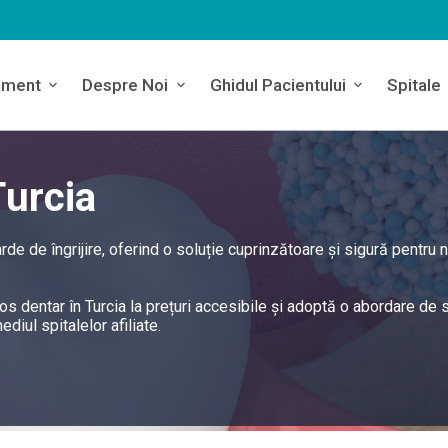
ament
Despre Noi
Ghidul Pacientului
Spitale
Turcia
rde de îngrijire, oferind o soluție cuprinzătoare și sigură pentru 
s dentar în Turcia la prețuri accesibile și adoptă o abordare de s
diul spitalelor afiliate.