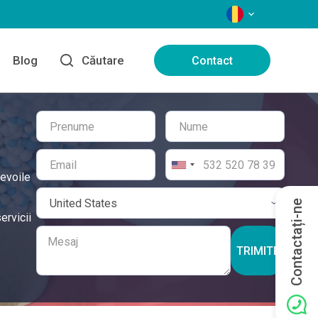
LIMBI
Blog
Căutare
Contact
nevoile
Contactați-ne
ervicii
TRIMITE