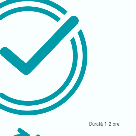
Durată
1-2 ore