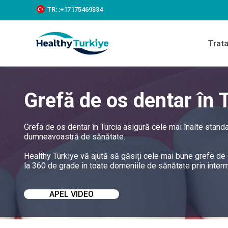
S
TR:
:+‪17175469334‬
k
i
p
Trat
t
o
c
o
n
Grefă de os dentar în 
t
e
n
t
Grefa de os dentar în Turcia asigură cele mai înalte standa
dumneavoastră de sănătate.
Healthy Türkiye vă ajută să găsiți cele mai bune grefe de o
la 360 de grade în toate domeniile de sănătate prin interme
APEL VIDEO