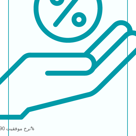
90-95%
نرخ موفقیت