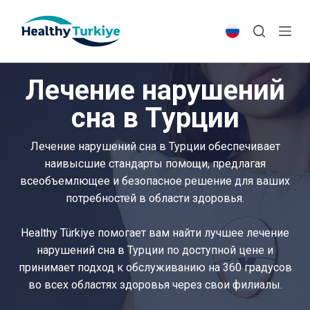
S
k
i
p
Лечение нарушений
t
o
сна в Турции
c
o
Лечение нарушений сна в Турции обеспечивает
n
наивысшие стандарты помощи, предлагая
t
всеобъемлющее и безопасное решение для ваших
e
потребностей в области здоровья.
n
t
Healthy Türkiye помогает вам найти лучшее лечение
нарушений сна в Турции по доступной цене и
принимает подход к обслуживанию на 360 градусов
во всех областях здоровья через свои филиалы.