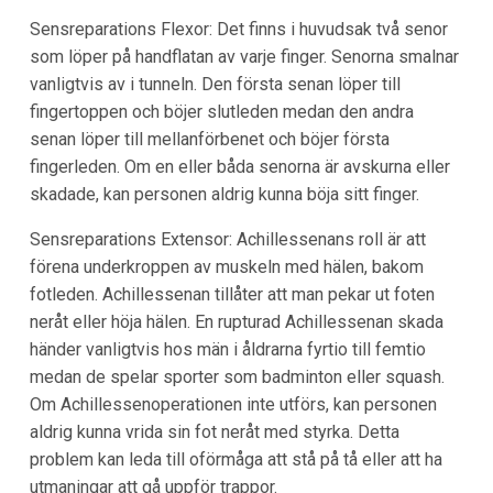
Sensreparations Flexor: Det finns i huvudsak två senor
som löper på handflatan av varje finger. Senorna smalnar
vanligtvis av i tunneln. Den första senan löper till
fingertoppen och böjer slutleden medan den andra
senan löper till mellanförbenet och böjer första
fingerleden. Om en eller båda senorna är avskurna eller
skadade, kan personen aldrig kunna böja sitt finger.
Sensreparations Extensor: Achillessenans roll är att
förena underkroppen av muskeln med hälen, bakom
fotleden. Achillessenan tillåter att man pekar ut foten
neråt eller höja hälen. En rupturad Achillessenan skada
händer vanligtvis hos män i åldrarna fyrtio till femtio
medan de spelar sporter som badminton eller squash.
Om Achillessenoperationen inte utförs, kan personen
aldrig kunna vrida sin fot neråt med styrka. Detta
problem kan leda till oförmåga att stå på tå eller att ha
utmaningar att gå uppför trappor.