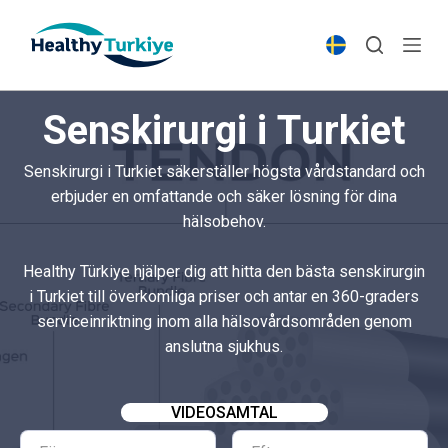
S
k
i
p
Senskirurgi i Turkiet
t
o
Senskirurgi i Turkiet säkerställer högsta vårdstandard och
c
erbjuder en omfattande och säker lösning för dina
o
hälsobehov.
n
t
Healthy Türkiye hjälper dig att hitta den bästa senskirurgin
e
i Turkiet till överkomliga priser och antar en 360-graders
n
serviceinriktning inom alla hälsovårdsområden genom
t
anslutna sjukhus.
VIDEOSAMTAL