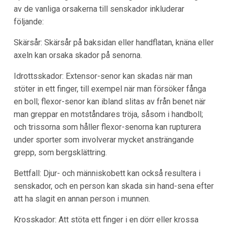
av de vanliga orsakerna till senskador inkluderar
följande:
Skärsår: Skärsår på baksidan eller handflatan, knäna eller
axeln kan orsaka skador på senorna.
Idrottsskador: Extensor-senor kan skadas när man
stöter in ett finger, till exempel när man försöker fånga
en boll; flexor-senor kan ibland slitas av från benet när
man greppar en motståndares tröja, såsom i handboll;
och trissorna som håller flexor-senorna kan rupturera
under sporter som involverar mycket ansträngande
grepp, som bergsklättring.
Bettfall: Djur- och människobett kan också resultera i
senskador, och en person kan skada sin hand-sena efter
att ha slagit en annan person i munnen.
Krosskador: Att stöta ett finger i en dörr eller krossa