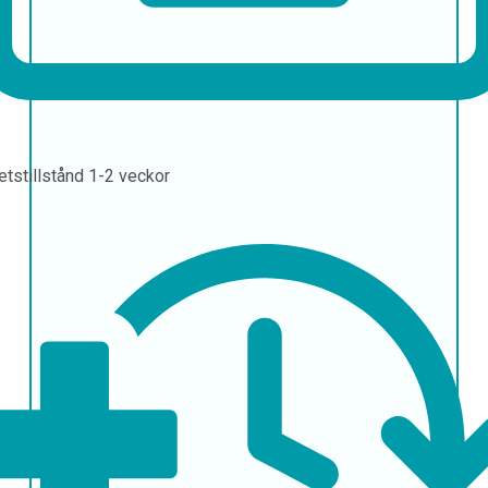
etstillstånd
1-2 veckor