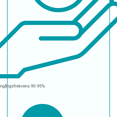
mgångsfrekvens
90-95%