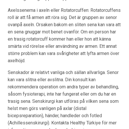
Axelssenerna i axeln eller Rotatorcuffen: Rotatorcuffens
roll är att få armen att röra sig. Det är gruppen av senor
ovanpå axeln. Orsaken bakom en sliten sena kan vara att
en sena gnuggar mot benet ovanför. Om en person har
en trasig rotatorcuff kommer han eller hon att känna
smärta vid rörelse eller användning av armen. Ett annat
större problem kan vara svårigheter att lyfta armen över
axelhöjd.
Senskador är relativt vanliga och sällan allvarliga. Senor
kan vara slitna eller avslitna. Din konsult kan
rekommendera operation om andra typer av behandling,
såsom fysioterapi, inte har fungerat eller om du har en
trasig sena. Senskirurgi kan utföras på vilken sena som
helst men görs vanligen på axlar (distal
bicepsreparation), händer, handleder och fotled
(Achillessenskirurgi). Kontakta
Healthy Türkiye
för mer