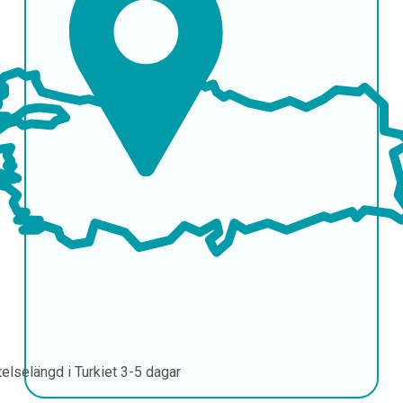
telselängd i Turkiet
3-5 dagar