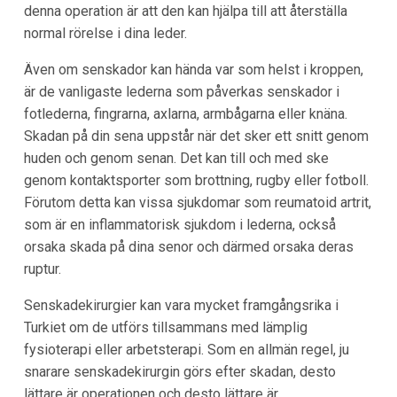
denna operation är att den kan hjälpa till att återställa
normal rörelse i dina leder.
Även om senskador kan hända var som helst i kroppen,
är de vanligaste lederna som påverkas senskador i
fotlederna, fingrarna, axlarna, armbågarna eller knäna.
Skadan på din sena uppstår när det sker ett snitt genom
huden och genom senan. Det kan till och med ske
genom kontaktsporter som brottning, rugby eller fotboll.
Förutom detta kan vissa sjukdomar som reumatoid artrit,
som är en inflammatorisk sjukdom i lederna, också
orsaka skada på dina senor och därmed orsaka deras
ruptur.
Senskadekirurgier kan vara mycket framgångsrika i
Turkiet
om de utförs tillsammans med lämplig
fysioterapi eller arbetsterapi. Som en allmän regel, ju
snarare senskadekirurgin görs efter skadan, desto
lättare är operationen och desto lättare är