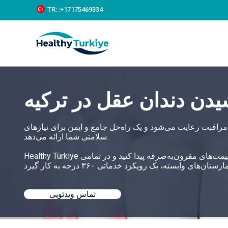
S
TR:
:+‪17175469334‬
k
i
p
t
o
c
o
n
دن دندان عقل در ترکیه
t
e
n
t
مراقبت رعایت می‌شود و یک راه‌حل جامع و ایمن برای نیازهای
سلامتی شما ارائه می‌دهد.
Healthy Türkiye به شما کمک می‌کند بهترین امکانات برای کشیدن دندان عقل در ترکیه را با قیمت‌های مقرون‌به‌صرفه پیدا کنید و در تمامی
تماس ویدئویی