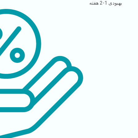
بهبودی
1-2 هفته