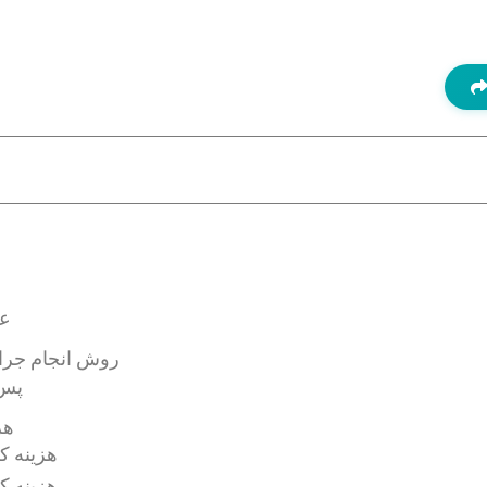
عل
روش انجام جرا
پس‌
هز
هزینه ک
هزینه ک