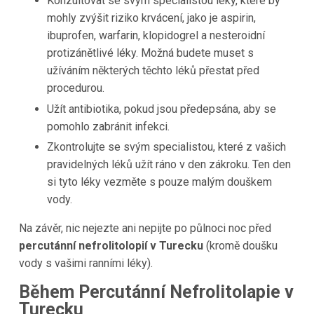
Konzultovat se svým specialistou léky, které by
mohly zvýšit riziko krvácení, jako je aspirin,
ibuprofen, warfarin, klopidogrel a nesteroidní
protizánětlivé léky. Možná budete muset s
užíváním některých těchto léků přestat před
procedurou.
Užít antibiotika, pokud jsou předepsána, aby se
pomohlo zabránit infekci.
Zkontrolujte se svým specialistou, které z vašich
pravidelných léků užít ráno v den zákroku. Ten den
si tyto léky vezměte s pouze malým douškem
vody.
Na závěr, nic nejezte ani nepijte po půlnoci noc před
percutánní nefrolitolopií v Turecku
(kromě doušku
vody s vašimi ranními léky).
Během Percutánní Nefrolitolapie v
Turecku