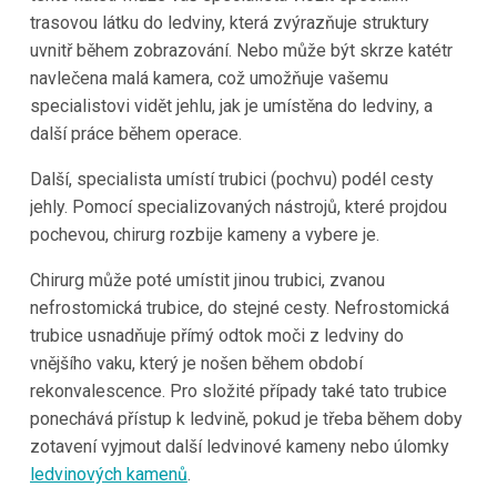
trasovou látku do ledviny, která zvýrazňuje struktury
uvnitř během zobrazování. Nebo může být skrze katétr
navlečena malá kamera, což umožňuje vašemu
specialistovi vidět jehlu, jak je umístěna do ledviny, a
další práce během operace.
Další, specialista umístí trubici (pochvu) podél cesty
jehly. Pomocí specializovaných nástrojů, které projdou
pochevou, chirurg rozbije kameny a vybere je.
Chirurg může poté umístit jinou trubici, zvanou
nefrostomická trubice, do stejné cesty. Nefrostomická
trubice usnadňuje přímý odtok moči z ledviny do
vnějšího vaku, který je nošen během období
rekonvalescence. Pro složité případy také tato trubice
ponechává přístup k ledvině, pokud je třeba během doby
zotavení vyjmout další ledvinové kameny nebo úlomky
ledvinových kamenů
.