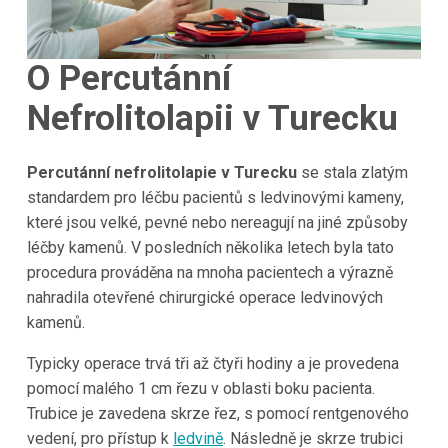
O Percutánní
Nefrolitolapii v Turecku
Percutánní nefrolitolapie v Turecku
se stala zlatým
standardem pro léčbu pacientů s ledvinovými kameny,
které jsou velké, pevné nebo nereagují na jiné způsoby
léčby kamenů. V posledních několika letech byla tato
procedura prováděna na mnoha pacientech a výrazně
nahradila otevřené chirurgické operace ledvinových
kamenů.
Typicky operace trvá tři až čtyři hodiny a je provedena
pomocí malého 1 cm řezu v oblasti boku pacienta.
Trubice je zavedena skrze řez, s pomocí rentgenového
vedení, pro přístup k
ledvině
. Následně je skrze trubici