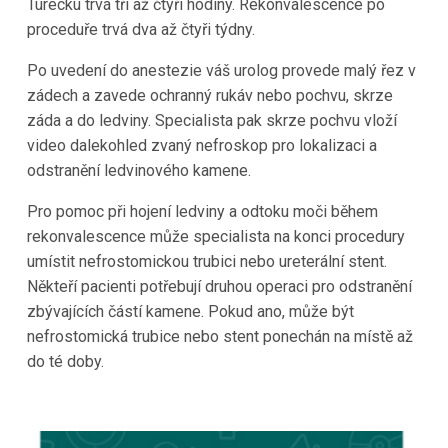
Turecku trvá tři až čtyři hodiny. Rekonvalescence po
proceduře trvá dva až čtyři týdny.
Po uvedení do anestezie váš urolog provede malý řez v
zádech a zavede ochranný rukáv nebo pochvu, skrze
záda a do ledviny. Specialista pak skrze pochvu vloží
video dalekohled zvaný nefroskop pro lokalizaci a
odstranění ledvinového kamene.
Pro pomoc při hojení ledviny a odtoku moči během
rekonvalescence může specialista na konci procedury
umístit nefrostomickou trubici nebo ureterální stent.
Někteří pacienti potřebují druhou operaci pro odstranění
zbývajících částí kamene. Pokud ano, může být
nefrostomická trubice nebo stent ponechán na místě až
do té doby.