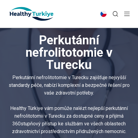
S
k
i
p
Perkutánní
t
o
nefrolitotomie v
c
Turecku
o
n
t
Perkutánní nefrolitotomie v Turecku zajišťuje nejvyšší
e
standardy péče, nabízí komplexní a bezpečné řešení pro
n
vaše zdravotní potřeby.
t
Healthy Türkiye vám pomůže nalézt nejlepší perkutánní
nefrolitotomii v Turecku za dostupné ceny a přijímá
360stupňový přístup ke službám ve všech oblastech
zdravotnictví prostřednictvím přidružených nemocnic.