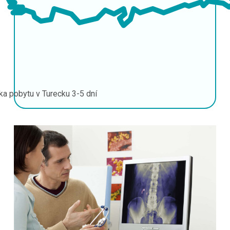
ka pobytu v Turecku
3-5 dní