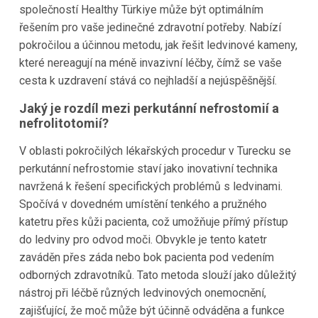
společností Healthy Türkiye může být optimálním
řešením pro vaše jedinečné zdravotní potřeby. Nabízí
pokročilou a účinnou metodu, jak řešit ledvinové kameny,
které nereagují na méně invazivní léčby, čímž se vaše
cesta k uzdravení stává co nejhladší a nejúspěšnější.
Jaký je rozdíl mezi perkutánní nefrostomií a
nefrolitotomií?
V oblasti pokročilých lékařských procedur v Turecku se
perkutánní nefrostomie staví jako inovativní technika
navržená k řešení specifických problémů s ledvinami.
Spočívá v dovedném umístění tenkého a pružného
katetru přes kůži pacienta, což umožňuje přímý přístup
do ledviny pro odvod moči. Obvykle je tento katetr
zaváděn přes záda nebo bok pacienta pod vedením
odborných zdravotníků. Tato metoda slouží jako důležitý
nástroj při léčbě různých ledvinových onemocnění,
zajišťující, že moč může být účinně odváděna a funkce