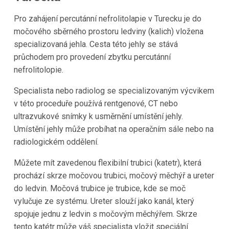
Pro zahájení percutánní nefrolitolapie v Turecku je do
močového sběrného prostoru ledviny (kalich) vložena
specializovaná jehla. Cesta této jehly se stává
průchodem pro provedení zbytku percutánní
nefrolitolopie.
Specialista nebo radiolog se specializovaným výcvikem
v této proceduře používá rentgenové, CT nebo
ultrazvukové snímky k usměrnění umístění jehly.
Umístění jehly může probíhat na operačním sále nebo na
radiologickém oddělení.
Můžete mít zavedenou flexibilní trubici (katetr), která
prochází skrze močovou trubici, močový měchýř a ureter
do ledvin. Močová trubice je trubice, kde se moč
vylučuje ze systému. Ureter slouží jako kanál, který
spojuje jednu z ledvin s močovým měchýřem. Skrze
tento katétr může váš specialista vložit speciální