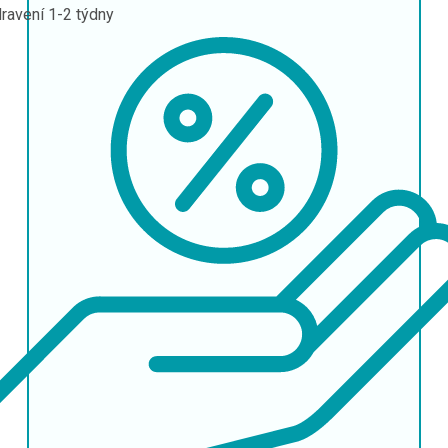
ravení
1-2 týdny