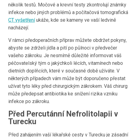
několik testů. Močové a krevní testy zkontrolují známky
infekce nebo jiných problémů a počítačová tomografická
CT vyšetření
ukáže, kde se kameny ve vaší ledvině
nacházejí.
V rámci předoperačních příprav můžete obdržet pokyny,
abyste se zdrželi jídla a pití po půlnoci v předvečer
vašeho zákroku. Je nesmírně důležité informovat váš
péčovatelský tým o jakýchkoli lécích, vitamínech nebo
dietních doplňcích, které v současné době užíváte. V
některých případech vám může být doporučeno přestat
užívat tyto léky před chirurgickým zákrokem. Váš chirurg
může předepsat antibiotika ke snížení rizika vzniku
infekce po zákroku.
Před Percutánní Nefrolitolapii v
Turecku
Před zahájením vaší lékařské cesty v Turecku je zásadní