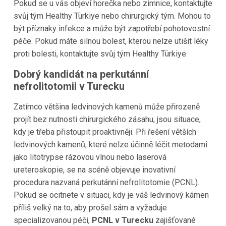
Pokud se u vás objeví horečka nebo zimnice, kontaktujte
svůj tým Healthy Türkiye nebo chirurgický tým. Mohou to
být příznaky infekce a může být zapotřebí pohotovostní
péče. Pokud máte silnou bolest, kterou nelze utišit léky
proti bolesti, kontaktujte svůj tým Healthy Türkiye.
Dobrý kandidát na perkutánní
nefrolitotomii v Turecku
Zatímco většina ledvinových kamenů může přirozeně
projít bez nutnosti chirurgického zásahu, jsou situace,
kdy je třeba přistoupit proaktivněji. Při řešení větších
ledvinových kamenů, které nelze účinně léčit metodami
jako litotrypse rázovou vlnou nebo laserová
ureteroskopie, se na scéně objevuje inovativní
procedura nazvaná perkutánní nefrolitotomie (PCNL).
Pokud se ocitnete v situaci, kdy je váš ledvinový kámen
příliš velký na to, aby prošel sám a vyžaduje
specializovanou péči,
PCNL v Turecku
zajišťované