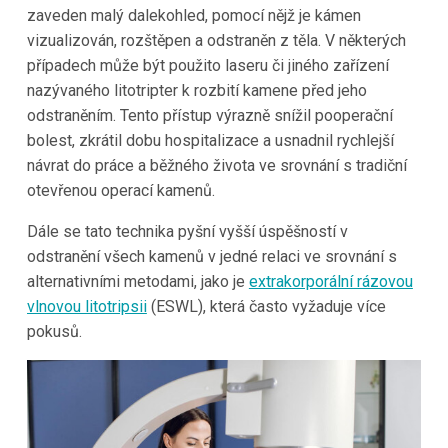
zaveden malý dalekohled, pomocí nějž je kámen
vizualizován, rozštěpen a odstraněn z těla. V některých
případech může být použito laseru či jiného zařízení
nazývaného litotripter k rozbití kamene před jeho
odstraněním. Tento přístup výrazně snížil pooperační
bolest, zkrátil dobu hospitalizace a usnadnil rychlejší
návrat do práce a běžného života ve srovnání s tradiční
otevřenou operací kamenů.
Dále se tato technika pyšní vyšší úspěšností v
odstranění všech kamenů v jedné relaci ve srovnání s
alternativními metodami, jako je
extrakorporální rázovou
vlnovou litotripsii
(ESWL), která často vyžaduje více
pokusů.