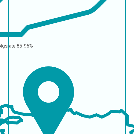
olgsrate
85-95%