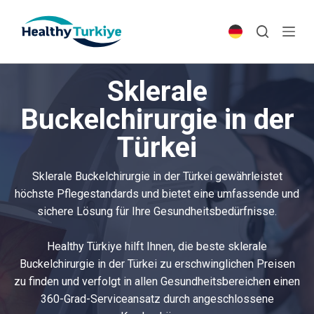
S
k
i
p
Sklerale
t
o
Buckelchirurgie in der
c
Türkei
o
n
t
Sklerale Buckelchirurgie in der Türkei gewährleistet
e
höchste Pflegestandards und bietet eine umfassende und
n
sichere Lösung für Ihre Gesundheitsbedürfnisse.
t
Healthy Türkiye hilft Ihnen, die beste sklerale
Buckelchirurgie in der Türkei zu erschwinglichen Preisen
zu finden und verfolgt in allen Gesundheitsbereichen einen
360-Grad-Serviceansatz durch angeschlossene