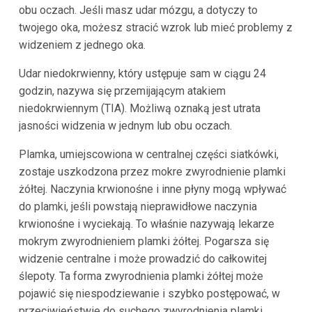
obu oczach. Jeśli masz udar mózgu, a dotyczy to
twojego oka, możesz stracić wzrok lub mieć problemy z
widzeniem z jednego oka.
Udar niedokrwienny, który ustępuje sam w ciągu 24
godzin, nazywa się przemijającym atakiem
niedokrwiennym (TIA). Możliwą oznaką jest utrata
jasności widzenia w jednym lub obu oczach.
Plamka, umiejscowiona w centralnej części siatkówki,
zostaje uszkodzona przez mokre zwyrodnienie plamki
żółtej. Naczynia krwionośne i inne płyny mogą wpływać
do plamki, jeśli powstają nieprawidłowe naczynia
krwionośne i wyciekają. To właśnie nazywają lekarze
mokrym zwyrodnieniem plamki żółtej. Pogarsza się
widzenie centralne i może prowadzić do całkowitej
ślepoty. Ta forma zwyrodnienia plamki żółtej może
pojawić się niespodziewanie i szybko postępować, w
przeciwieństwie do suchego zwyrodnienia plamki