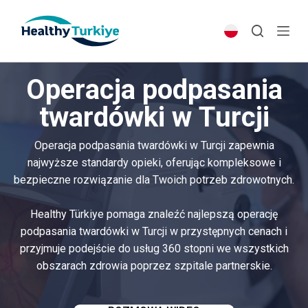
S
k
i
p
Operacja podpasania
t
o
twardówki w Turcji
c
o
Operacja podpasania twardówki w Turcji zapewnia
n
najwyższe standardy opieki, oferując kompleksowe i
t
bezpieczne rozwiązanie dla Twoich potrzeb zdrowotnych.
e
n
Healthy Türkiye pomaga znaleźć najlepszą operację
t
podpasania twardówki w Turcji w przystępnych cenach i
przyjmuje podejście do usług 360 stopni we wszystkich
obszarach zdrowia poprzez szpitale partnerskie.