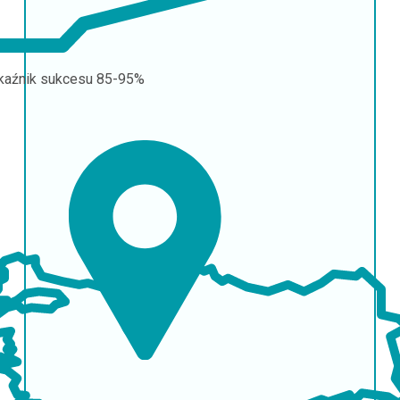
aźnik sukcesu
85-95%