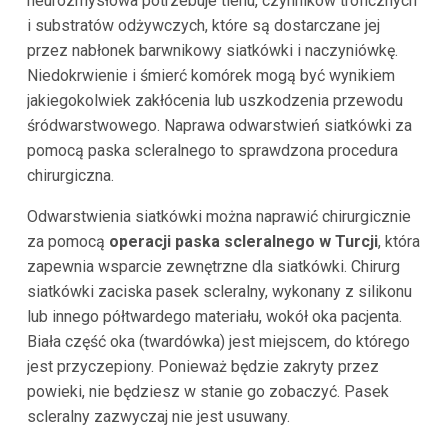
neurozmysłowa potrzebuje tlenu, czynników troficznych
i substratów odżywczych, które są dostarczane jej
przez nabłonek barwnikowy siatkówki i naczyniówkę.
Niedokrwienie i śmierć komórek mogą być wynikiem
jakiegokolwiek zakłócenia lub uszkodzenia przewodu
śródwarstwowego. Naprawa odwarstwień siatkówki za
pomocą paska scleralnego to sprawdzona procedura
chirurgiczna.
Odwarstwienia siatkówki można naprawić chirurgicznie
za pomocą
operacji paska scleralnego w Turcji
, która
zapewnia wsparcie zewnętrzne dla siatkówki. Chirurg
siatkówki zaciska pasek scleralny, wykonany z silikonu
lub innego półtwardego materiału, wokół oka pacjenta.
Biała część oka (twardówka) jest miejscem, do którego
jest przyczepiony. Ponieważ będzie zakryty przez
powieki, nie będziesz w stanie go zobaczyć. Pasek
scleralny zazwyczaj nie jest usuwany.