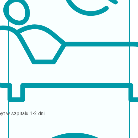
yt w szpitalu
1-2 dni