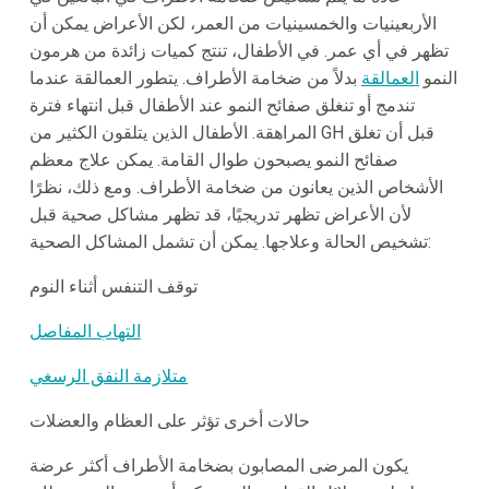
الأربعينيات والخمسينيات من العمر، لكن الأعراض يمكن أن
تظهر في أي عمر. في الأطفال، تنتج كميات زائدة من هرمون
النمو
العمالقة
بدلاً من ضخامة الأطراف. يتطور العمالقة عندما
تندمج أو تنغلق صفائح النمو عند الأطفال قبل انتهاء فترة
المراهقة. الأطفال الذين يتلقون الكثير من GH قبل أن تغلق
صفائح النمو يصبحون طوال القامة. يمكن علاج معظم
الأشخاص الذين يعانون من ضخامة الأطراف. ومع ذلك، نظرًا
لأن الأعراض تظهر تدريجيًا، قد تظهر مشاكل صحية قبل
تشخيص الحالة وعلاجها. يمكن أن تشمل المشاكل الصحية:
توقف التنفس أثناء النوم
التهاب المفاصل
متلازمة النفق الرسغي
حالات أخرى تؤثر على العظام والعضلات
يكون المرضى المصابون بضخامة الأطراف أكثر عرضة