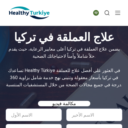
S
k
i
p
علاج العملقة في تركيا
t
o
يضمن علاج العملقة في تركيا أعلى معايير الرعاية، حيث يقدم
c
حلاً شاملاً وآمناً لاحتياجاتك الصحية.
o
n
تساعدك Healthy Türkiye في العثور على أفضل علاج للعملقة
t
في تركيا بأسعار معقولة وتتبنى نهج خدمة شامل بزاوية 360
e
درجة في جميع مجالات الصحة من خلال المستشفيات المنتسبة.
n
t
مكالمة فيديو