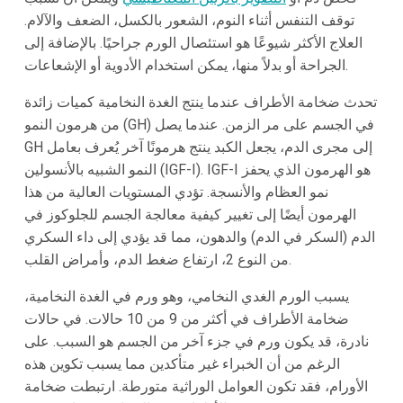
توقف التنفس أثناء النوم، الشعور بالكسل، الضعف والآلام.
العلاج الأكثر شيوعًا هو استئصال الورم جراحيًا. بالإضافة إلى
الجراحة أو بدلاً منها، يمكن استخدام الأدوية أو الإشعاعات.
تحدث ضخامة الأطراف عندما ينتج الغدة النخامية كميات زائدة
من هرمون النمو (GH) في الجسم على مر الزمن. عندما يصل
GH إلى مجرى الدم، يجعل الكبد ينتج هرمونًا آخر يُعرف بعامل
النمو الشبيه بالأنسولين (IGF-I). IGF-I هو الهرمون الذي يحفز
نمو العظام والأنسجة. تؤدي المستويات العالية من هذا
الهرمون أيضًا إلى تغيير كيفية معالجة الجسم للجلوكوز في
الدم (السكر في الدم) والدهون، مما قد يؤدي إلى داء السكري
من النوع 2، ارتفاع ضغط الدم، وأمراض القلب.
يسبب الورم الغدي النخامي، وهو ورم في الغدة النخامية،
ضخامة الأطراف في أكثر من 9 من 10 حالات. في حالات
نادرة، قد يكون ورم في جزء آخر من الجسم هو السبب. على
الرغم من أن الخبراء غير متأكدين مما يسبب تكوين هذه
الأورام، فقد تكون العوامل الوراثية متورطة. ارتبطت ضخامة