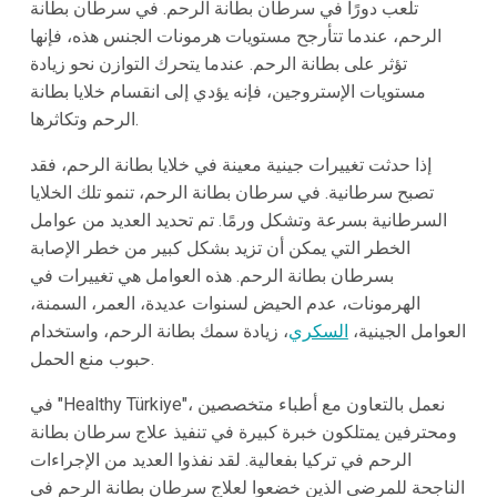
تلعب دورًا في سرطان بطانة الرحم. في سرطان بطانة
الرحم، عندما تتأرجح مستويات هرمونات الجنس هذه، فإنها
تؤثر على بطانة الرحم. عندما يتحرك التوازن نحو زيادة
مستويات الإستروجين، فإنه يؤدي إلى انقسام خلايا بطانة
الرحم وتكاثرها.
إذا حدثت تغييرات جينية معينة في خلايا بطانة الرحم، فقد
تصبح سرطانية. في سرطان بطانة الرحم، تنمو تلك الخلايا
السرطانية بسرعة وتشكل ورمًا. تم تحديد العديد من عوامل
الخطر التي يمكن أن تزيد بشكل كبير من خطر الإصابة
بسرطان بطانة الرحم. هذه العوامل هي تغييرات في
الهرمونات، عدم الحيض لسنوات عديدة، العمر، السمنة،
العوامل الجينية،
السكري
، زيادة سمك بطانة الرحم، واستخدام
حبوب منع الحمل.
في "Healthy Türkiye"، نعمل بالتعاون مع أطباء متخصصين
ومحترفين يمتلكون خبرة كبيرة في تنفيذ علاج سرطان بطانة
الرحم في تركيا بفعالية. لقد نفذوا العديد من الإجراءات
الناجحة للمرضى الذين خضعوا لعلاج سرطان بطانة الرحم في