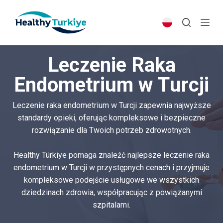
S
k
i
p
Leczenie Raka
t
o
Endometrium w Turcji
c
o
Leczenie raka endometrium w Turcji zapewnia najwyższe
n
standardy opieki, oferując kompleksowe i bezpieczne
t
rozwiązanie dla Twoich potrzeb zdrowotnych.
e
n
Healthy Türkiye pomaga znaleźć najlepsze leczenie raka
t
endometrium w Turcji w przystępnych cenach i przyjmuje
kompleksowe podejście usługowe we wszystkich
dziedzinach zdrowia, współpracując z powiązanymi
szpitalami.