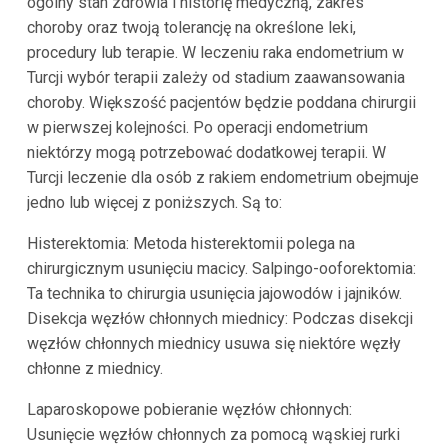
ogólny stan zdrowia i historię medyczną, zakres
choroby oraz twoją tolerancję na określone leki,
procedury lub terapie. W leczeniu raka endometrium w
Turcji wybór terapii zależy od stadium zaawansowania
choroby. Większość pacjentów będzie poddana chirurgii
w pierwszej kolejności. Po operacji endometrium
niektórzy mogą potrzebować dodatkowej terapii. W
Turcji leczenie dla osób z rakiem endometrium obejmuje
jedno lub więcej z poniższych. Są to:
Histerektomia: Metoda histerektomii polega na
chirurgicznym usunięciu macicy. Salpingo-ooforektomia:
Ta technika to chirurgia usunięcia jajowodów i jajników.
Disekcja węzłów chłonnych miednicy: Podczas disekcji
węzłów chłonnych miednicy usuwa się niektóre węzły
chłonne z miednicy.
Laparoskopowe pobieranie węzłów chłonnych:
Usunięcie węzłów chłonnych za pomocą wąskiej rurki