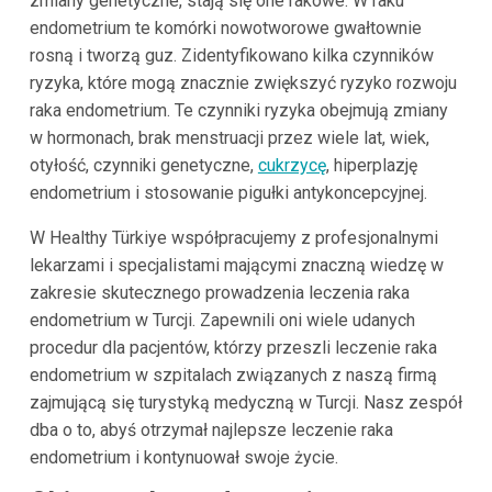
zmiany genetyczne, stają się one rakowe. W raku
endometrium te komórki nowotworowe gwałtownie
rosną i tworzą guz. Zidentyfikowano kilka czynników
ryzyka, które mogą znacznie zwiększyć ryzyko rozwoju
raka endometrium. Te czynniki ryzyka obejmują zmiany
w hormonach, brak menstruacji przez wiele lat, wiek,
otyłość, czynniki genetyczne,
cukrzycę
, hiperplazję
endometrium i stosowanie pigułki antykoncepcyjnej.
W Healthy Türkiye współpracujemy z profesjonalnymi
lekarzami i specjalistami mającymi znaczną wiedzę w
zakresie skutecznego prowadzenia leczenia raka
endometrium w Turcji. Zapewnili oni wiele udanych
procedur dla pacjentów, którzy przeszli leczenie raka
endometrium w szpitalach związanych z naszą firmą
zajmującą się turystyką medyczną w Turcji. Nasz zespół
dba o to, abyś otrzymał najlepsze leczenie raka
endometrium i kontynuował swoje życie.