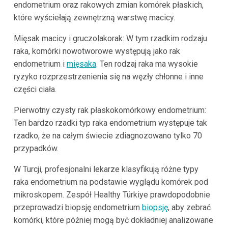
endometrium oraz rakowych zmian komórek płaskich,
które wyściełają zewnętrzną warstwę macicy.
Mięsak macicy i gruczolakorak: W tym rzadkim rodzaju
raka, komórki nowotworowe występują jako rak
endometrium i
mięsaka
. Ten rodzaj raka ma wysokie
ryzyko rozprzestrzenienia się na węzły chłonne i inne
części ciała.
Pierwotny czysty rak płaskokomórkowy endometrium:
Ten bardzo rzadki typ raka endometrium występuje tak
rzadko, że na całym świecie zdiagnozowano tylko 70
przypadków.
W Turcji, profesjonalni lekarze klasyfikują różne typy
raka endometrium na podstawie wyglądu komórek pod
mikroskopem. Zespół Healthy Türkiye prawdopodobnie
przeprowadzi biopsję endometrium
biopsję
, aby zebrać
komórki, które później mogą być dokładniej analizowane