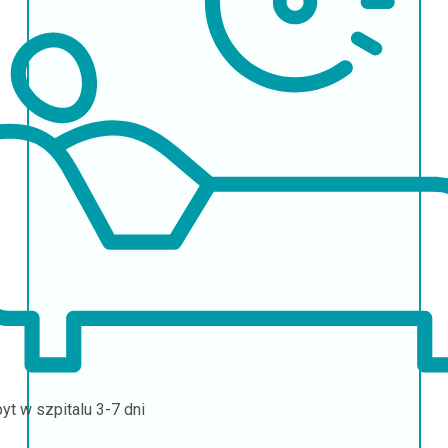
yt w szpitalu
3-7 dni