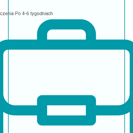
czenia
Po 4-6 tygodniach