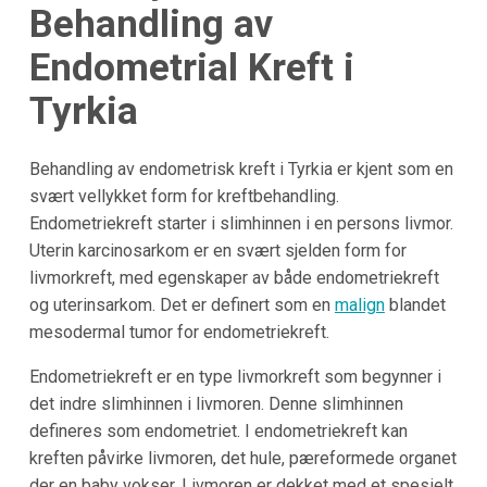
Behandling av
Endometrial Kreft i
Tyrkia
Behandling av endometrisk kreft i Tyrkia er kjent som en
svært vellykket form for kreftbehandling.
Endometriekreft starter i slimhinnen i en persons livmor.
Uterin karcinosarkom er en svært sjelden form for
livmorkreft, med egenskaper av både endometriekreft
og uterinsarkom. Det er definert som en
malign
blandet
mesodermal tumor for endometriekreft.
Endometriekreft er en type livmorkreft som begynner i
det indre slimhinnen i livmoren. Denne slimhinnen
defineres som endometriet. I endometriekreft kan
kreften påvirke livmoren, det hule, pæreformede organet
der en baby vokser. Livmoren er dekket med et spesielt