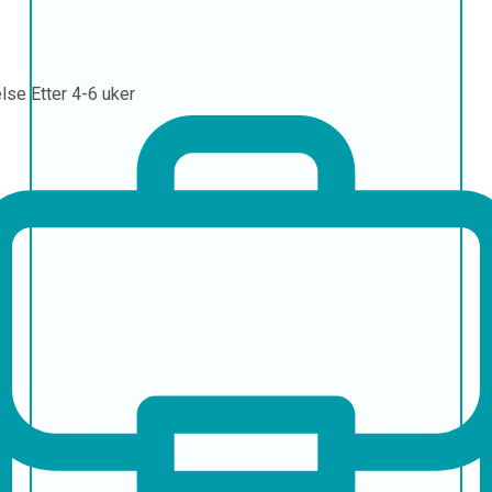
else
Etter 4-6 uker