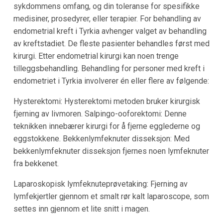
sykdommens omfang, og din toleranse for spesifikke
medisiner, prosedyrer, eller terapier. For behandling av
endometrial kreft i Tyrkia avhenger valget av behandling
av kreftstadiet. De fleste pasienter behandles først med
kirurgi. Etter endometrial kirurgi kan noen trenge
tilleggsbehandling. Behandling for personer med kreft i
endometriet i Tyrkia involverer én eller flere av følgende:
Hysterektomi: Hysterektomi metoden bruker kirurgisk
fjerning av livmoren. Salpingo-ooforektomi: Denne
teknikken innebærer kirurgi for å fjerne egglederne og
eggstokkene. Bekkenlymfeknuter disseksjon: Med
bekkenlymfeknuter disseksjon fjernes noen lymfeknuter
fra bekkenet.
Laparoskopisk lymfeknuteprøvetaking: Fjerning av
lymfekjertler gjennom et smalt rør kalt laparoscope, som
settes inn gjennom et lite snitt i magen.