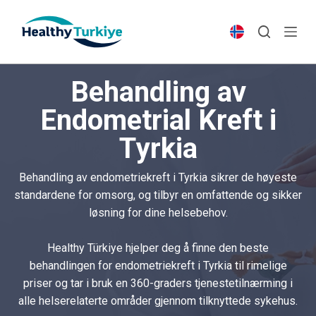
S
k
i
p
Behandling av
t
o
Endometrial Kreft i
c
Tyrkia
o
n
t
Behandling av endometriekreft i Tyrkia sikrer de høyeste
e
standardene for omsorg, og tilbyr en omfattende og sikker
n
løsning for dine helsebehov.
t
Healthy Türkiye hjelper deg å finne den beste
behandlingen for endometriekreft i Tyrkia til rimelige
priser og tar i bruk en 360-graders tjenestetilnærming i
alle helserelaterte områder gjennom tilknyttede sykehus.