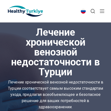
S
k
i
p
Лечение
t
o
хронической
c
венозной
o
n
недостаточности в
t
e
Турции
n
t
Лечение хронической венозной недостаточности в
Турции соответствует самым высоким стандартам
ухода, предлагая всеобъемлющее и безопасное
решение для ваших потребностей в
здравоохранении.