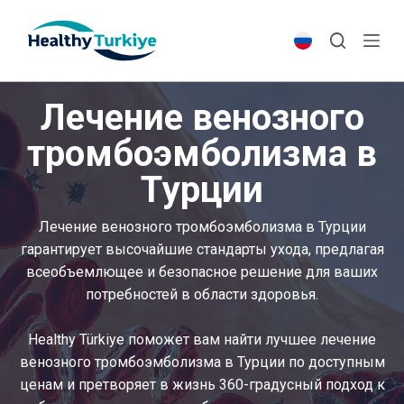
S
k
i
p
Лечение венозного
t
o
тромбоэмболизма в
c
Турции
o
n
t
Лечение венозного тромбоэмболизма в Турции
e
гарантирует высочайшие стандарты ухода, предлагая
n
всеобъемлющее и безопасное решение для ваших
t
потребностей в области здоровья.
Healthy Türkiye поможет вам найти лучшее лечение
венозного тромбоэмболизма в Турции по доступным
ценам и претворяет в жизнь 360-градусный подход к