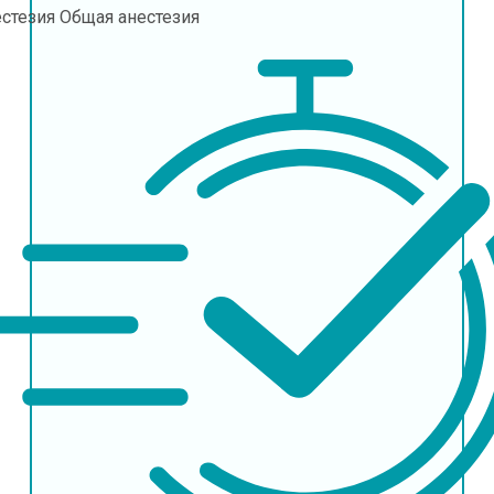
естезия
Общая анестезия