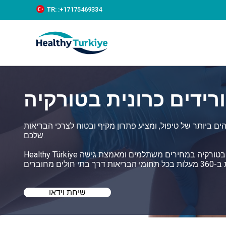
S
TR:
:+‪17175469334‬
k
i
p
t
o
c
o
n
רידים כרונית בטורקיה
t
e
n
t
ם ביותר של טיפול, ומציע פתרון מקיף ובטוח לצרכי הבריאות
שלכם.
Healthy Türkiye עוזרת לכם למצוא את הטיפול הטוב ביותר לאי ספיקת וורידים כרונית בטורקיה במחירים משתלמים ומאמצת גישה
שיחת וידאו