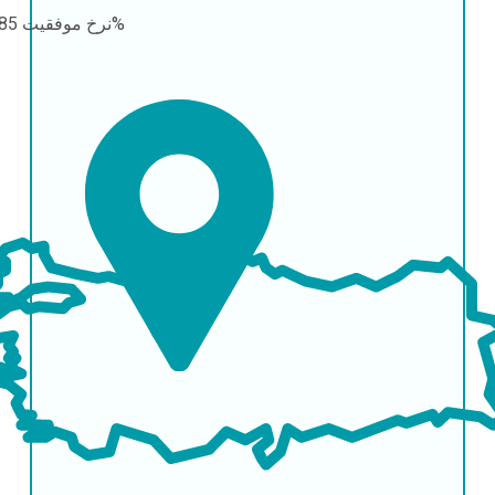
85-95%
نرخ موفقیت