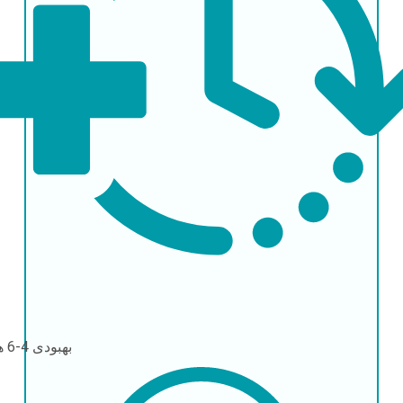
بهبودی
4-6 هفته