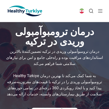
S
k
i
p
درمان ترومبوآمبولی
t
o
وریدی در ترکیه
c
o
درمان ترومبوآمبولی وریدی در ترکیه تضمین‌کنندۀ بالاترین
n
استانداردهای مراقبت بوده و راه‌حلی جامع و امن برای نیازهای
t
سلامتی شما فراهم می‌کند.
e
n
Healthy Türkiye به شما کمک می‌کند تا بهترین درمان
t
ترومبوآمبولی وریدی را در ترکیه با قیمت‌های مقرون‌به‌صرفه
پیدا کنید و با اتخاذ رویکردی 360 درجه‌ای در تمامی حوزه‌های
سلامت از طریق بیمارستان‌های وابسته، خدمات ارائه می‌دهد.