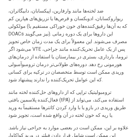
ضد لخته‌ها مانند وارفارین، اپیکسابان، دابیگاتران،
ریواروکسابان، ادوبکسان و قرص‌ها یا تزریق‌های هپارین کم
مولکولی (که به آن‌ها رقیق‌کننده‌های خون خوراکی مستقیم یا
DOACs نیز می‌گویند). این داروها برای یک دوره زمانی
مصرف می‌شوند. این معمولاً برای یک مدت زمان خاص تجویز
می‌شود اگر VTE پس از یک عامل تحریک‌کننده مانند جراحی،
تروما، بارداری، بستری در بیمارستان یا استفاده از درمان‌های
هورمونی رخ دهد. دوره‌های طولانی‌تر درمان ترومبوآمبولی
وریدی ممکن است توسط متخصصان در ترکیه برای کسانی
که این عوامل تحریک‌کننده را ندارند پیشنهاد شود.
ترومبولیتیک تراپی که از داروهای حل‌کننده لخته مانند
فعال‌کننده پلاسمین بافتی (tPA) استفاده می‌کند، می‌تواند از
طریق وریدی در بازو یا با وارد کردن کاتترها مستقیماً به ورید
یا ریه که خون لخته در آن واقع شده است، تجویز شود.
علاوه بر این، ممکن است در بعضی موارد به جراحی نیاز باشد.
این ممکن است شامل قرار دادن فیلتر در ورید کواکاوا،