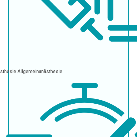
sthesie
Allgemeinanästhesie