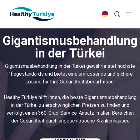
S
k
i
p
Gigantismusbehandlung
t
o
in der Türkei
c
o
Gigantismusbehandlung in der Türkei gewährleistet höchste
n
Pflegestandards und bietet eine umfassende und sichere
t
Lösung für Ihre Gesundheitsbedürfnisse.
e
n
Healthy Türkiye hilft Ihnen, die beste Gigantismusbehandlung
t
in der Türkei zu erschwinglichen Preisen zu finden und
verfolgt einen 360-Grad-Service-Ansatz in allen Bereichen
der Gesundheit durch angeschlossene Krankenhäuser.