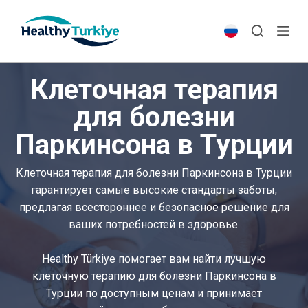
S
k
i
p
Клеточная терапия
t
o
для болезни
c
Паркинсона в Турции
o
n
t
Клеточная терапия для болезни Паркинсона в Турции
e
гарантирует самые высокие стандарты заботы,
n
предлагая всестороннее и безопасное решение для
t
ваших потребностей в здоровье.
Healthy Türkiye помогает вам найти лучшую
клеточную терапию для болезни Паркинсона в
Турции по доступным ценам и принимает