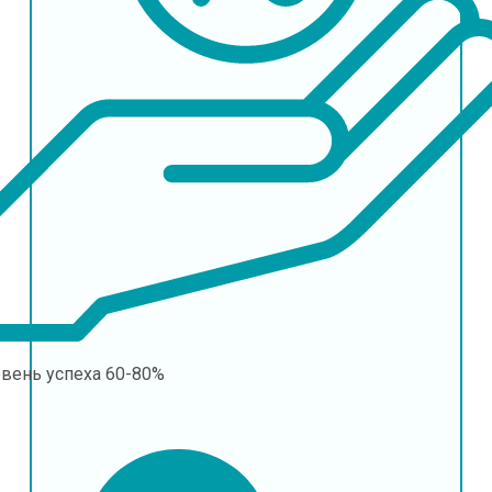
овень успеха
60-80%