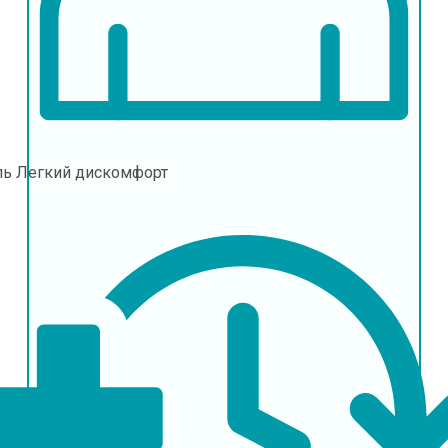
ль
Легкий дискомфорт