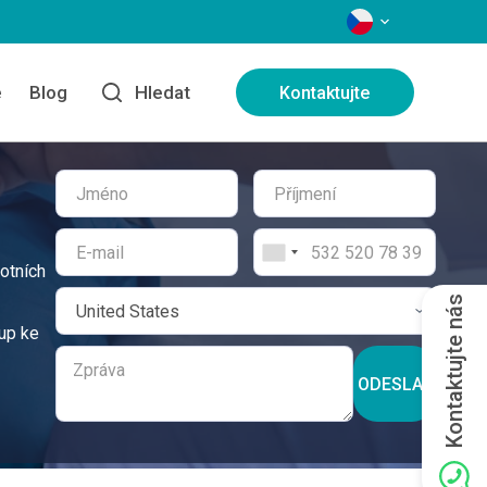
JAZYKY
e
Blog
Hledat
Kontaktujte
otních
Kontaktujte nás
tup ke
ODESLAT