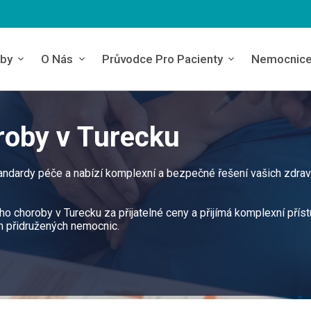
by
O Nás
Průvodce Pro Pacienty
Nemocnic
roby v Turecku
tandardy péče a nabízí komplexní a bezpečné řešení vašich zdrav
o choroby v Turecku za přijatelné ceny a přijímá komplexní přís
m přidružených nemocnic.