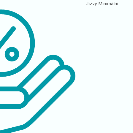
Jizvy
Minimální