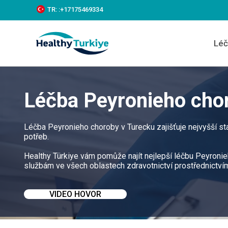
S
TR:
:+‪17175469334‬
k
i
p
Léč
t
o
c
o
n
Léčba Peyronieho cho
t
e
n
t
Léčba Peyronieho choroby v Turecku zajišťuje nejvyšší s
potřeb.
Healthy Türkiye vám pomůže najít nejlepší léčbu Peyronieh
službám ve všech oblastech zdravotnictví prostřednictví
VIDEO HOVOR