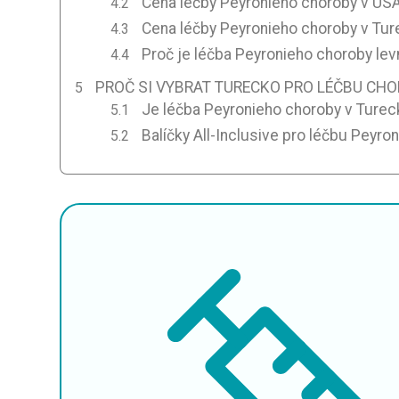
Cena léčby Peyronieho choroby v US
Cena léčby Peyronieho choroby v Tu
Proč je léčba Peyronieho choroby lev
PROČ SI VYBRAT TURECKO PRO LÉČBU CH
Je léčba Peyronieho choroby v Ture
Balíčky All-Inclusive pro léčbu Peyr