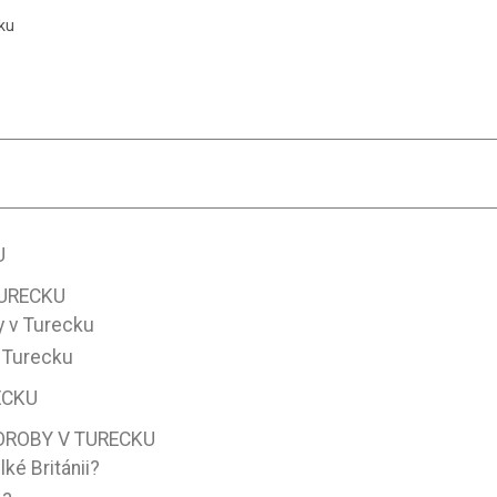
ku
U
TURECKU
y v Turecku
 Turecku
ECKU
OROBY V TURECKU
ké Británii?