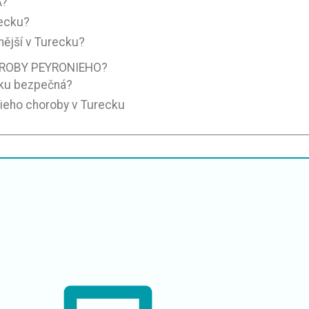
A?
recku?
nější v Turecku?
OROBY PEYRONIEHO?
cku bezpečná?
onieho choroby v Turecku