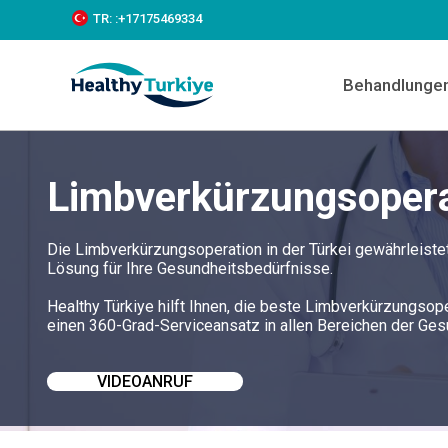
S
TR:
:+‪17175469334‬
k
i
p
Behandlunge
t
o
c
o
n
Limbverkürzungsoperat
t
e
n
t
Die Limbverkürzungsoperation in der Türkei gewährleist
Lösung für Ihre Gesundheitsbedürfnisse.
Healthy Türkiye hilft Ihnen, die beste Limbverkürzungsope
einen 360-Grad-Serviceansatz in allen Bereichen der Ge
VIDEOANRUF