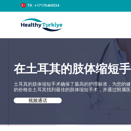
S
TR:
:+‪17175469334‬
k
i
p
t
o
c
o
n
t
e
在土耳其的肢体缩短手
n
t
土耳其的肢体缩短手术确保了最高的护理标准，为您的健康需求
的价格在土耳其找到最佳的肢体缩短手术，并通过附属医
视频通话