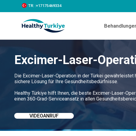
S
TR:
:+‪17175469334‬
k
i
p
Behandlunge
t
o
c
o
n
Excimer-Laser-Operati
t
e
n
t
Die Excimer-Laser-Operation in der Türkei gewährleiste
sichere Lösung für Ihre Gesundheitsbedürfnisse.
Healthy Türkiye hilft Ihnen, die beste Excimer-Laser-Oper
einen 360-Grad-Serviceansatz in allen Gesundheitsbere
VIDEOANRUF