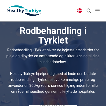
S
k
i
p
Rodbehandling i
t
o
Tyrkiet
c
o
Rodbehandling i Tyrkiet sikrer de højeste standarder for
n
pleje og tilbyder en omfattende og sikker løsning til dine
t
sundhedsbehov.
e
n
Healthy Türkiye hjælper dig med at finde den bedste
t
rodbehandling i Tyrkiet til overkommelige priser og
anvender en 360-graders service tilgang inden for alle
områder af sundhed gennem tilknyttede hospitaler.