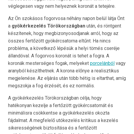
véglegesen vagy nem helyeznek koronát a tetejére.
Az Ön szokásos fogorvosa néhány napon belül látja Önt
a
gyökérkezelés Törökországban
után, és röntgent
készítenek, hogy megbizonyosodjanak arról, hogy az
összes fertőzött gyökércsatorna eltűnt. Ha nincs
probléma, a következő lépésük a helyi tömés cseréje
állandóval. A fogorvos koronát is tehet a fogra. A
koronák mesterséges fogak, melyeket
porcelánból
vagy
aranyból készíthetnek. A korona előnye a realisztikus
megjelenése. Az eljárás után több hétig is eltarthat, amíg
megszokja a fog érzését, és ez normális.
A gyökérkezelés Törökországban célja, hogy
hatékonyan kezelje a fertőzött gyökércsatornát és
minimálisra csökkentse a gyökérkezelés okozta
fájdalmat. A megfelelő utókezelés kritikus a kezelés
sikerességének biztosítása és a fertőzött