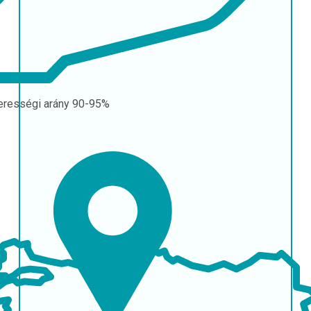
erességi arány
90-95%