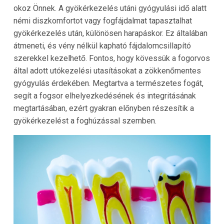
okoz Önnek. A gyökérkezelés utáni gyógyulási idő alatt
némi diszkomfortot vagy fogfájdalmat tapasztalhat
gyökérkezelés után, különösen harapáskor. Ez általában
átmeneti, és vény nélkül kapható fájdalomcsillapító
szerekkel kezelhető. Fontos, hogy kövessük a fogorvos
által adott utókezelési utasításokat a zökkenőmentes
gyógyulás érdekében. Megtartva a természetes fogát,
segít a fogsor elhelyezkedésének és integritásának
megtartásában, ezért gyakran előnyben részesítik a
gyökérkezelést a foghúzással szemben.