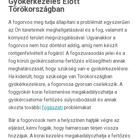
Gyökérkezelés Előtt
Törökországban
A fogorvos meg tudja állapítani a problémát egyszerűen
az Ön tüneteinek meghallgatásával és a fog, valamint a
környező terület megvizsgálásával. Ugyanakkor a
fogorvos nem hoz döntést addig, amíg nem készít
röntgenfelvételt a fogáról. A fogszuvasodás jelei és a
fog körüli gyökércsatorna-fertőzés elősegítheti annak
meghatározását, hogy szükség van-e gyökérkezelésre.
Ha kiderült, hogy szüksége van Törökországban
gyökérkezelésre, a fogorvosa gyorsan cselekszik. A
foggyökér korai felismerése megakadályozhatja a
gyökércsatorna-fertőzés súlyosbodását és annak
okozta további
fogászati
problémákat.
Bár a fogorvosok nem a helyszínen hajtják végre az
eljárást, kérni fogják, hogy hamarosan térjen vissza
hozzájuk. A korai kezelés megakadályozhatja a fertőzés