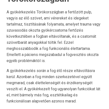
A gyökérkezelés Törökországban a fertőzött pulp,
vagyis az élő szövet, ami vérereket és idegeket
tartalmaz, tisztításának folyamata, amelyet trauma vagy
szuvasodás okozta gyökércsatorna fertőzés
következtében a fogban eltávolítanak, és a csatornát
szövetbarát anyagokkal töltik fel. Ezzel
meghosszabbodik a fog funkcionális élettartama.
Emellett a páciens megszabadul a fogvesztés okozta
egyéb problémáktól is.
A gyökérkezelés során a fog élő része eltávolításra
kerül. Azonban a fog minden szerkezetével együtt
megmarad, csak élettelenségét és érzékenységét
veszíti el. A gyökérkezelt fog ugyanolyan funkciókat lát
el, mint bármely más fog, esztétikailag és
funkcionálisan alapvetően azonos marad.