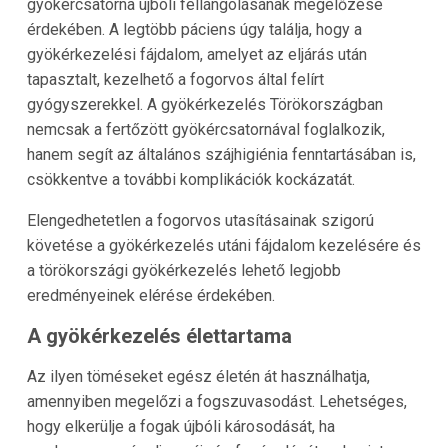
gyökércsatorna újbóli fellángolásának megelőzése
érdekében. A legtöbb páciens úgy találja, hogy a
gyökérkezelési fájdalom, amelyet az eljárás után
tapasztalt, kezelhető a fogorvos által felírt
gyógyszerekkel. A gyökérkezelés Törökországban
nemcsak a fertőzött gyökércsatornával foglalkozik,
hanem segít az általános szájhigiénia fenntartásában is,
csökkentve a további komplikációk kockázatát.
Elengedhetetlen a fogorvos utasításainak szigorú
követése a gyökérkezelés utáni fájdalom kezelésére és
a törökországi gyökérkezelés lehető legjobb
eredményeinek elérése érdekében.
A gyökérkezelés élettartama
Az ilyen töméseket egész életén át használhatja,
amennyiben megelőzi a fogszuvasodást. Lehetséges,
hogy elkerülje a fogak újbóli károsodását, ha