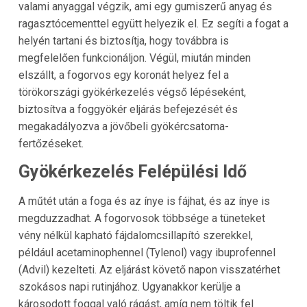
valami anyaggal végzik, ami egy gumiszerű anyag és
ragasztócementtel együtt helyezik el. Ez segíti a fogat a
helyén tartani és biztosítja, hogy továbbra is
megfelelően funkcionáljon. Végül, miután minden
elszállt, a fogorvos egy koronát helyez fel a
törökországi gyökérkezelés végső lépéseként,
biztosítva a foggyökér eljárás befejezését és
megakadályozva a jövőbeli gyökércsatorna-
fertőzéseket.
Gyökérkezelés Felépülési Idő
A műtét után a foga és az ínye is fájhat, és az ínye is
megduzzadhat. A fogorvosok többsége a tüneteket
vény nélkül kapható fájdalomcsillapító szerekkel,
például acetaminophennel (Tylenol) vagy ibuprofennel
(Advil) kezelteti. Az eljárást követő napon visszatérhet
szokásos napi rutinjához. Ugyanakkor kerülje a
károsodott foggal való rágást, amíg nem töltik fel