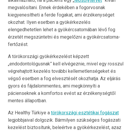
alkalmazható, ha a páciens egy „
Mosolytervet
” kíván
megvalósítani. Ennek érdekében a fogorvosnak
kiegyenesítheti a ferde fogakat, ami érzékenységet
okozhat. Ilyen esetben a gyökérkezelés
elengedhetetlen lehet a gyökércsatornában lévő fog
érzetét megszüntetni és megelőzni a gyökércsatorna-
fertőzést.
A törökországi gyökérkezelést képzett
„endodontológusnak” kell elvégeznie, mivel egy rosszul
végrehajtott kezelés további kellemetlenségeket és
végső esetben a fog elvesztését okozhatja. Az eljárás
gyors és fájdalommentes, ami megkönnyíti a
pácienseknek a komfortos evést az érzékenységtől
mentes állapotban.
Az Healthy Türkiye a
törökországi esztétikai fogászat
legjobbjaival dolgozik. Bármilyen szükséges fogászati
kezelést biztosítunk, beleértve a gyökérkezelést, azaz