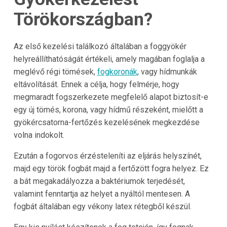
Törökországban?
Az első kezelési találkozó általában a foggyökér
helyreállíthatóságát értékeli, amely magában foglalja a
meglévő régi tömések,
fogkoronák
, vagy hídmunkák
eltávolítását. Ennek a célja, hogy felmérje, hogy
megmaradt fogszerkezete megfelelő alapot biztosít-e
egy új tömés, korona, vagy hídmű részeként, mielőtt a
gyökércsatorna-fertőzés kezelésének megkezdése
volna indokolt.
Ezután a fogorvos érzésteleníti az eljárás helyszínét,
majd egy török fogbát majd a fertőzött fogra helyez. Ez
a bát megakadályozza a baktériumok terjedését,
valamint fenntartja az helyet a nyáltól mentesen. A
fogbát általában egy vékony latex rétegből készül.