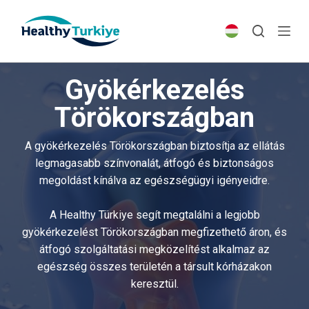
S
k
i
p
Gyökérkezelés
t
o
Törökországban
c
o
A gyökérkezelés Törökországban biztosítja az ellátás
n
legmagasabb színvonalát, átfogó és biztonságos
t
megoldást kínálva az egészségügyi igényeidre.
e
n
A Healthy Türkiye segít megtalálni a legjobb
t
gyökérkezelést Törökországban megfizethető áron, és
átfogó szolgáltatási megközelítést alkalmaz az
egészség összes területén a társult kórházakon
keresztül.