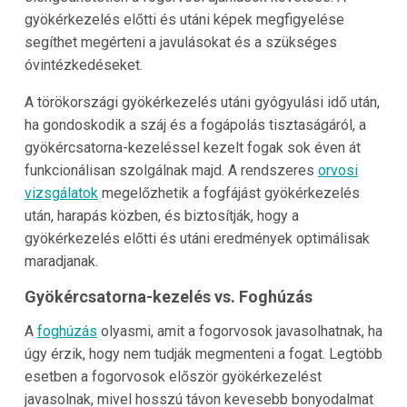
gyökérkezelés előtti és utáni képek megfigyelése
segíthet megérteni a javulásokat és a szükséges
óvintézkedéseket.
A törökországi gyökérkezelés utáni gyógyulási idő után,
ha gondoskodik a száj és a fogápolás tisztaságáról, a
gyökércsatorna-kezeléssel kezelt fogak sok éven át
funkcionálisan szolgálnak majd. A rendszeres
orvosi
vizsgálatok
megelőzhetik a fogfájást gyökérkezelés
után, harapás közben, és biztosítják, hogy a
gyökérkezelés előtti és utáni eredmények optimálisak
maradjanak.
Gyökércsatorna-kezelés vs. Foghúzás
A
foghúzás
olyasmi, amit a fogorvosok javasolhatnak, ha
úgy érzik, hogy nem tudják megmenteni a fogat. Legtöbb
esetben a fogorvosok először gyökérkezelést
javasolnak, mivel hosszú távon kevesebb bonyodalmat