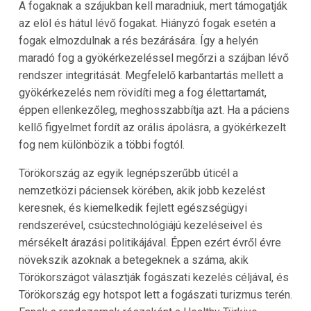
A fogaknak a szájukban kell maradniuk, mert támogatják
az elöl és hátul lévő fogakat. Hiányzó fogak esetén a
fogak elmozdulnak a rés bezárására. Így a helyén
maradó fog a gyökérkezeléssel megőrzi a szájban lévő
rendszer integritását. Megfelelő karbantartás mellett a
gyökérkezelés nem rövidíti meg a fog élettartamát,
éppen ellenkezőleg, meghosszabbítja azt. Ha a páciens
kellő figyelmet fordít az orális ápolásra, a gyökérkezelt
fog nem különbözik a többi fogtól.
Törökország az egyik legnépszerűbb úticél a
nemzetközi páciensek körében, akik jobb kezelést
keresnek, és kiemelkedik fejlett egészségügyi
rendszerével, csúcstechnológiájú kezeléseivel és
mérsékelt árazási politikájával. Éppen ezért évről évre
növekszik azoknak a betegeknek a száma, akik
Törökországot választják fogászati kezelés céljával, és
Törökország egy hotspot lett a fogászati turizmus terén.