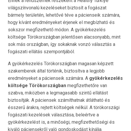
Ennek a rendszernek részeként a Healthy Türkiye
világszínvonalú kezeléseket biztosít a fogászat
bármely területén, lehetővé téve a pácienseik számára,
hogy kívánt eredményeket érjenek el megbízható és
sokszor megfizethető módon. A gyökérkezelés
költsége Törökországban jelentősen alacsonyabb, mint
sok más országban, így sokaknak vonzó választás a
fogászati ellátás szempontjából.
A gyökérkezelés Törökországban magasan képzett
szakemberek által történik, biztosítva a legjobb
eredményeket a pácienseik számára. A
gyökérkezelés
költsége Törökországban
megfizethetőre van
szabva, miközben a legmagasabb szintű ellátást
biztosítják. A páciensek számíthatnak átlátható és
ésszerű árakra, rejtett költségek nélkül. A törökországi
fogászati kezelések választása, beleértve a
gyökérkezelést is, a minőségi, megfizethetőségi és
kiváló páciensekről való gondoskodást kínálja.