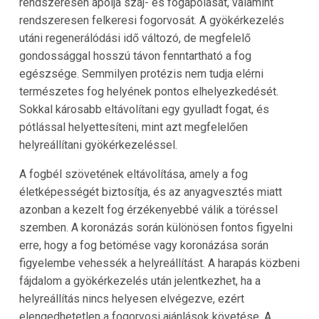
rendszeresen ápolja száj- és fogápolását, valamint
rendszeresen felkeresi fogorvosát. A gyökérkezelés
utáni regenerálódási idő változó, de megfelelő
gondossággal hosszú távon fenntartható a fog
egészsége. Semmilyen protézis nem tudja elérni
természetes fog helyének pontos elhelyezkedését.
Sokkal károsabb eltávolítani egy gyulladt fogat, és
pótlással helyettesíteni, mint azt megfelelően
helyreállítani gyökérkezeléssel.
A fogbél szövetének eltávolítása, amely a fog
életképességét biztosítja, és az anyagvesztés miatt
azonban a kezelt fog érzékenyebbé válik a töréssel
szemben. A koronázás során különösen fontos figyelni
erre, hogy a fog betömése vagy koronázása során
figyelembe vehessék a helyreállítást. A harapás közbeni
fájdalom a gyökérkezelés után jelentkezhet, ha a
helyreállítás nincs helyesen elvégezve, ezért
elengedhetetlen a fogorvosi ajánlások követése. A