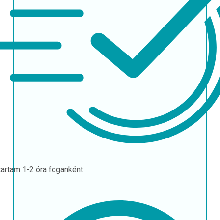
tartam
1-2 óra foganként