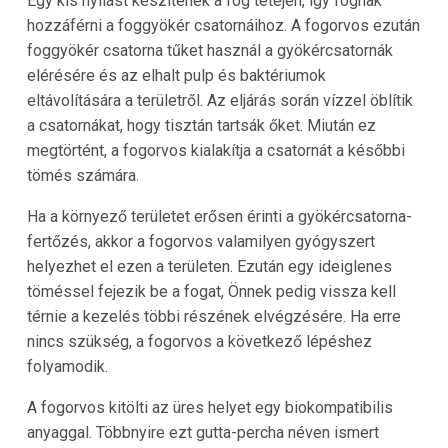
Egy kis nyílást készítenek a fog tetején, így fognak
hozzáférni a foggyökér csatornáihoz. A fogorvos ezután
foggyökér csatorna tűket használ a gyökércsatornák
elérésére és az elhalt pulp és baktériumok
eltávolítására a területről. Az eljárás során vízzel öblítik
a csatornákat, hogy tisztán tartsák őket. Miután ez
megtörtént, a fogorvos kialakítja a csatornát a későbbi
tömés számára.
Ha a környező területet erősen érinti a gyökércsatorna-
fertőzés, akkor a fogorvos valamilyen gyógyszert
helyezhet el ezen a területen. Ezután egy ideiglenes
töméssel fejezik be a fogat, Önnek pedig vissza kell
térnie a kezelés többi részének elvégzésére. Ha erre
nincs szükség, a fogorvos a következő lépéshez
folyamodik.
A fogorvos kitölti az üres helyet egy biokompatibilis
anyaggal. Többnyire ezt gutta-percha néven ismert