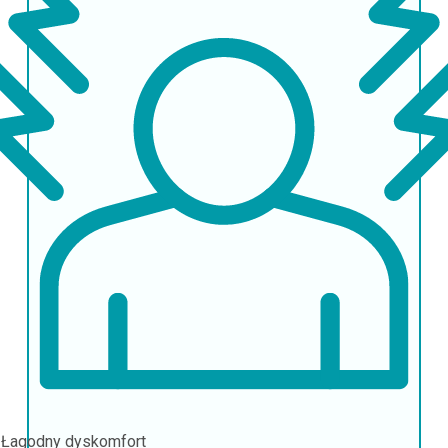
l
Łagodny dyskomfort