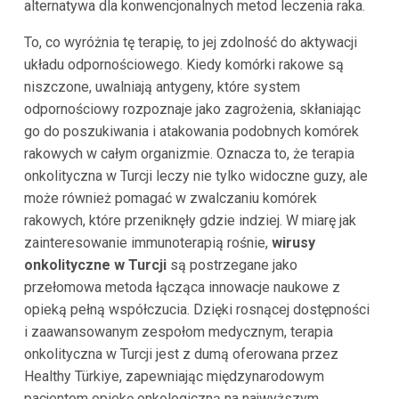
alternatywa dla konwencjonalnych metod leczenia raka.
To, co wyróżnia tę terapię, to jej zdolność do aktywacji
układu odpornościowego. Kiedy komórki rakowe są
niszczone, uwalniają antygeny, które system
odpornościowy rozpoznaje jako zagrożenia, skłaniając
go do poszukiwania i atakowania podobnych komórek
rakowych w całym organizmie. Oznacza to, że terapia
onkolityczna w Turcji leczy nie tylko widoczne guzy, ale
może również pomagać w zwalczaniu komórek
rakowych, które przeniknęły gdzie indziej. W miarę jak
zainteresowanie immunoterapią rośnie,
wirusy
onkolityczne w Turcji
są postrzegane jako
przełomowa metoda łącząca innowacje naukowe z
opieką pełną współczucia. Dzięki rosnącej dostępności
i zaawansowanym zespołom medycznym, terapia
onkolityczna w Turcji jest z dumą oferowana przez
Healthy Türkiye, zapewniając międzynarodowym
pacjentom opiekę onkologiczną na najwyższym