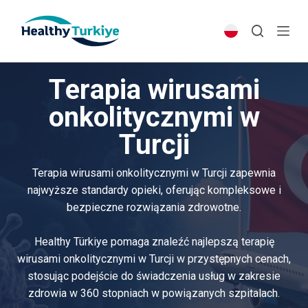
S
k
i
p
Terapia wirusami
t
o
onkolitycznymi w
c
Turcji
o
n
t
Terapia wirusami onkolitycznymi w Turcji zapewnia
e
najwyższe standardy opieki, oferując kompleksowe i
n
bezpieczne rozwiązania zdrowotne.
t
Healthy Türkiye pomaga znaleźć najlepszą terapię
wirusami onkolitycznymi w Turcji w przystępnych cenach,
stosując podejście do świadczenia usług w zakresie
zdrowia w 360 stopniach w powiązanych szpitalach.