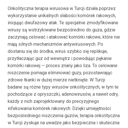
Onkolityczna terapia wirusowa w Turcji działa poprzez
wykorzystanie unikalnych słabości komórek rakowych,
inicjując dwufazowy atak. Te specjalnie zmodyfikowane
wirusy są wstrzykiwane bezpośrednio do guza, gdzie
zaczynają celować i atakować komórki rakowe, które nie
mają silnych mechanizmów antywirusowych. Po
dostaniu się do środka, wirus szybko się replikuje,
przytłaczając guz od wewnątrz i powodując pękanie
komórki rakowej — proces znany jako liza. To celowane
niszczenie pomaga eliminować guzy, pozostawiając
zdrowe tkanki w dużej mierze nietknięte. W Turcji
badane są różne typy wirusów onkolitycznych, w tym te
pochodzące z opryszczki, adenowirusów, a nawet odry,
każdy z nich zaprojektowany do precyzyjnego
infekowania komórek rakowych. Dzięki umiejętności
bezpośredniego niszczenia guzów, terapia onkolityczna
w Turcji zyskuje na uwadze jako bezpieczna i skuteczna