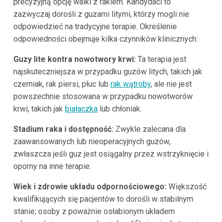
precyzyjną opcję walki z rakiem. Kandydaci to
zazwyczaj dorośli z guzami litymi, którzy mogli nie
odpowiedzieć na tradycyjne terapie. Określenie
odpowiedności obejmuje kilka czynników klinicznych:
Guzy lite kontra nowotwory krwi:
Ta terapia jest
najskuteczniejsza w przypadku guzów litych, takich jak
czerniak, rak piersi, płuc lub
rak wątroby
, ale nie jest
powszechnie stosowana w przypadku nowotworów
krwi, takich jak
białaczka
lub chłoniak.
Stadium raka i dostępność:
Zwykle zalecana dla
zaawansowanych lub nieoperacyjnych guzów,
zwłaszcza jeśli guz jest osiągalny przez wstrzyknięcie i
oporny na inne terapie.
Wiek i zdrowie układu odpornościowego:
Większość
kwalifikujących się pacjentów to dorośli w stabilnym
stanie; osoby z poważnie osłabionym układem