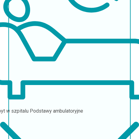
yt w szpitalu
Podstawy ambulatoryjne