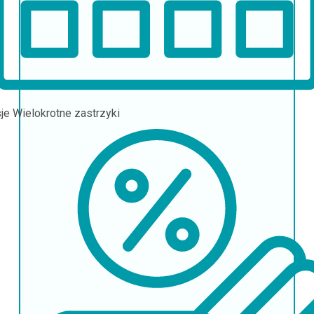
sje
Wielokrotne zastrzyki