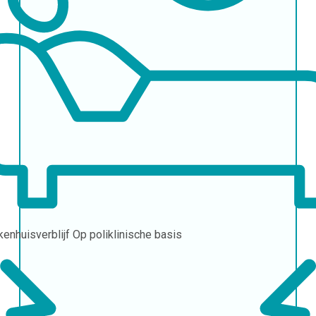
kenhuisverblijf
Op poliklinische basis