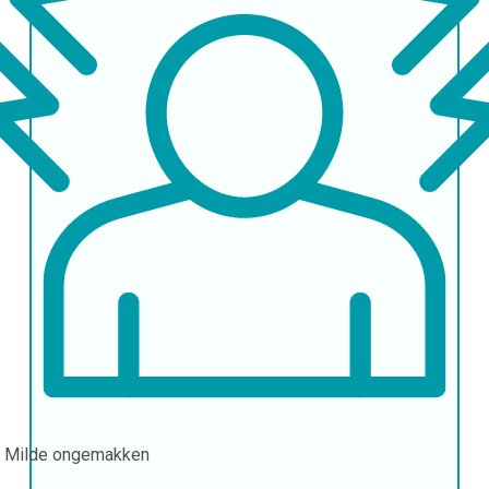
n
Milde ongemakken