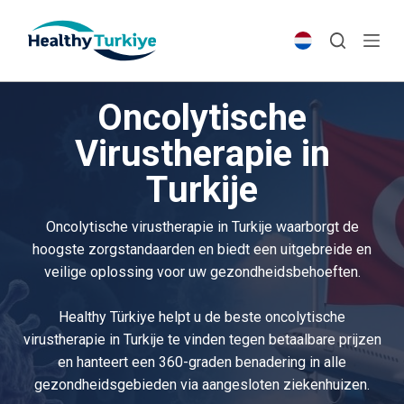
S
k
i
p
Oncolytische
t
o
Virustherapie in
c
Turkije
o
n
t
Oncolytische virustherapie in Turkije waarborgt de
e
hoogste zorgstandaarden en biedt een uitgebreide en
n
veilige oplossing voor uw gezondheidsbehoeften.
t
Healthy Türkiye helpt u de beste oncolytische
virustherapie in Turkije te vinden tegen betaalbare prijzen
en hanteert een 360-graden benadering in alle
gezondheidsgebieden via aangesloten ziekenhuizen.