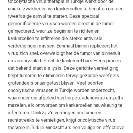
Oncolytische virus therapie in Turkije werkt door de
unieke zwakheden van kankercellen te benutten om een
tweefasige aanval te starten. Deze speciaal
gemodificeerde virussen worden direct in de tumor
geïnjecteerd, waar ze beginnen te richten en
kankercellen te infiltreren die sterke antivirale
verdedigingen missen. Eenmaal binnen repliceert het
virus zich snel, overweldigt het de tumor van binnenuit
en veroorzaakt het dat de kankercel barst—een proces
dat bekend staat als lysis. Deze gerichte vernietiging
helpt tumoren te elimineren terwijl gezonde weefsels
grotendeels onaangetast blijven. Veel soorten
oncolytische virussen in Turkije worden onderzocht,
waaronder die afgeleid van herpes, adenovirus en zelfs
mazelen, elk ontworpen om kankercellen nauwkeurig te
infecteren. Dankzij z’n vermogen om tumoren
rechtstreeks te vernietigen, krijgt oncolytische virus
therapie in Turkije aandacht als een veilige en effectieve