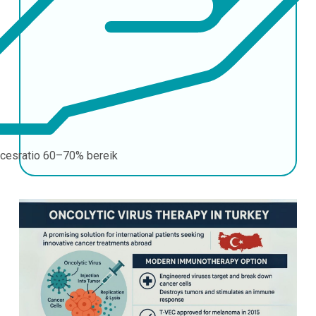
cesratio
60–70% bereik