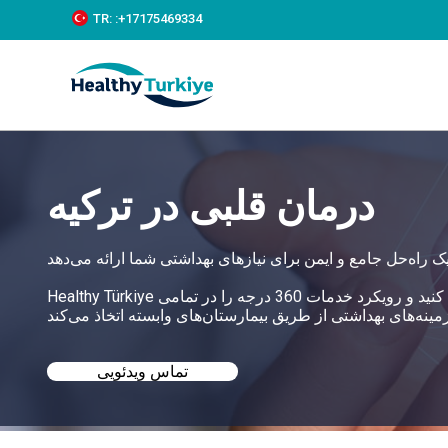
S
TR:
:+‪17175469334‬
k
i
p
t
o
c
o
n
t
درمان قلبی در ترکیه
e
n
t
Healthy Türkiye به شما کمک می‌کند بهترین درمان قلبی را در ترکیه با قیمت‌های مناسب پیدا کنید و رویکرد خدمات 360 درجه را در تمامی
تماس ویدئویی