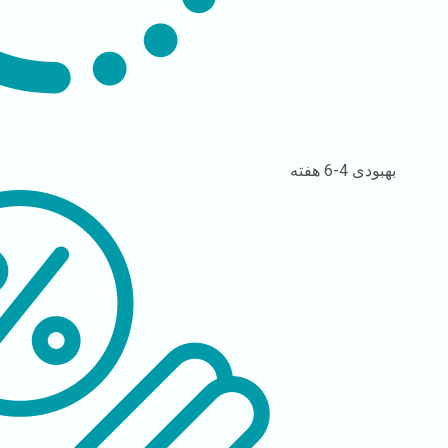
بهبودی
4-6 هفته