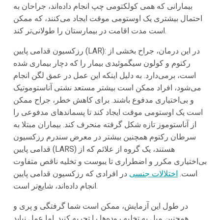
بیمارانی که همی کولکتومی چپ انجام داده‌اند، جراحان به
احتمال بیشتری یک اوستومی موقت ایجاد می‌کنند، که ممکن
است مدت اقامت در بیمارستان را طولانی‌تر کند.
رزکسیون قدامی پایین (LAR): در این درمان، جراح بخشی از
رکتوم و کولون سیگموئیدی بیمار را که دچار بیماری شده
است، برمی‌دارد. به دلیل اینکه این عمل در عمق لگن انجام
می‌شود، افراد ممکن است بیشتر مستعد نشتی آناستوموتیک
و بی‌اختیاری مدفوع باشند. برای کاهش خطر، جراح ممکن
است یک اوستومی موقت ایجاد کند تا پسماندهای مدفوعی را
از آناستوموز تازه شکل گرفته منحرف کند. بیماران مبتلا به
سرطان رکتوم همچنین بیشتر در معرض سندرم رزکسیون
قدامی پایین (LARS) هستند، یک گروه از علائم که از
بی‌اختیاری مکرر و اضطراری تا یبوست و تخلیه ناقص متفاوت
است.
اختلالات جنسی
در افرادی که رزکسیون قدامی پایین
انجام داده‌اند، شایع‌تر است.
در طول این آزمایش، ممکن است شما گرفتگی و پری و
همچنین میل به تخلیه روده‌ها را تجربه کنید. اما عمل نباید