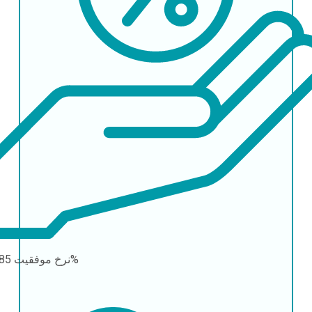
85-95%
نرخ موفقیت