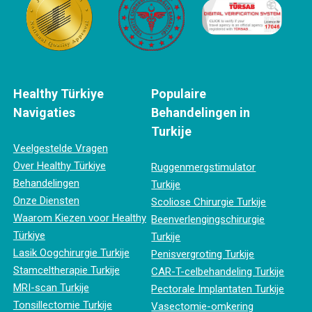
Healthy Türkiye
Populaire
Navigaties
Behandelingen in
Turkije
Veelgestelde Vragen
Over Healthy Türkiye
Ruggenmergstimulator
Behandelingen
Turkije
Onze Diensten
Scoliose Chirurgie Turkije
Waarom Kiezen voor Healthy
Beenverlengingschirurgie
Türkiye
Turkije
Lasik Oogchirurgie Turkije
Penisvergroting Turkije
Stamceltherapie Turkije
CAR-T-celbehandeling Turkije
MRI-scan Turkije
Pectorale Implantaten Turkije
Tonsillectomie Turkije
Vasectomie-omkering