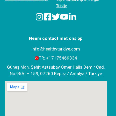
Turkije
Neem contact met ons op
info@healthyturkiye.com
TR:
+‪17175469334‬
Güneş Mah. Şehit Astsubay Ömer Halis Demir Cad.
No:95AI – 159, 07260 Kepez / Antalya / Türkiye