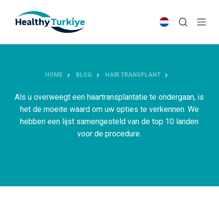
S
k
i
p
t
o
HOME
BLOG
HAIR TRANSPLANT
c
o
Als u overweegt een haartransplantatie te ondergaan, is
n
het de moeite waard om uw opties te verkennen. We
t
hebben een lijst samengesteld van de top 10 landen
e
voor de procedure.
n
t