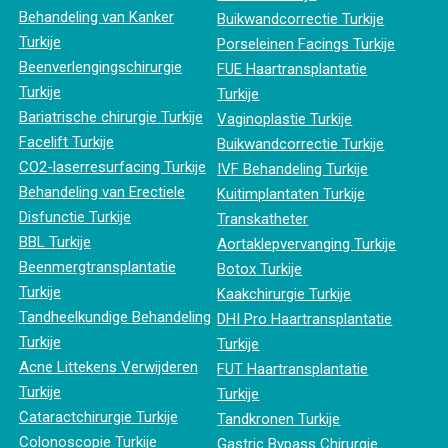
Behandeling van Kanker
Buikwandcorrectie Turkije
Turkije
Porseleinen Facings Turkije
Beenverlengingschirurgie
FUE Haartransplantatie
Turkije
Turkije
Bariatrische chirurgie Turkije
Vaginoplastie Turkije
Facelift Turkije
Buikwandcorrectie Turkije
CO2-laserresurfacing Turkije
IVF Behandeling Turkije
Behandeling van Erectiele
Kuitimplantaten Turkije
Disfunctie Turkije
Transkatheter
BBL Turkije
Aortaklepvervanging Turkije
Beenmergtransplantatie
Botox Turkije
Turkije
Kaakchirurgie Turkije
Tandheelkundige Behandeling
DHI Pro Haartransplantatie
Turkije
Turkije
Acne Littekens Verwijderen
FUT Haartransplantatie
Turkije
Turkije
Cataractchirurgie Turkije
Tandkronen Turkije
Colonoscopie Turkije
Gastric Bypass Chirurgie