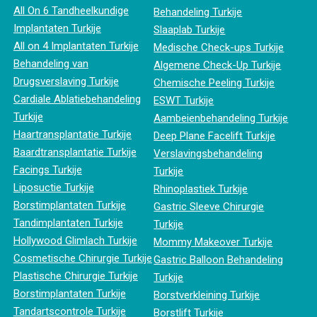
All On 6 Tandheelkundige
Behandeling Turkije
Implantaten Turkije
Slaaplab Turkije
All on 4 Implantaten Turkije
Medische Check-ups Turkije
Behandeling van
Algemene Check-Up Turkije
Drugsverslaving Turkije
Chemische Peeling Turkije
Cardiale Ablatiebehandeling
ESWT Turkije
Turkije
Aambeienbehandeling Turkije
Haartransplantatie Turkije
Deep Plane Facelift Turkije
Baardtransplantatie Turkije
Verslavingsbehandeling
Facings Turkije
Turkije
Liposuctie Turkije
Rhinoplastiek Turkije
Borstimplantaten Turkije
Gastric Sleeve Chirurgie
Tandimplantaten Turkije
Turkije
Hollywood Glimlach Turkije
Mommy Makeover Turkije
Cosmetische Chirurgie Turkije
Gastric Balloon Behandeling
Plastische Chirurgie Turkije
Turkije
Borstimplantaten Turkije
Borstverkleining Turkije
Tandartscontrole Turkije
Borstlift Turkije