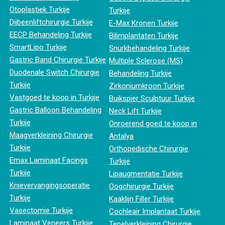
Otoplastiek Turkije
Turkije
Dijbeenliftchirurgie Turkije
E-Max Kronen Turkije
EECP Behandeling Turkije
Bilimplantaten Turkije
SmartLipo Turkije
Snurkbehandeling Turkije
Gastric Band Chirurgie Turkije
Multiple Sclerose (MS)
Duodenale Switch Chirurgie
Behandeling Turkije
Turkije
Zirkoniumkroon Turkije
Vastgoed te koop in Turkije
Buikspier Sculptuur Turkije
Gastric Balloon Behandeling
Neck Lift Turkije
Turkije
Onroerend goed te koop in
Maagverkleining Chirurgie
Antalya
Turkije
Orthopedische Chirurgie
Emax Laminaat Facings
Turkije
Turkije
Lipaugmentatie Turkije
Knievervangingsoperatie
Oogchirurgie Turkije
Turkije
Kaaklijn Filler Turkije
Vasectomie Turkije
Cochleair Implantaat Turkije
Laminaat Veneers Turkije
Tepelverkleining Chirurgie