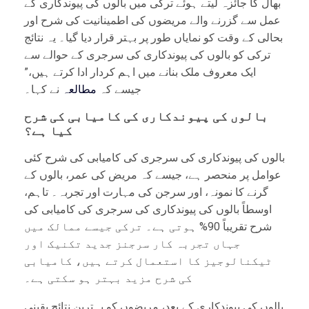
بھال کا جائزہ لیتے ہوئے ترکی میں بالوں کی پیوندکاری کے
عمل سے گزرنے والے مریضوں کی اطمینانیت کی شرح اور
بحالی کے وقت کو نمایاں طور پر بہتر قرار دیا گیا۔ یہ نتائج
ترکی کو بالوں کی پیوندکاری کی سرجری کے حوالے سے
ایک معروف ملک بنانے میں اہم کردار ادا کرتے ہیں،”
جیسے کہ
مطالعہ
نے کہا۔
بالوں کی پیوندکاری کی کامیابی کی شرح
کیا ہے؟
بالوں کی پیوندکاری کی سرجری کی کامیابی کی شرح کئی
عوامل پر منحصر ہے، جیسے کہ مریض کی عمر، بالوں کے
گرنے کا نمونہ، اور سرجن کی مہارت اور تجربہ۔ تاہم،
اوسطاً بالوں کی پیوندکاری کی سرجری کی کامیابی کی
شرح تقریباً 90% ہوتی ہے۔ ترکی جیسے ممالک میں
جہاں تجربہ کار سرجنز جدید تکنیک اور
ٹیکنالوجیز کا استعمال کرتے ہیں، کامیابی
کی شرح مزید بہتر ہو سکتی ہے۔
بالوں کی پیوندکاری کے بعد، مریضوں کو بہترین نتائج یقینی