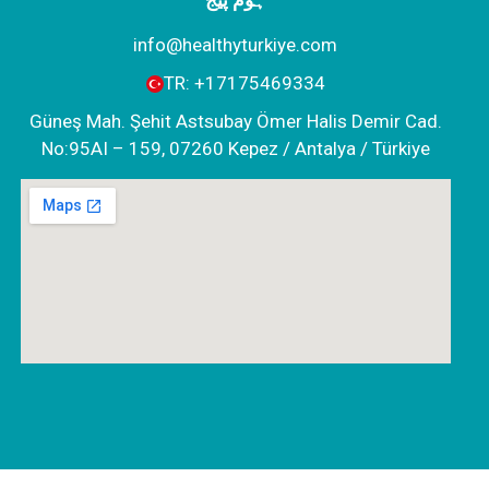
info@healthyturkiye.com
TR:
+‪17175469334‬
Güneş Mah. Şehit Astsubay Ömer Halis Demir Cad.
No:95AI – 159, 07260 Kepez / Antalya / Türkiye