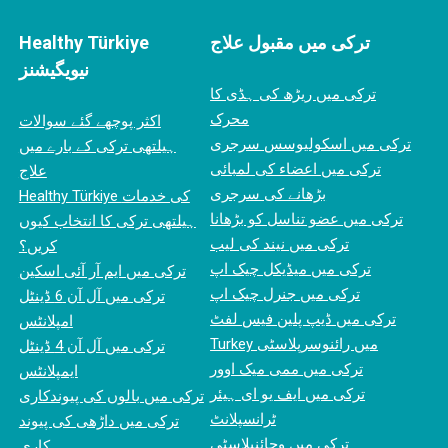
ترکی میں مقبول علاج
Healthy Türkiye
نیویگیشنز
ترکی میں ریڑھ کی ہڈی کا
محرک
اکثر پوچھے گئے سوالات
ترکی میں اسکولیوسس سرجری
ہیلتھی ترکی کے بارے میں
ترکی میں اعضاء کی لمبائی
علاج
بڑھانے کی سرجری
Healthy Türkiye کی خدمات
ترکی میں عضو تناسل کو بڑھانا
ہیلتھی ترکی کا انتخاب کیوں
ترکی میں نیند کی لیب
کریں؟
ترکی میں میڈیکل چیک اپ
ترکی میں ایم آر آئی اسکین
ترکی میں جنرل چیک اپ
ترکی میں آل آن 6 ڈینٹل
ترکی میں ڈیپ پلین فیس لفٹ
امپلانٹس
Turkey میں رائنوسرپلاسٹی
ترکی میں آل آن 4 ڈینٹل
ترکی میں ممی میک اوور
ایمپلانٹس
ترکی میں ایف یو ای ہیئر
ترکی میں بالوں کی پیوندکاری
ٹرانسپلانٹ
ترکی میں داڑھی کی پیوند
ترکی میں وجائنپلاسٹی
کاری