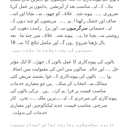
بنانے کے لیے مناسب بعد از آپریشن ہدایتوں پر عمل کرنا
ضروری ہے۔ پیوند شدہ علاقے کو چھونے سے بچانا اور اسے
صاف اور خشک رکھنا اہم ہے۔ مریضوں کو چند دنوں کے
لیے جسمانی
سرگرمیوں
سے اور براہ راست دھوپ کی
روشنی سے بچنا چاہیے۔ پیوند شدہ علاقے میں چند ماہ بعد
بال بڑھنا شروع ہوں گے اور مکمل نتائج 12 سے 18
مہینوں کے بعد دیکھے جا سکتے ہیں۔
بالوں کی پیوندکاری کا عمل بالوں کے جھڑنے کا ایک مؤثر
حل ہے اور حالیہ سالوں میں اس کی مقبولیت میں اضافہ
ہوا ہے۔ بالوں کی پیوندکاری کے خواہشمند مریض کئی
ممالک سے انتخاب کر سکتے ہیں جو معیاری خدمات
مناسب قیمت پر فراہم کرتے ہیں۔ ترکی بالوں کی
پیوندکاری کی سرجری کے لیے بہترین ملک ہے، تجربہ کار
سرجنز، مناسب قیمت، جدید ٹیکنالوجیز، اور معیاری
خدمات کی بدولت۔
تاہم، میکسیکو، بھارت، تھائی لینڈ، سپین،