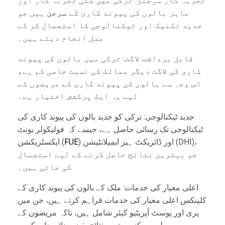
تجربہ کار سرجنز: ترکی میں کئی تجربہ کار اور
ماہر بالوں کی پیوند کاری کے
سرجن
ہیں جو
جدید تکنیک اور ٹیکنالوجی کا استعمال کر کے
عمل انجام دیتے ہیں۔
قابل برداشت لاگت: ترکی میں بالوں کی پیوند
کاری کی لاگت دیگر ممالک کی نسبت خاصی کم ہے،
اس وجہ سے بالوں کی پیوند کاری کے مریضوں کے
لیے یہ ایک پرکشش اختیار ہے۔
جدید ٹیکنالوجی: ترکی کو جدید بالوں کی پیوند کاری کی
ٹیکنالوجی تک رسائی حاصل ہے، جیسے کہ فولیکولر یونٹ
) اور ڈائریکٹ ہیر ایمپلانٹیشن (DHI)،
FUE
ایکسٹریکشن (
جو بہترین نتائج حاصل کرنے کے لیے استعمال
کی جاتی ہیں۔
اعلی معیار کی خدمات: ملک کے بالوں کی پیوند کاری کے
کلینکس اعلی معیار کی خدمات فراہم کرتے ہیں، جن میں
پری اور پوسٹ آپریٹیو کیئر شامل ہیں، تاکہ مریضوں کے