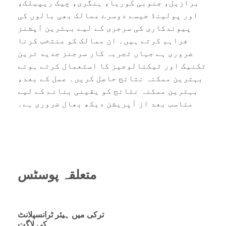
برازیل، جنوبی کوریا، ہنگری، چیک ریپبلک،
اور پولینڈ جیسے دوسرے ممالک بھی بالوں کی
پیوندکاری کی سرجری کے لیے بہترین آپشنز
فراہم کرتے ہیں۔ ان ممالک کو منتخب کرنا
ضروری ہے جہاں تجربہ کار سرجنز جدید ترین
تکنیک اور ٹیکنالوجیز کا استعمال کرتے ہوئے
بہترین ممکنہ نتائج حاصل کریں۔ عمل کے بعد،
بہترین ممکنہ نتائج کو یقینی بنانے کے لیے
مناسب بعد از آپریشن دیکھ بھال ضروری ہے۔
متعلقہ پوسٹس
ترکی میں ہیئر ٹرانسپلانٹ
کی لاگت