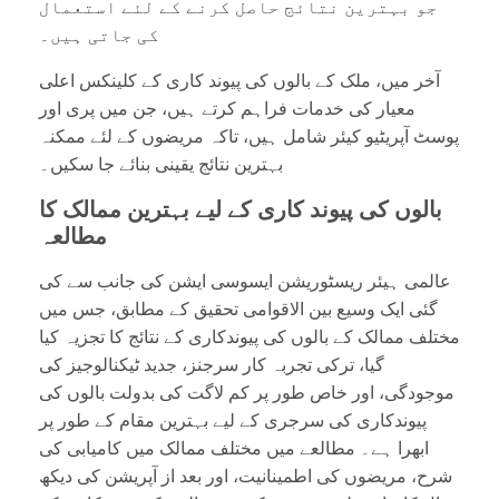
جو بہترین نتائج حاصل کرنے کے لئے استعمال
کی جاتی ہیں۔
آخر میں، ملک کے بالوں کی پیوند کاری کے کلینکس اعلی
معیار کی خدمات فراہم کرتے ہیں، جن میں پری اور
پوسٹ آپریٹیو کیئر شامل ہیں، تاکہ مریضوں کے لئے ممکنہ
بہترین نتائج یقینی بنائے جا سکیں۔
بالوں کی پیوند کاری کے لیے بہترین ممالک کا
مطالعہ
عالمی ہیئر ریسٹوریشن ایسوسی ایشن کی جانب سے کی
گئی ایک وسیع بین الاقوامی تحقیق کے مطابق، جس میں
مختلف ممالک کے بالوں کی پیوندکاری کے نتائج کا تجزیہ کیا
گیا، ترکی تجربہ کار سرجنز، جدید ٹیکنالوجیز کی
موجودگی، اور خاص طور پر کم لاگت کی بدولت بالوں کی
پیوندکاری کی سرجری کے لیے بہترین مقام کے طور پر
ابھرا ہے۔ مطالعے میں مختلف ممالک میں کامیابی کی
شرح، مریضوں کی اطمینانیت، اور بعد از آپریشن کی دیکھ